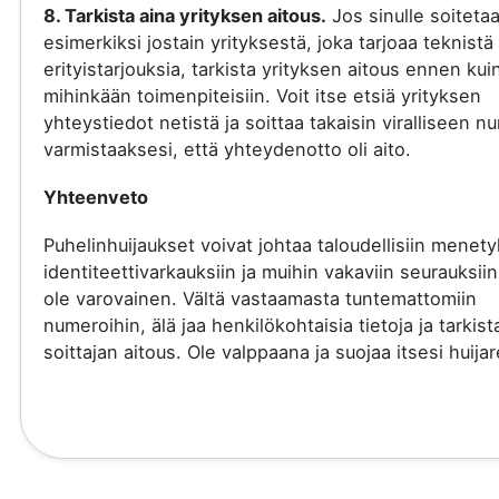
8. Tarkista aina yrityksen aitous.
Jos sinulle soiteta
esimerkiksi jostain yrityksestä, joka tarjoaa teknistä 
erityistarjouksia, tarkista yrityksen aitous ennen kui
mihinkään toimenpiteisiin. Voit itse etsiä yrityksen
yhteystiedot netistä ja soittaa takaisin viralliseen 
varmistaaksesi, että yhteydenotto oli aito.
Yhteenveto
Puhelinhuijaukset voivat johtaa taloudellisiin menety
identiteettivarkauksiin ja muihin vakaviin seurauksiin
ole varovainen. Vältä vastaamasta tuntemattomiin
numeroihin, älä jaa henkilökohtaisia tietoja ja tarkist
soittajan aitous. Ole valppaana ja suojaa itsesi huijare