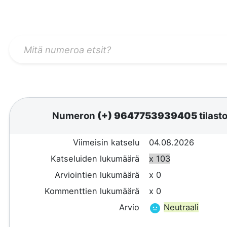
Numeron
(+) 9647753939405
tilast
Viimeisin katselu
04.08.2026
Katseluiden lukumäärä
x 103
Arviointien lukumäärä
x 0
Kommenttien lukumäärä
x 0
Arvio
Neutraali