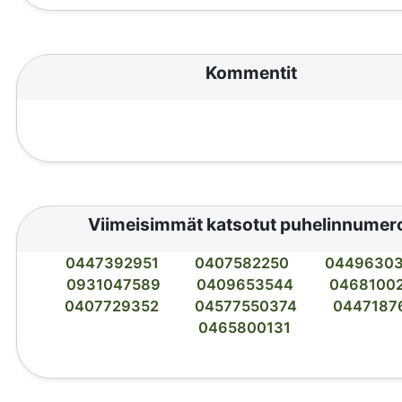
Kommentit
Viimeisimmät katsotut puhelinnumer
0447392951
0407582250
0449630
0931047589
0409653544
0468100
0407729352
04577550374
0447187
0465800131