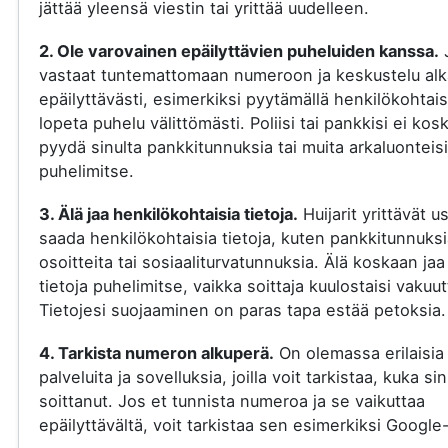
jättää yleensä viestin tai yrittää uudelleen.
2. Ole varovainen epäilyttävien puheluiden kanssa.
vastaat tuntemattomaan numeroon ja keskustelu al
epäilyttävästi, esimerkiksi pyytämällä henkilökohtaisi
lopeta puhelu välittömästi. Poliisi tai pankkisi ei kos
pyydä sinulta pankkitunnuksia tai muita arkaluonteisi
puhelimitse.
3. Älä jaa henkilökohtaisia tietoja.
Huijarit yrittävät u
saada henkilökohtaisia tietoja, kuten pankkitunnuksi
osoitteita tai sosiaaliturvatunnuksia. Älä koskaan jaa
tietoja puhelimitse, vaikka soittaja kuulostaisi vakuut
Tietojesi suojaaminen on paras tapa estää petoksia.
4. Tarkista numeron alkuperä.
On olemassa erilaisia
palveluita ja sovelluksia, joilla voit tarkistaa, kuka si
soittanut. Jos et tunnista numeroa ja se vaikuttaa
epäilyttävältä, voit tarkistaa sen esimerkiksi Google-