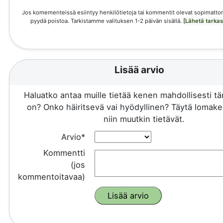
Jos komementeissä esiintyy henkilötietoja tai kommentit olevat sopimattom
pyydä poistoa. Tarkistamme valituksen 1-2 päivän sisällä.
[Lähetä tarka
Lisää arvio
Haluatko antaa muille tietää kenen mahdollisesti 
on? Onko häiritsevä vai hyödyllinen? Täytä lomake 
niin muutkin tietävät.
Arvio*
Kommentti
(jos
kommentoitavaa)