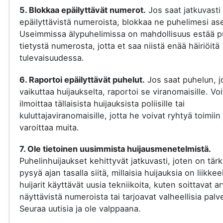
5. Blokkaa epäilyttävät numerot.
Jos saat jatkuvasti
epäilyttävistä numeroista, blokkaa ne puhelimesi ase
Useimmissa älypuhelimissa on mahdollisuus estää p
tietystä numerosta, jotta et saa niistä enää häiriöitä
tulevaisuudessa.
6. Raportoi epäilyttävät puhelut.
Jos saat puhelun, j
vaikuttaa huijaukselta, raportoi se viranomaisille. Voi
ilmoittaa tällaisista huijauksista poliisille tai
kuluttajaviranomaisille, jotta he voivat ryhtyä toimiin 
varoittaa muita.
7. Ole tietoinen uusimmista huijausmenetelmistä.
Puhelinhuijaukset kehittyvät jatkuvasti, joten on tär
pysyä ajan tasalla siitä, millaisia huijauksia on liikkee
huijarit käyttävät uusia tekniikoita, kuten soittavat a
näyttävistä numeroista tai tarjoavat valheellisia palve
Seuraa uutisia ja ole valppaana.