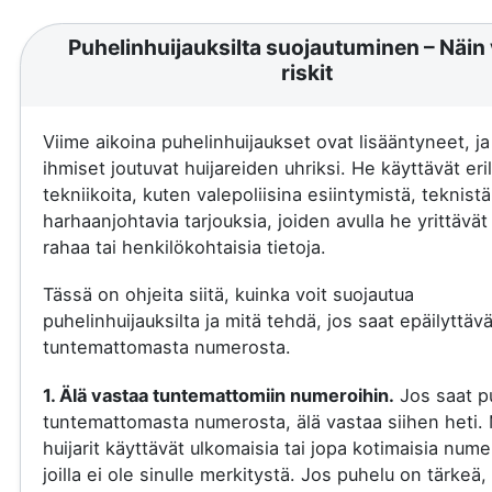
Puhelinhuijauksilta suojautuminen – Näin 
riskit
Viime aikoina puhelinhuijaukset ovat lisääntyneet, j
ihmiset joutuvat huijareiden uhriksi. He käyttävät eril
tekniikoita, kuten valepoliisina esiintymistä, teknistä
harhaanjohtavia tarjouksia, joiden avulla he yrittävä
rahaa tai henkilökohtaisia tietoja.
Tässä on ohjeita siitä, kuinka voit suojautua
puhelinhuijauksilta ja mitä tehdä, jos saat epäilyttäv
tuntemattomasta numerosta.
1. Älä vastaa tuntemattomiin numeroihin.
Jos saat p
tuntemattomasta numerosta, älä vastaa siihen heti.
huijarit käyttävät ulkomaisia tai jopa kotimaisia nume
joilla ei ole sinulle merkitystä. Jos puhelu on tärkeä, 