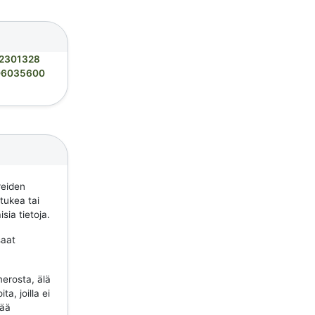
2301328
06035600
reiden
 tukea tai
sia tietoja.
saat
erosta, älä
a, joilla ei
tää