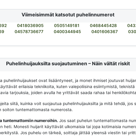
Viimeisimmät katsotut puhelinnumerot
692
0418036905
0505149181
0468445428
043
69
04578736677
0400344945
0401606367
03
Puhelinhuijauksilta suojautuminen – Näin vältät riskit
na puhelinhuijaukset ovat lisääntyneet, ja monet ihmiset joutuvat huija
käyttävät erilaisia tekniikoita, kuten valepoliisina esiintymistä, teknistä
via tarjouksia, joiden avulla he yrittävät saada rahaa tai henkilökohtai
eita siitä, kuinka voit suojautua puhelinhuijauksilta ja mitä tehdä, jos 
n soiton tuntemattomasta numerosta.
aa tuntemattomiin numeroihin.
Jos saat puhelun tuntemattomasta num
n heti. Monesti huijarit käyttävät ulkomaisia tai jopa kotimaisia numeroit
merkitystä. Jos puhelu on tärkeä, soittaja jättää yleensä viestin tai yrit