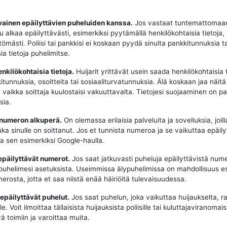
vainen epäilyttävien puheluiden kanssa.
Jos vastaat tuntemattomaa
u alkaa epäilyttävästi, esimerkiksi pyytämällä henkilökohtaisia tietoja,
tömästi. Poliisi tai pankkisi ei koskaan pyydä sinulta pankkitunnuksia t
ia tietoja puhelimitse.
enkilökohtaisia tietoja.
Huijarit yrittävät usein saada henkilökohtaisia t
tunnuksia, osoitteita tai sosiaaliturvatunnuksia. Älä koskaan jaa näitä 
, vaikka soittaja kuulostaisi vakuuttavalta. Tietojesi suojaaminen on p
sia.
 numeron alkuperä.
On olemassa erilaisia palveluita ja sovelluksia, joill
uka sinulle on soittanut. Jos et tunnista numeroa ja se vaikuttaa epäily
aa sen esimerkiksi Google-haulla.
epäilyttävät numerot.
Jos saat jatkuvasti puheluja epäilyttävistä nume
puhelimesi asetuksista. Useimmissa älypuhelimissa on mahdollisuus e
erosta, jotta et saa niistä enää häiriöitä tulevaisuudessa.
 epäilyttävät puhelut.
Jos saat puhelun, joka vaikuttaa huijaukselta, ra
e. Voit ilmoittaa tällaisista huijauksista poliisille tai kuluttajaviranomaisi
ä toimiin ja varoittaa muita.