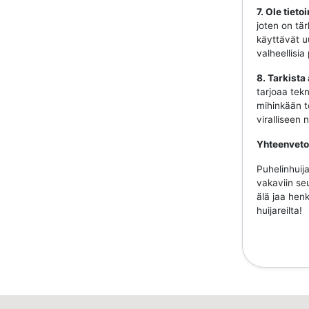
7. Ole tiet
joten on tär
käyttävät uu
valheellisia
8. Tarkista
tarjoaa tekn
mihinkään to
viralliseen
Yhteenveto
Puhelinhuija
vakaviin se
älä jaa henk
huijareilta!