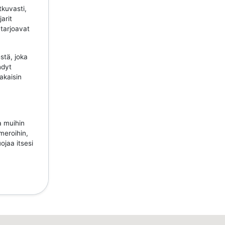
tkuvasti,
jarit
 tarjoavat
stä, joka
hdyt
takaisin
a muihin
meroihin,
ojaa itsesi