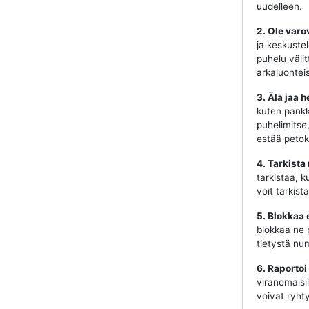
uudelleen.
2. Ole varo
ja keskustel
puhelu välit
arkaluonteis
3. Älä jaa h
kuten pankki
puhelimitse
estää petok
4. Tarkista
tarkistaa, k
voit tarkist
5. Blokkaa 
blokkaa ne 
tietystä num
6. Raportoi
viranomaisill
voivat ryhty