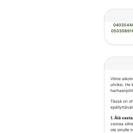
0403544
05030891
Viime aikoi
uhriksi. He 
harhaanjohta
Tässä on ohj
epäilyttävä
1. Älä vast
vastaa siihe
ole sinulle 