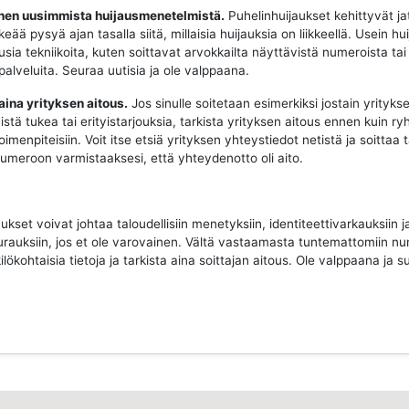
oinen uusimmista huijausmenetelmistä.
Puhelinhuijaukset kehittyvät ja
keää pysyä ajan tasalla siitä, millaisia huijauksia on liikkeellä. Usein hui
sia tekniikoita, kuten soittavat arvokkailta näyttävistä numeroista tai
 palveluita. Seuraa uutisia ja ole valppaana.
 aina yrityksen aitous.
Jos sinulle soitetaan esimerkiksi jostain yritykse
istä tukea tai erityistarjouksia, tarkista yrityksen aitous ennen kuin ry
imenpiteisiin. Voit itse etsiä yrityksen yhteystiedot netistä ja soittaa 
 numeroon varmistaaksesi, että yhteydenotto oli aito.
ukset voivat johtaa taloudellisiin menetyksiin, identiteettivarkauksiin j
urauksiin, jos et ole varovainen. Vältä vastaamasta tuntemattomiin nu
ilökohtaisia tietoja ja tarkista aina soittajan aitous. Ole valppaana ja su