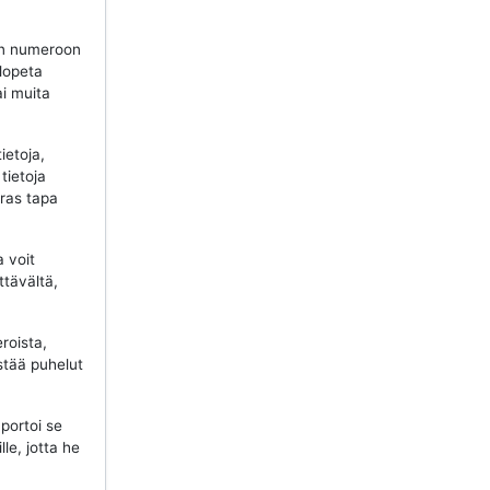
n numeroon
 lopeta
ai muita
ietoja,
tietoja
aras tapa
a voit
ttävältä,
roista,
stää puhelut
portoi se
lle, jotta he