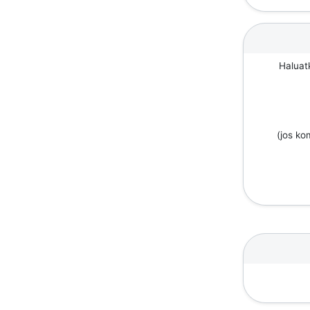
Haluat
(jos k