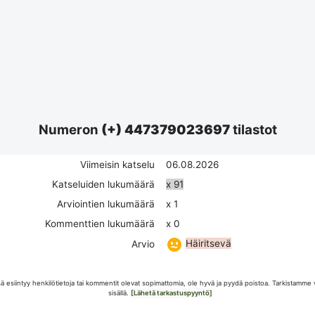
Numeron
(+) 447379023697
tilastot
Viimeisin katselu
06.08.2026
Katseluiden lukumäärä
x 91
Arviointien lukumäärä
x 1
Kommenttien lukumäärä
x 0
Häiritsevä
Arvio
esiintyy henkilötietoja tai kommentit olevat sopimattomia, ole hyvä ja pyydä poistoa. Tarkistamme 
sisällä.
[Lähetä tarkastuspyyntö]