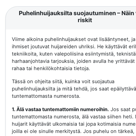
Puhelinhuijauksilta suojautuminen – Näin 
riskit
Viime aikoina puhelinhuijaukset ovat lisääntyneet, j
ihmiset joutuvat huijareiden uhriksi. He käyttävät eril
tekniikoita, kuten valepoliisina esiintymistä, teknistä
harhaanjohtavia tarjouksia, joiden avulla he yrittävä
rahaa tai henkilökohtaisia tietoja.
Tässä on ohjeita siitä, kuinka voit suojautua
puhelinhuijauksilta ja mitä tehdä, jos saat epäilyttäv
tuntemattomasta numerosta.
1. Älä vastaa tuntemattomiin numeroihin.
Jos saat p
tuntemattomasta numerosta, älä vastaa siihen heti.
huijarit käyttävät ulkomaisia tai jopa kotimaisia nume
joilla ei ole sinulle merkitystä. Jos puhelu on tärkeä, 