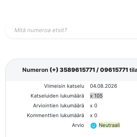
Numeron
(+) 3589615771
/
09615771
til
Viimeisin katselu
04.08.2026
Katseluiden lukumäärä
x 105
Arviointien lukumäärä
x 0
Kommenttien lukumäärä
x 0
Arvio
Neutraali