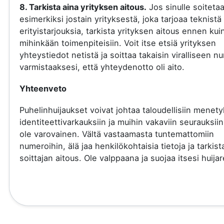
8. Tarkista aina yrityksen aitous.
Jos sinulle soiteta
esimerkiksi jostain yrityksestä, joka tarjoaa teknistä 
erityistarjouksia, tarkista yrityksen aitous ennen kui
mihinkään toimenpiteisiin. Voit itse etsiä yrityksen
yhteystiedot netistä ja soittaa takaisin viralliseen 
varmistaaksesi, että yhteydenotto oli aito.
Yhteenveto
Puhelinhuijaukset voivat johtaa taloudellisiin menety
identiteettivarkauksiin ja muihin vakaviin seurauksiin
ole varovainen. Vältä vastaamasta tuntemattomiin
numeroihin, älä jaa henkilökohtaisia tietoja ja tarkist
soittajan aitous. Ole valppaana ja suojaa itsesi huijare