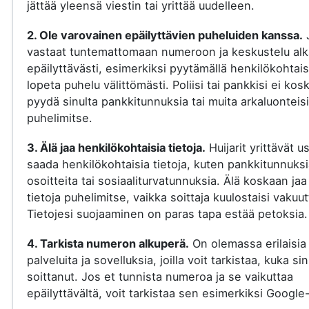
jättää yleensä viestin tai yrittää uudelleen.
2. Ole varovainen epäilyttävien puheluiden kanssa.
vastaat tuntemattomaan numeroon ja keskustelu al
epäilyttävästi, esimerkiksi pyytämällä henkilökohtaisi
lopeta puhelu välittömästi. Poliisi tai pankkisi ei kos
pyydä sinulta pankkitunnuksia tai muita arkaluonteisi
puhelimitse.
3. Älä jaa henkilökohtaisia tietoja.
Huijarit yrittävät u
saada henkilökohtaisia tietoja, kuten pankkitunnuksi
osoitteita tai sosiaaliturvatunnuksia. Älä koskaan jaa
tietoja puhelimitse, vaikka soittaja kuulostaisi vakuut
Tietojesi suojaaminen on paras tapa estää petoksia.
4. Tarkista numeron alkuperä.
On olemassa erilaisia
palveluita ja sovelluksia, joilla voit tarkistaa, kuka si
soittanut. Jos et tunnista numeroa ja se vaikuttaa
epäilyttävältä, voit tarkistaa sen esimerkiksi Google-