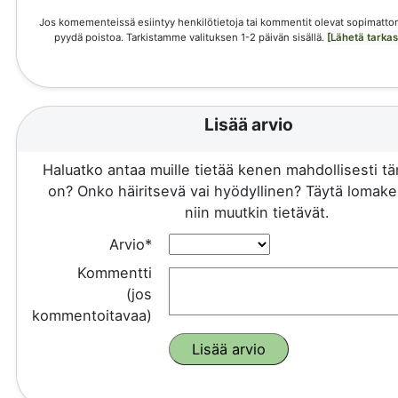
Jos komementeissä esiintyy henkilötietoja tai kommentit olevat sopimattom
pyydä poistoa. Tarkistamme valituksen 1-2 päivän sisällä.
[Lähetä tarka
Lisää arvio
Haluatko antaa muille tietää kenen mahdollisesti 
on? Onko häiritsevä vai hyödyllinen? Täytä lomake 
niin muutkin tietävät.
Arvio*
Kommentti
(jos
kommentoitavaa)