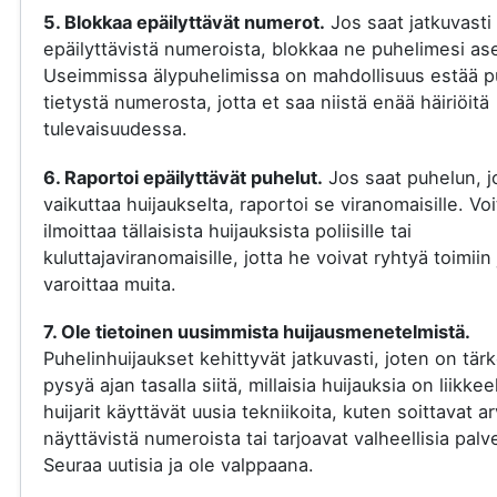
5. Blokkaa epäilyttävät numerot.
Jos saat jatkuvasti
epäilyttävistä numeroista, blokkaa ne puhelimesi ase
Useimmissa älypuhelimissa on mahdollisuus estää p
tietystä numerosta, jotta et saa niistä enää häiriöitä
tulevaisuudessa.
6. Raportoi epäilyttävät puhelut.
Jos saat puhelun, j
vaikuttaa huijaukselta, raportoi se viranomaisille. Voi
ilmoittaa tällaisista huijauksista poliisille tai
kuluttajaviranomaisille, jotta he voivat ryhtyä toimiin 
varoittaa muita.
7. Ole tietoinen uusimmista huijausmenetelmistä.
Puhelinhuijaukset kehittyvät jatkuvasti, joten on tär
pysyä ajan tasalla siitä, millaisia huijauksia on liikkee
huijarit käyttävät uusia tekniikoita, kuten soittavat a
näyttävistä numeroista tai tarjoavat valheellisia palve
Seuraa uutisia ja ole valppaana.