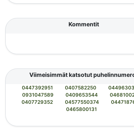
Kommentit
Viimeisimmät katsotut puhelinnumer
0447392951
0407582250
0449630
0931047589
0409653544
0468100
0407729352
04577550374
0447187
0465800131