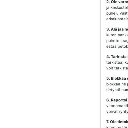
2. Ole varo
ja keskustel
puhelu välit
arkaluonteis
3. Älä jaa h
kuten pankki
puhelimitse
estää petok
4. Tarkista
tarkistaa, k
voit tarkist
5. Blokkaa 
blokkaa ne 
tietystä num
6. Raportoi
viranomaisill
voivat ryhty
7. Ole tiet
joten on tär