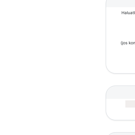
Haluat
(jos k