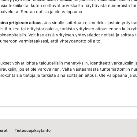
sia tekniikoita, kuten soittavat arvokkailta näyttävistä numeroista tai
 palveluita. Seuraa uutisia ja ole valppaana.
 aina yrityksen aitous.
Jos sinulle soitetaan esimerkiksi jostain yritykse
istä tukea tai erityistarjouksia, tarkista yrityksen aitous ennen kuin ry
imenpiteisiin. Voit itse etsiä yrityksen yhteystiedot netistä ja soittaa 
 numeroon varmistaaksesi, että yhteydenotto oli aito.
ukset voivat johtaa taloudellisiin menetyksiin, identiteettivarkauksiin j
urauksiin, jos et ole varovainen. Vältä vastaamasta tuntemattomiin nu
ilökohtaisia tietoja ja tarkista aina soittajan aitous. Ole valppaana ja su
erot
Tietosuojakäytäntö