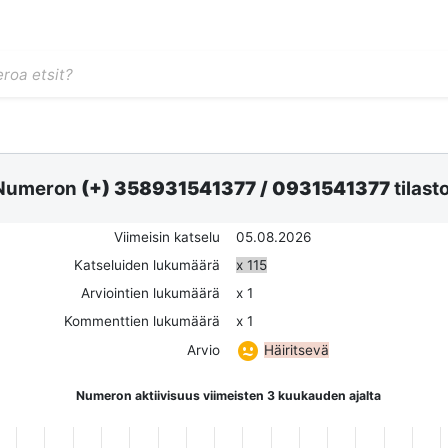
Numeron
(+) 358931541377
/
0931541377
tilast
Viimeisin katselu
05.08.2026
Katseluiden lukumäärä
x 115
Arviointien lukumäärä
x 1
Kommenttien lukumäärä
x 1
Häiritsevä
Arvio
Numeron aktiivisuus viimeisten 3 kuukauden ajalta