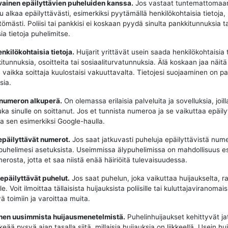
vainen epäilyttävien puheluiden kanssa.
Jos vastaat tuntemattomaa
u alkaa epäilyttävästi, esimerkiksi pyytämällä henkilökohtaisia tietoja,
tömästi. Poliisi tai pankkisi ei koskaan pyydä sinulta pankkitunnuksia t
ia tietoja puhelimitse.
enkilökohtaisia tietoja.
Huijarit yrittävät usein saada henkilökohtaisia t
tunnuksia, osoitteita tai sosiaaliturvatunnuksia. Älä koskaan jaa näitä 
, vaikka soittaja kuulostaisi vakuuttavalta. Tietojesi suojaaminen on p
sia.
 numeron alkuperä.
On olemassa erilaisia palveluita ja sovelluksia, joill
uka sinulle on soittanut. Jos et tunnista numeroa ja se vaikuttaa epäily
aa sen esimerkiksi Google-haulla.
epäilyttävät numerot.
Jos saat jatkuvasti puheluja epäilyttävistä nume
puhelimesi asetuksista. Useimmissa älypuhelimissa on mahdollisuus e
erosta, jotta et saa niistä enää häiriöitä tulevaisuudessa.
 epäilyttävät puhelut.
Jos saat puhelun, joka vaikuttaa huijaukselta, ra
e. Voit ilmoittaa tällaisista huijauksista poliisille tai kuluttajaviranomaisi
ä toimiin ja varoittaa muita.
oinen uusimmista huijausmenetelmistä.
Puhelinhuijaukset kehittyvät ja
keää pysyä ajan tasalla siitä, millaisia huijauksia on liikkeellä. Usein hui