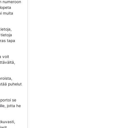
n numeroon
 lopeta
ai muita
ietoja,
tietoja
aras tapa
a voit
ttävältä,
roista,
stää puhelut
portoi se
lle, jotta he
tkuvasti,
jarit