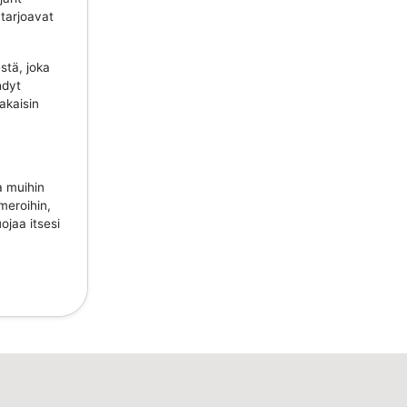
 tarjoavat
stä, joka
hdyt
takaisin
a muihin
meroihin,
ojaa itsesi