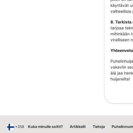
käyttävät uu
valheellisia
8. Tarkista
tarjoaa tekn
mihinkään to
viralliseen
Yhteenveto
Puhelinhuija
vakaviin se
älä jaa henk
huijareilta!
+358
Kuka minulle soitti?
Artikkelit
Tietoja
Puhelinnum