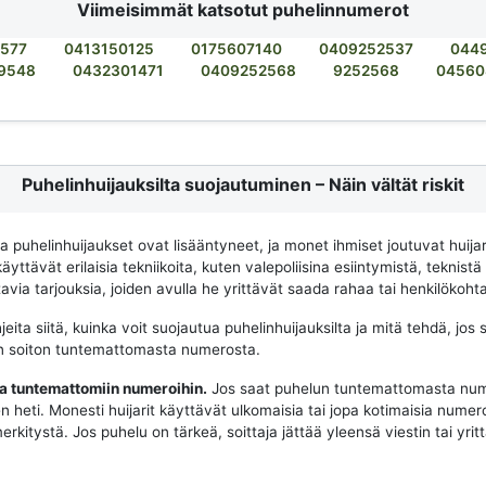
Viimeisimmät katsotut puhelinnumerot
577
0413150125
0175607140
0409252537
044
9548
0432301471
0409252568
9252568
04560
Puhelinhuijauksilta suojautuminen – Näin vältät riskit
na puhelinhuijaukset ovat lisääntyneet, ja monet ihmiset joutuvat huija
käyttävät erilaisia tekniikoita, kuten valepoliisina esiintymistä, teknistä
via tarjouksia, joiden avulla he yrittävät saada rahaa tai henkilökohtai
eita siitä, kuinka voit suojautua puhelinhuijauksilta ja mitä tehdä, jos 
n soiton tuntemattomasta numerosta.
aa tuntemattomiin numeroihin.
Jos saat puhelun tuntemattomasta num
n heti. Monesti huijarit käyttävät ulkomaisia tai jopa kotimaisia numeroit
merkitystä. Jos puhelu on tärkeä, soittaja jättää yleensä viestin tai yrit