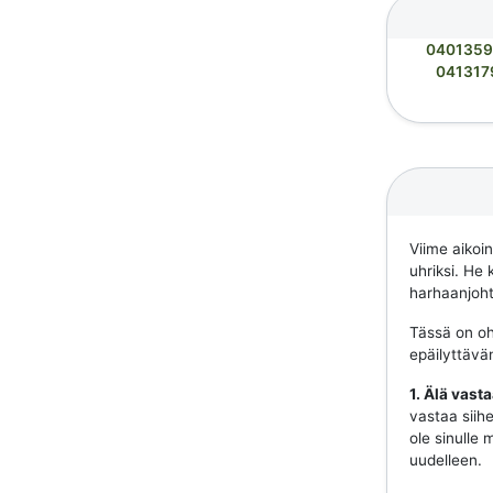
0401359
041317
Viime aikoi
uhriksi. He 
harhaanjohta
Tässä on ohj
epäilyttävä
1. Älä vast
vastaa siihe
ole sinulle 
uudelleen.