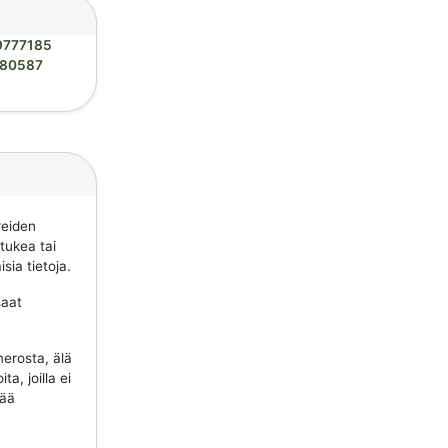
9777185
80587
reiden
 tukea tai
sia tietoja.
saat
erosta, älä
a, joilla ei
tää