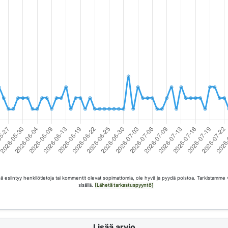
esiintyy henkilötietoja tai kommentit olevat sopimattomia, ole hyvä ja pyydä poistoa. Tarkistamme 
sisällä.
[Lähetä tarkastuspyyntö]
Lisää arvio