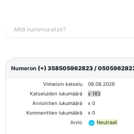
Numeron
(+) 358505962823
/
050596282
Viimeisin katselu
08.08.2026
Katseluiden lukumäärä
x 183
Arviointien lukumäärä
x 0
Kommenttien lukumäärä
x 0
Arvio
Neutraali