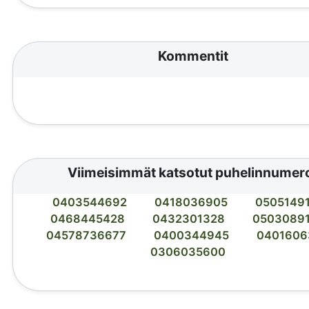
Kommentit
Viimeisimmät katsotut puhelinnumer
0403544692
0418036905
0505149
0468445428
0432301328
0503089
04578736677
0400344945
0401606
0306035600