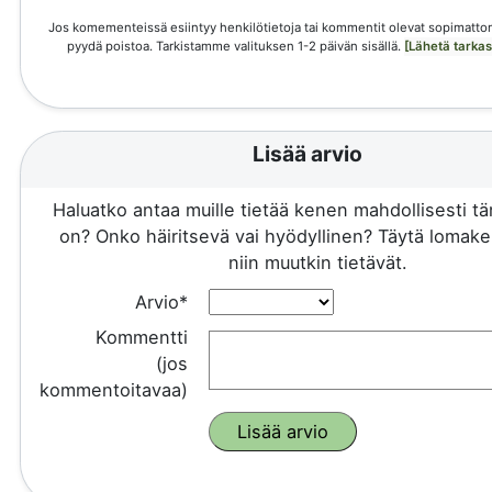
Jos komementeissä esiintyy henkilötietoja tai kommentit olevat sopimattom
pyydä poistoa. Tarkistamme valituksen 1-2 päivän sisällä.
[Lähetä tarka
Lisää arvio
Haluatko antaa muille tietää kenen mahdollisesti 
on? Onko häiritsevä vai hyödyllinen? Täytä lomake 
niin muutkin tietävät.
Arvio*
Kommentti
(jos
kommentoitavaa)