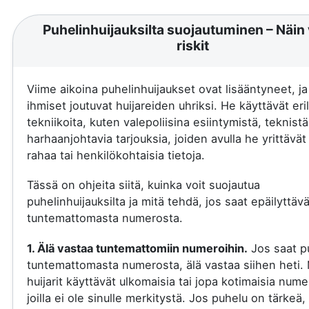
Puhelinhuijauksilta suojautuminen – Näin 
riskit
Viime aikoina puhelinhuijaukset ovat lisääntyneet, j
ihmiset joutuvat huijareiden uhriksi. He käyttävät eril
tekniikoita, kuten valepoliisina esiintymistä, teknistä
harhaanjohtavia tarjouksia, joiden avulla he yrittävä
rahaa tai henkilökohtaisia tietoja.
Tässä on ohjeita siitä, kuinka voit suojautua
puhelinhuijauksilta ja mitä tehdä, jos saat epäilyttäv
tuntemattomasta numerosta.
1. Älä vastaa tuntemattomiin numeroihin.
Jos saat p
tuntemattomasta numerosta, älä vastaa siihen heti.
huijarit käyttävät ulkomaisia tai jopa kotimaisia nume
joilla ei ole sinulle merkitystä. Jos puhelu on tärkeä, 