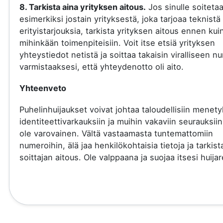
8. Tarkista aina yrityksen aitous.
Jos sinulle soiteta
esimerkiksi jostain yrityksestä, joka tarjoaa teknistä 
erityistarjouksia, tarkista yrityksen aitous ennen kui
mihinkään toimenpiteisiin. Voit itse etsiä yrityksen
yhteystiedot netistä ja soittaa takaisin viralliseen 
varmistaaksesi, että yhteydenotto oli aito.
Yhteenveto
Puhelinhuijaukset voivat johtaa taloudellisiin menety
identiteettivarkauksiin ja muihin vakaviin seurauksiin
ole varovainen. Vältä vastaamasta tuntemattomiin
numeroihin, älä jaa henkilökohtaisia tietoja ja tarkist
soittajan aitous. Ole valppaana ja suojaa itsesi huijare