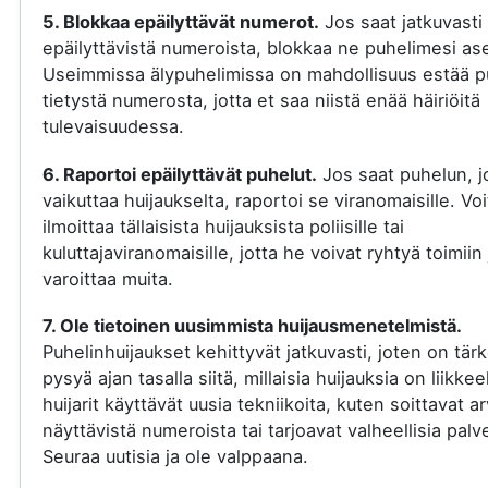
5. Blokkaa epäilyttävät numerot.
Jos saat jatkuvasti
epäilyttävistä numeroista, blokkaa ne puhelimesi ase
Useimmissa älypuhelimissa on mahdollisuus estää p
tietystä numerosta, jotta et saa niistä enää häiriöitä
tulevaisuudessa.
6. Raportoi epäilyttävät puhelut.
Jos saat puhelun, j
vaikuttaa huijaukselta, raportoi se viranomaisille. Voi
ilmoittaa tällaisista huijauksista poliisille tai
kuluttajaviranomaisille, jotta he voivat ryhtyä toimiin 
varoittaa muita.
7. Ole tietoinen uusimmista huijausmenetelmistä.
Puhelinhuijaukset kehittyvät jatkuvasti, joten on tär
pysyä ajan tasalla siitä, millaisia huijauksia on liikkee
huijarit käyttävät uusia tekniikoita, kuten soittavat a
näyttävistä numeroista tai tarjoavat valheellisia palve
Seuraa uutisia ja ole valppaana.