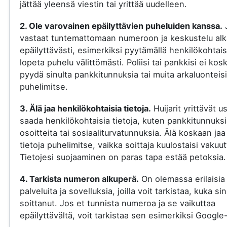
jättää yleensä viestin tai yrittää uudelleen.
2. Ole varovainen epäilyttävien puheluiden kanssa.
vastaat tuntemattomaan numeroon ja keskustelu al
epäilyttävästi, esimerkiksi pyytämällä henkilökohtaisi
lopeta puhelu välittömästi. Poliisi tai pankkisi ei kos
pyydä sinulta pankkitunnuksia tai muita arkaluonteisi
puhelimitse.
3. Älä jaa henkilökohtaisia tietoja.
Huijarit yrittävät u
saada henkilökohtaisia tietoja, kuten pankkitunnuksi
osoitteita tai sosiaaliturvatunnuksia. Älä koskaan jaa
tietoja puhelimitse, vaikka soittaja kuulostaisi vakuut
Tietojesi suojaaminen on paras tapa estää petoksia.
4. Tarkista numeron alkuperä.
On olemassa erilaisia
palveluita ja sovelluksia, joilla voit tarkistaa, kuka si
soittanut. Jos et tunnista numeroa ja se vaikuttaa
epäilyttävältä, voit tarkistaa sen esimerkiksi Google-