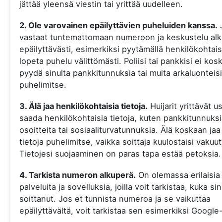
jättää yleensä viestin tai yrittää uudelleen.
2. Ole varovainen epäilyttävien puheluiden kanssa.
vastaat tuntemattomaan numeroon ja keskustelu al
epäilyttävästi, esimerkiksi pyytämällä henkilökohtaisi
lopeta puhelu välittömästi. Poliisi tai pankkisi ei kos
pyydä sinulta pankkitunnuksia tai muita arkaluonteisi
puhelimitse.
3. Älä jaa henkilökohtaisia tietoja.
Huijarit yrittävät u
saada henkilökohtaisia tietoja, kuten pankkitunnuksi
osoitteita tai sosiaaliturvatunnuksia. Älä koskaan jaa
tietoja puhelimitse, vaikka soittaja kuulostaisi vakuut
Tietojesi suojaaminen on paras tapa estää petoksia.
4. Tarkista numeron alkuperä.
On olemassa erilaisia
palveluita ja sovelluksia, joilla voit tarkistaa, kuka si
soittanut. Jos et tunnista numeroa ja se vaikuttaa
epäilyttävältä, voit tarkistaa sen esimerkiksi Google-