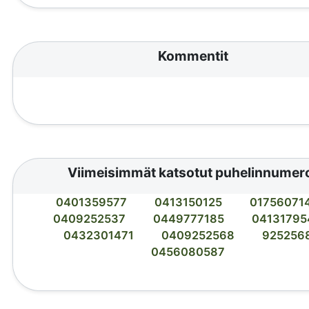
Kommentit
Viimeisimmät katsotut puhelinnumer
0401359577
0413150125
01756071
0409252537
0449777185
04131795
0432301471
0409252568
925256
0456080587