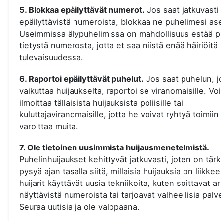
5. Blokkaa epäilyttävät numerot.
Jos saat jatkuvasti
epäilyttävistä numeroista, blokkaa ne puhelimesi ase
Useimmissa älypuhelimissa on mahdollisuus estää p
tietystä numerosta, jotta et saa niistä enää häiriöitä
tulevaisuudessa.
6. Raportoi epäilyttävät puhelut.
Jos saat puhelun, j
vaikuttaa huijaukselta, raportoi se viranomaisille. Voi
ilmoittaa tällaisista huijauksista poliisille tai
kuluttajaviranomaisille, jotta he voivat ryhtyä toimiin 
varoittaa muita.
7. Ole tietoinen uusimmista huijausmenetelmistä.
Puhelinhuijaukset kehittyvät jatkuvasti, joten on tär
pysyä ajan tasalla siitä, millaisia huijauksia on liikkee
huijarit käyttävät uusia tekniikoita, kuten soittavat a
näyttävistä numeroista tai tarjoavat valheellisia palve
Seuraa uutisia ja ole valppaana.