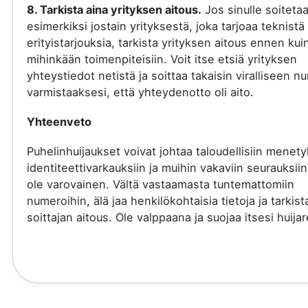
8. Tarkista aina yrityksen aitous.
Jos sinulle soiteta
esimerkiksi jostain yrityksestä, joka tarjoaa teknistä 
erityistarjouksia, tarkista yrityksen aitous ennen kui
mihinkään toimenpiteisiin. Voit itse etsiä yrityksen
yhteystiedot netistä ja soittaa takaisin viralliseen 
varmistaaksesi, että yhteydenotto oli aito.
Yhteenveto
Puhelinhuijaukset voivat johtaa taloudellisiin menety
identiteettivarkauksiin ja muihin vakaviin seurauksiin
ole varovainen. Vältä vastaamasta tuntemattomiin
numeroihin, älä jaa henkilökohtaisia tietoja ja tarkist
soittajan aitous. Ole valppaana ja suojaa itsesi huijare