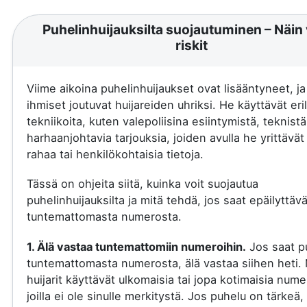
Puhelinhuijauksilta suojautuminen – Näin 
riskit
Viime aikoina puhelinhuijaukset ovat lisääntyneet, j
ihmiset joutuvat huijareiden uhriksi. He käyttävät eril
tekniikoita, kuten valepoliisina esiintymistä, teknistä
harhaanjohtavia tarjouksia, joiden avulla he yrittävä
rahaa tai henkilökohtaisia tietoja.
Tässä on ohjeita siitä, kuinka voit suojautua
puhelinhuijauksilta ja mitä tehdä, jos saat epäilyttäv
tuntemattomasta numerosta.
1. Älä vastaa tuntemattomiin numeroihin.
Jos saat p
tuntemattomasta numerosta, älä vastaa siihen heti.
huijarit käyttävät ulkomaisia tai jopa kotimaisia nume
joilla ei ole sinulle merkitystä. Jos puhelu on tärkeä, 