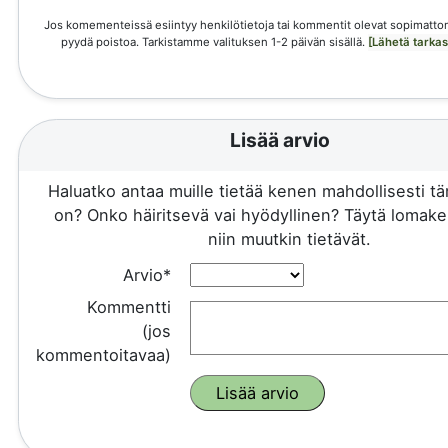
Jos komementeissä esiintyy henkilötietoja tai kommentit olevat sopimattom
pyydä poistoa. Tarkistamme valituksen 1-2 päivän sisällä.
[Lähetä tarka
Lisää arvio
Haluatko antaa muille tietää kenen mahdollisesti 
on? Onko häiritsevä vai hyödyllinen? Täytä lomake 
niin muutkin tietävät.
Arvio*
Kommentti
(jos
kommentoitavaa)