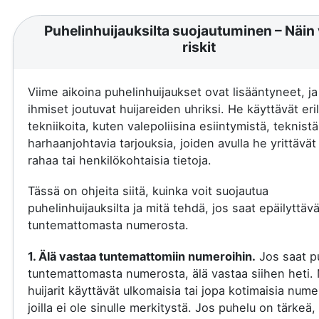
Puhelinhuijauksilta suojautuminen – Näin 
riskit
Viime aikoina puhelinhuijaukset ovat lisääntyneet, j
ihmiset joutuvat huijareiden uhriksi. He käyttävät eril
tekniikoita, kuten valepoliisina esiintymistä, teknistä
harhaanjohtavia tarjouksia, joiden avulla he yrittävä
rahaa tai henkilökohtaisia tietoja.
Tässä on ohjeita siitä, kuinka voit suojautua
puhelinhuijauksilta ja mitä tehdä, jos saat epäilyttäv
tuntemattomasta numerosta.
1. Älä vastaa tuntemattomiin numeroihin.
Jos saat p
tuntemattomasta numerosta, älä vastaa siihen heti.
huijarit käyttävät ulkomaisia tai jopa kotimaisia nume
joilla ei ole sinulle merkitystä. Jos puhelu on tärkeä, 