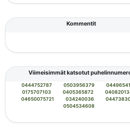
Kommentit
Viimeisimmät katsotut puhelinnumer
0444752787
0503956379
0449654
0175707103
0405365872
04082013
04650075721
034240036
0447383
0504534608