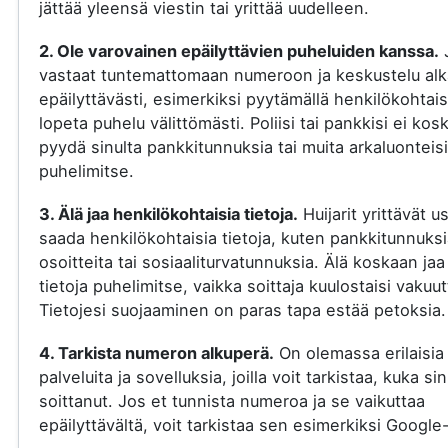
jättää yleensä viestin tai yrittää uudelleen.
2. Ole varovainen epäilyttävien puheluiden kanssa.
vastaat tuntemattomaan numeroon ja keskustelu al
epäilyttävästi, esimerkiksi pyytämällä henkilökohtaisi
lopeta puhelu välittömästi. Poliisi tai pankkisi ei kos
pyydä sinulta pankkitunnuksia tai muita arkaluonteisi
puhelimitse.
3. Älä jaa henkilökohtaisia tietoja.
Huijarit yrittävät u
saada henkilökohtaisia tietoja, kuten pankkitunnuksi
osoitteita tai sosiaaliturvatunnuksia. Älä koskaan jaa
tietoja puhelimitse, vaikka soittaja kuulostaisi vakuut
Tietojesi suojaaminen on paras tapa estää petoksia.
4. Tarkista numeron alkuperä.
On olemassa erilaisia
palveluita ja sovelluksia, joilla voit tarkistaa, kuka si
soittanut. Jos et tunnista numeroa ja se vaikuttaa
epäilyttävältä, voit tarkistaa sen esimerkiksi Google-