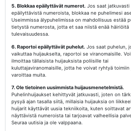
5. Blokkaa epäilyttävät numerot.
Jos saat jatkuvasti
epäilyttävistä numeroista, blokkaa ne puhelimesi ase
Useimmissa älypuhelimissa on mahdollisuus estää p
tietystä numerosta, jotta et saa niistä enää häiriöitä
tulevaisuudessa.
6. Raportoi epäilyttävät puhelut.
Jos saat puhelun, j
vaikuttaa huijaukselta, raportoi se viranomaisille. Voi
ilmoittaa tällaisista huijauksista poliisille tai
kuluttajaviranomaisille, jotta he voivat ryhtyä toimiin 
varoittaa muita.
7. Ole tietoinen uusimmista huijausmenetelmistä.
Puhelinhuijaukset kehittyvät jatkuvasti, joten on tär
pysyä ajan tasalla siitä, millaisia huijauksia on liikkee
huijarit käyttävät uusia tekniikoita, kuten soittavat a
näyttävistä numeroista tai tarjoavat valheellisia palve
Seuraa uutisia ja ole valppaana.