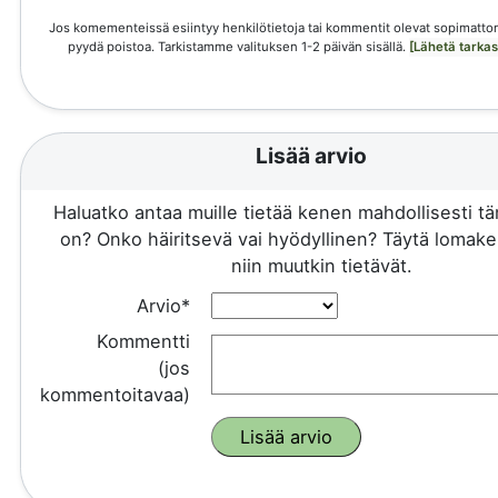
Jos komementeissä esiintyy henkilötietoja tai kommentit olevat sopimattom
pyydä poistoa. Tarkistamme valituksen 1-2 päivän sisällä.
[Lähetä tarka
Lisää arvio
Haluatko antaa muille tietää kenen mahdollisesti 
on? Onko häiritsevä vai hyödyllinen? Täytä lomake 
niin muutkin tietävät.
Arvio*
Kommentti
(jos
kommentoitavaa)