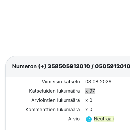
Numeron
(+) 358505912010
/
050591201
Viimeisin katselu
08.08.2026
Katseluiden lukumäärä
x 97
Arviointien lukumäärä
x 0
Kommenttien lukumäärä
x 0
Arvio
Neutraali