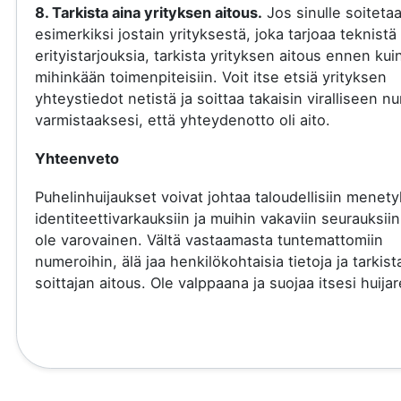
8. Tarkista aina yrityksen aitous.
Jos sinulle soiteta
esimerkiksi jostain yrityksestä, joka tarjoaa teknistä 
erityistarjouksia, tarkista yrityksen aitous ennen kui
mihinkään toimenpiteisiin. Voit itse etsiä yrityksen
yhteystiedot netistä ja soittaa takaisin viralliseen 
varmistaaksesi, että yhteydenotto oli aito.
Yhteenveto
Puhelinhuijaukset voivat johtaa taloudellisiin menety
identiteettivarkauksiin ja muihin vakaviin seurauksiin
ole varovainen. Vältä vastaamasta tuntemattomiin
numeroihin, älä jaa henkilökohtaisia tietoja ja tarkist
soittajan aitous. Ole valppaana ja suojaa itsesi huijare