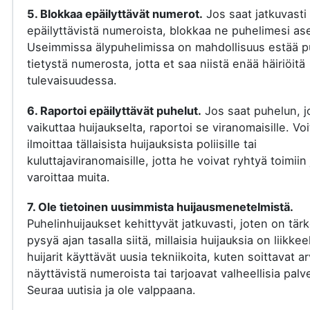
5. Blokkaa epäilyttävät numerot.
Jos saat jatkuvasti
epäilyttävistä numeroista, blokkaa ne puhelimesi ase
Useimmissa älypuhelimissa on mahdollisuus estää p
tietystä numerosta, jotta et saa niistä enää häiriöitä
tulevaisuudessa.
6. Raportoi epäilyttävät puhelut.
Jos saat puhelun, j
vaikuttaa huijaukselta, raportoi se viranomaisille. Voi
ilmoittaa tällaisista huijauksista poliisille tai
kuluttajaviranomaisille, jotta he voivat ryhtyä toimiin 
varoittaa muita.
7. Ole tietoinen uusimmista huijausmenetelmistä.
Puhelinhuijaukset kehittyvät jatkuvasti, joten on tär
pysyä ajan tasalla siitä, millaisia huijauksia on liikkee
huijarit käyttävät uusia tekniikoita, kuten soittavat a
näyttävistä numeroista tai tarjoavat valheellisia palve
Seuraa uutisia ja ole valppaana.