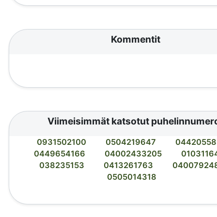
Kommentit
Viimeisimmät katsotut puhelinnumer
0931502100
0504219647
04420558
0449654166
04002433205
0103116
038235153
0413261763
04007924
0505014318