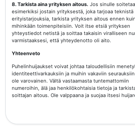
8. Tarkista aina yrityksen aitous.
Jos sinulle soiteta
esimerkiksi jostain yrityksestä, joka tarjoaa teknistä 
erityistarjouksia, tarkista yrityksen aitous ennen kui
mihinkään toimenpiteisiin. Voit itse etsiä yrityksen
yhteystiedot netistä ja soittaa takaisin viralliseen 
varmistaaksesi, että yhteydenotto oli aito.
Yhteenveto
Puhelinhuijaukset voivat johtaa taloudellisiin menety
identiteettivarkauksiin ja muihin vakaviin seurauksiin
ole varovainen. Vältä vastaamasta tuntemattomiin
numeroihin, älä jaa henkilökohtaisia tietoja ja tarkist
soittajan aitous. Ole valppaana ja suojaa itsesi huijare