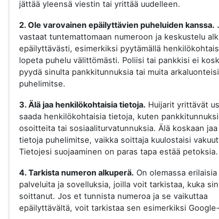
jättää yleensä viestin tai yrittää uudelleen.
2. Ole varovainen epäilyttävien puheluiden kanssa.
vastaat tuntemattomaan numeroon ja keskustelu al
epäilyttävästi, esimerkiksi pyytämällä henkilökohtaisi
lopeta puhelu välittömästi. Poliisi tai pankkisi ei kos
pyydä sinulta pankkitunnuksia tai muita arkaluonteisi
puhelimitse.
3. Älä jaa henkilökohtaisia tietoja.
Huijarit yrittävät u
saada henkilökohtaisia tietoja, kuten pankkitunnuksi
osoitteita tai sosiaaliturvatunnuksia. Älä koskaan jaa
tietoja puhelimitse, vaikka soittaja kuulostaisi vakuut
Tietojesi suojaaminen on paras tapa estää petoksia.
4. Tarkista numeron alkuperä.
On olemassa erilaisia
palveluita ja sovelluksia, joilla voit tarkistaa, kuka si
soittanut. Jos et tunnista numeroa ja se vaikuttaa
epäilyttävältä, voit tarkistaa sen esimerkiksi Google-