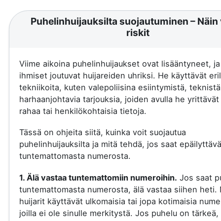
Puhelinhuijauksilta suojautuminen – Näin 
riskit
Viime aikoina puhelinhuijaukset ovat lisääntyneet, j
ihmiset joutuvat huijareiden uhriksi. He käyttävät eril
tekniikoita, kuten valepoliisina esiintymistä, teknistä
harhaanjohtavia tarjouksia, joiden avulla he yrittävä
rahaa tai henkilökohtaisia tietoja.
Tässä on ohjeita siitä, kuinka voit suojautua
puhelinhuijauksilta ja mitä tehdä, jos saat epäilyttäv
tuntemattomasta numerosta.
1. Älä vastaa tuntemattomiin numeroihin.
Jos saat p
tuntemattomasta numerosta, älä vastaa siihen heti.
huijarit käyttävät ulkomaisia tai jopa kotimaisia nume
joilla ei ole sinulle merkitystä. Jos puhelu on tärkeä, 