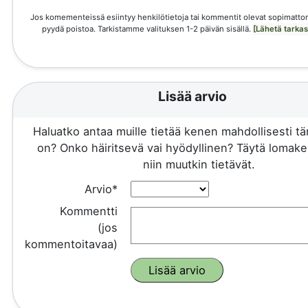
Jos komementeissä esiintyy henkilötietoja tai kommentit olevat sopimattom
pyydä poistoa. Tarkistamme valituksen 1-2 päivän sisällä.
[Lähetä tarka
Lisää arvio
Haluatko antaa muille tietää kenen mahdollisesti 
on? Onko häiritsevä vai hyödyllinen? Täytä lomake 
niin muutkin tietävät.
Arvio*
Kommentti
(jos
kommentoitavaa)