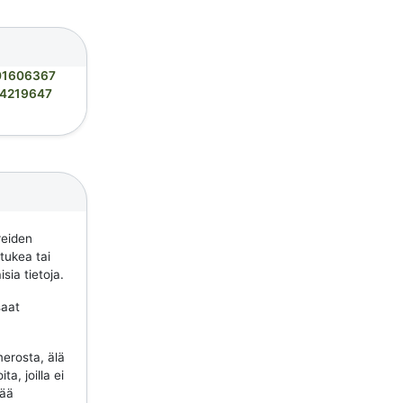
01606367
4219647
reiden
 tukea tai
sia tietoja.
saat
erosta, älä
a, joilla ei
tää