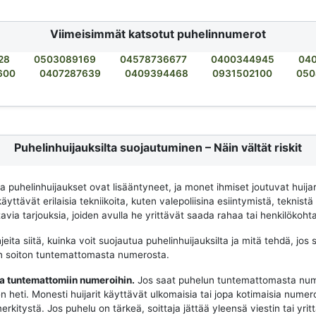
Viimeisimmät katsotut puhelinnumerot
28
0503089169
04578736677
0400344945
04
600
0407287639
0409394468
0931502100
050
Puhelinhuijauksilta suojautuminen – Näin vältät riskit
na puhelinhuijaukset ovat lisääntyneet, ja monet ihmiset joutuvat huija
käyttävät erilaisia tekniikoita, kuten valepoliisina esiintymistä, teknistä
via tarjouksia, joiden avulla he yrittävät saada rahaa tai henkilökohtai
eita siitä, kuinka voit suojautua puhelinhuijauksilta ja mitä tehdä, jos 
n soiton tuntemattomasta numerosta.
aa tuntemattomiin numeroihin.
Jos saat puhelun tuntemattomasta num
n heti. Monesti huijarit käyttävät ulkomaisia tai jopa kotimaisia numeroit
merkitystä. Jos puhelu on tärkeä, soittaja jättää yleensä viestin tai yrit