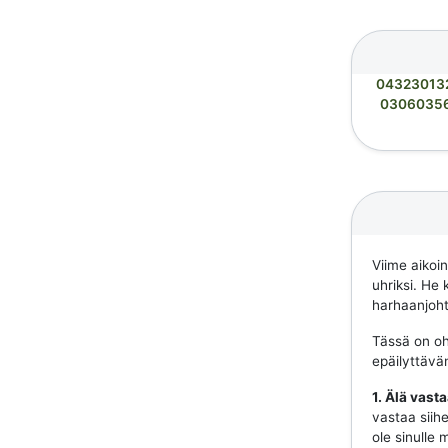
04323013
0306035
Viime aikoi
uhriksi. He 
harhaanjohta
Tässä on ohj
epäilyttävä
1. Älä vast
vastaa siihe
ole sinulle 