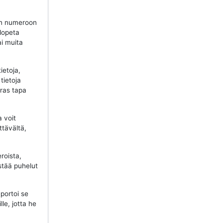
n numeroon
 lopeta
ai muita
ietoja,
tietoja
aras tapa
a voit
ttävältä,
roista,
stää puhelut
portoi se
lle, jotta he