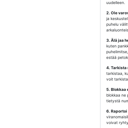
uudelleen.
2. Ole varo
ja keskustel
puhelu välit
arkaluonteis
3. Älä jaa h
kuten pankki
puhelimitse
estää petok
4. Tarkista
tarkistaa, k
voit tarkist
5. Blokkaa 
blokkaa ne 
tietystä num
6. Raportoi
viranomaisill
voivat ryhty