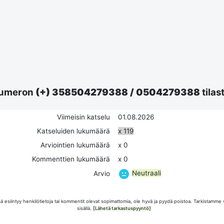
umeron
(+) 358504279388
/
0504279388
tilas
Viimeisin katselu
01.08.2026
Katseluiden lukumäärä
x 119
Arviointien lukumäärä
x 0
Kommenttien lukumäärä
x 0
Neutraali
Arvio
esiintyy henkilötietoja tai kommentit olevat sopimattomia, ole hyvä ja pyydä poistoa. Tarkistamme 
sisällä.
[Lähetä tarkastuspyyntö]