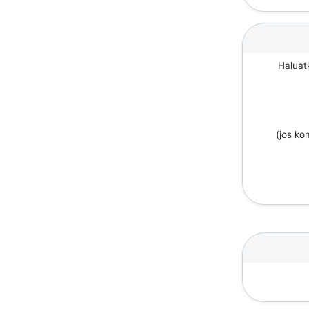
Haluat
(jos k