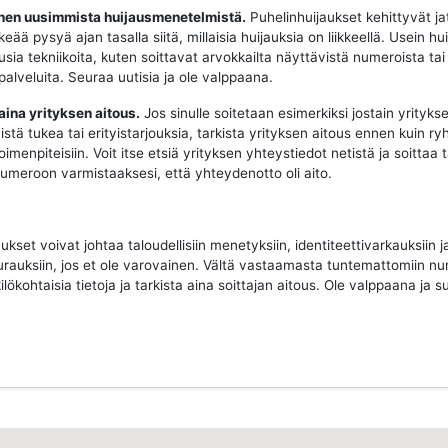
oinen uusimmista huijausmenetelmistä.
Puhelinhuijaukset kehittyvät ja
keää pysyä ajan tasalla siitä, millaisia huijauksia on liikkeellä. Usein hui
sia tekniikoita, kuten soittavat arvokkailta näyttävistä numeroista tai
 palveluita. Seuraa uutisia ja ole valppaana.
 aina yrityksen aitous.
Jos sinulle soitetaan esimerkiksi jostain yritykse
istä tukea tai erityistarjouksia, tarkista yrityksen aitous ennen kuin ry
imenpiteisiin. Voit itse etsiä yrityksen yhteystiedot netistä ja soittaa 
 numeroon varmistaaksesi, että yhteydenotto oli aito.
ukset voivat johtaa taloudellisiin menetyksiin, identiteettivarkauksiin j
urauksiin, jos et ole varovainen. Vältä vastaamasta tuntemattomiin nu
ilökohtaisia tietoja ja tarkista aina soittajan aitous. Ole valppaana ja su