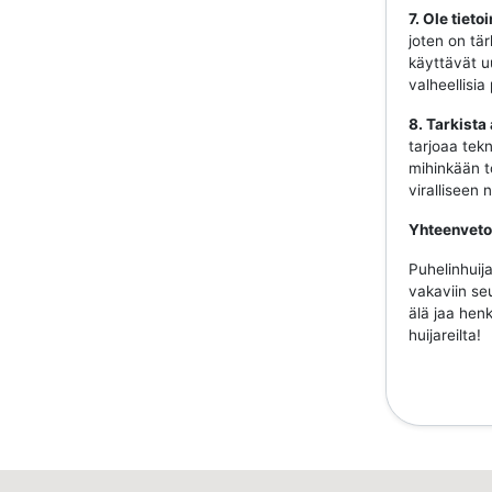
7. Ole tiet
joten on tär
käyttävät uu
valheellisia
8. Tarkista
tarjoaa tekn
mihinkään to
viralliseen
Yhteenveto
Puhelinhuija
vakaviin se
älä jaa henk
huijareilta!