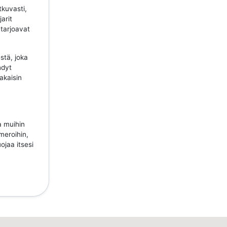
tkuvasti,
jarit
 tarjoavat
stä, joka
hdyt
takaisin
a muihin
meroihin,
ojaa itsesi