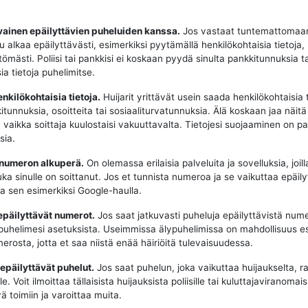
vainen epäilyttävien puheluiden kanssa.
Jos vastaat tuntemattomaa
u alkaa epäilyttävästi, esimerkiksi pyytämällä henkilökohtaisia tietoja,
tömästi. Poliisi tai pankkisi ei koskaan pyydä sinulta pankkitunnuksia t
ia tietoja puhelimitse.
enkilökohtaisia tietoja.
Huijarit yrittävät usein saada henkilökohtaisia t
tunnuksia, osoitteita tai sosiaaliturvatunnuksia. Älä koskaan jaa näitä 
, vaikka soittaja kuulostaisi vakuuttavalta. Tietojesi suojaaminen on p
sia.
 numeron alkuperä.
On olemassa erilaisia palveluita ja sovelluksia, joill
uka sinulle on soittanut. Jos et tunnista numeroa ja se vaikuttaa epäily
aa sen esimerkiksi Google-haulla.
epäilyttävät numerot.
Jos saat jatkuvasti puheluja epäilyttävistä nume
puhelimesi asetuksista. Useimmissa älypuhelimissa on mahdollisuus e
erosta, jotta et saa niistä enää häiriöitä tulevaisuudessa.
 epäilyttävät puhelut.
Jos saat puhelun, joka vaikuttaa huijaukselta, ra
e. Voit ilmoittaa tällaisista huijauksista poliisille tai kuluttajaviranomaisi
ä toimiin ja varoittaa muita.