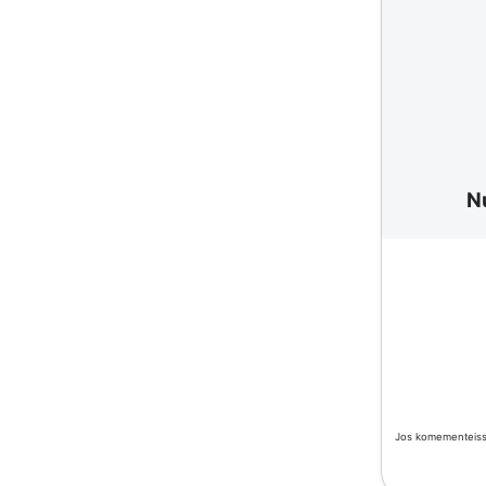
N
Jos komementeissä 