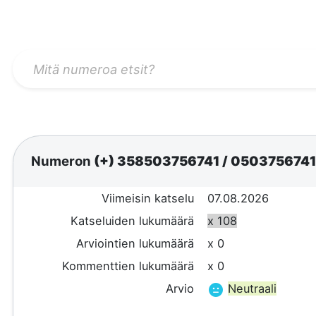
Numeron
(+) 358503756741
/
050375674
Viimeisin katselu
07.08.2026
Katseluiden lukumäärä
x 108
Arviointien lukumäärä
x 0
Kommenttien lukumäärä
x 0
Arvio
Neutraali