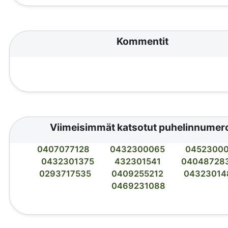
Kommentit
Viimeisimmät katsotut puhelinnumer
0407077128
0432300065
0452300
0432301375
432301541
04048728
0293717535
0409255212
04323014
0469231088