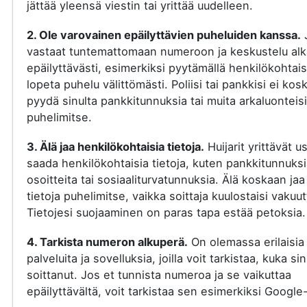
jättää yleensä viestin tai yrittää uudelleen.
2. Ole varovainen epäilyttävien puheluiden kanssa.
vastaat tuntemattomaan numeroon ja keskustelu al
epäilyttävästi, esimerkiksi pyytämällä henkilökohtaisi
lopeta puhelu välittömästi. Poliisi tai pankkisi ei kos
pyydä sinulta pankkitunnuksia tai muita arkaluonteisi
puhelimitse.
3. Älä jaa henkilökohtaisia tietoja.
Huijarit yrittävät u
saada henkilökohtaisia tietoja, kuten pankkitunnuksi
osoitteita tai sosiaaliturvatunnuksia. Älä koskaan jaa
tietoja puhelimitse, vaikka soittaja kuulostaisi vakuut
Tietojesi suojaaminen on paras tapa estää petoksia.
4. Tarkista numeron alkuperä.
On olemassa erilaisia
palveluita ja sovelluksia, joilla voit tarkistaa, kuka si
soittanut. Jos et tunnista numeroa ja se vaikuttaa
epäilyttävältä, voit tarkistaa sen esimerkiksi Google-