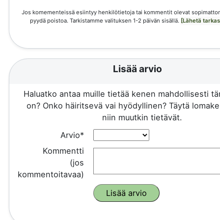
Jos komementeissä esiintyy henkilötietoja tai kommentit olevat sopimattom
pyydä poistoa. Tarkistamme valituksen 1-2 päivän sisällä.
[Lähetä tarka
Lisää arvio
Haluatko antaa muille tietää kenen mahdollisesti 
on? Onko häiritsevä vai hyödyllinen? Täytä lomake 
niin muutkin tietävät.
Arvio*
Kommentti
(jos
kommentoitavaa)