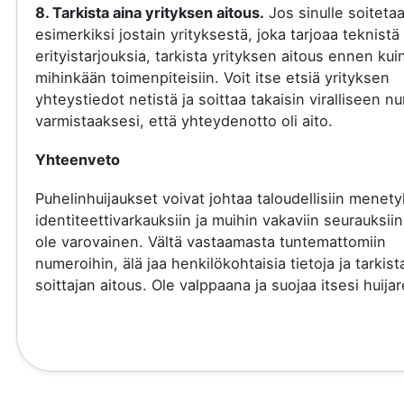
8. Tarkista aina yrityksen aitous.
Jos sinulle soiteta
esimerkiksi jostain yrityksestä, joka tarjoaa teknistä 
erityistarjouksia, tarkista yrityksen aitous ennen kui
mihinkään toimenpiteisiin. Voit itse etsiä yrityksen
yhteystiedot netistä ja soittaa takaisin viralliseen 
varmistaaksesi, että yhteydenotto oli aito.
Yhteenveto
Puhelinhuijaukset voivat johtaa taloudellisiin menety
identiteettivarkauksiin ja muihin vakaviin seurauksiin
ole varovainen. Vältä vastaamasta tuntemattomiin
numeroihin, älä jaa henkilökohtaisia tietoja ja tarkist
soittajan aitous. Ole valppaana ja suojaa itsesi huijare