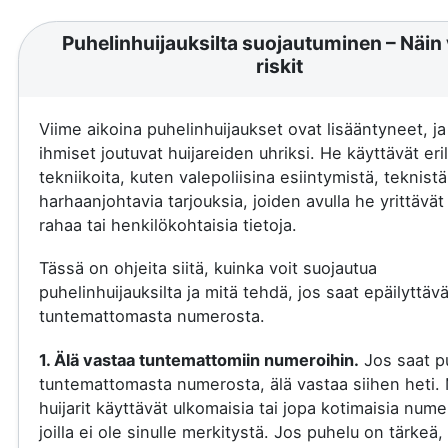
Puhelinhuijauksilta suojautuminen – Näin 
riskit
Viime aikoina puhelinhuijaukset ovat lisääntyneet, j
ihmiset joutuvat huijareiden uhriksi. He käyttävät eril
tekniikoita, kuten valepoliisina esiintymistä, teknistä
harhaanjohtavia tarjouksia, joiden avulla he yrittävä
rahaa tai henkilökohtaisia tietoja.
Tässä on ohjeita siitä, kuinka voit suojautua
puhelinhuijauksilta ja mitä tehdä, jos saat epäilyttäv
tuntemattomasta numerosta.
1. Älä vastaa tuntemattomiin numeroihin.
Jos saat p
tuntemattomasta numerosta, älä vastaa siihen heti.
huijarit käyttävät ulkomaisia tai jopa kotimaisia nume
joilla ei ole sinulle merkitystä. Jos puhelu on tärkeä, 