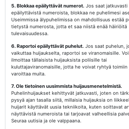
5. Blokkaa epäilyttävät numerot.
Jos saat jatkuvasti
epäilyttävistä numeroista, blokkaa ne puhelimesi ase
Useimmissa älypuhelimissa on mahdollisuus estää p
tietystä numerosta, jotta et saa niistä enää häiriöitä
tulevaisuudessa.
6. Raportoi epäilyttävät puhelut.
Jos saat puhelun, j
vaikuttaa huijaukselta, raportoi se viranomaisille. Voi
ilmoittaa tällaisista huijauksista poliisille tai
kuluttajaviranomaisille, jotta he voivat ryhtyä toimiin 
varoittaa muita.
7. Ole tietoinen uusimmista huijausmenetelmistä.
Puhelinhuijaukset kehittyvät jatkuvasti, joten on tär
pysyä ajan tasalla siitä, millaisia huijauksia on liikkee
huijarit käyttävät uusia tekniikoita, kuten soittavat a
näyttävistä numeroista tai tarjoavat valheellisia palve
Seuraa uutisia ja ole valppaana.