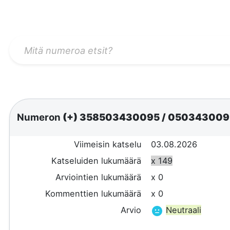
Numeron
(+) 358503430095
/
05034300
Viimeisin katselu
03.08.2026
Katseluiden lukumäärä
x 149
Arviointien lukumäärä
x 0
Kommenttien lukumäärä
x 0
Arvio
Neutraali