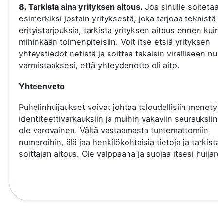
8. Tarkista aina yrityksen aitous.
Jos sinulle soiteta
esimerkiksi jostain yrityksestä, joka tarjoaa teknistä 
erityistarjouksia, tarkista yrityksen aitous ennen kui
mihinkään toimenpiteisiin. Voit itse etsiä yrityksen
yhteystiedot netistä ja soittaa takaisin viralliseen 
varmistaaksesi, että yhteydenotto oli aito.
Yhteenveto
Puhelinhuijaukset voivat johtaa taloudellisiin menety
identiteettivarkauksiin ja muihin vakaviin seurauksiin
ole varovainen. Vältä vastaamasta tuntemattomiin
numeroihin, älä jaa henkilökohtaisia tietoja ja tarkist
soittajan aitous. Ole valppaana ja suojaa itsesi huijare