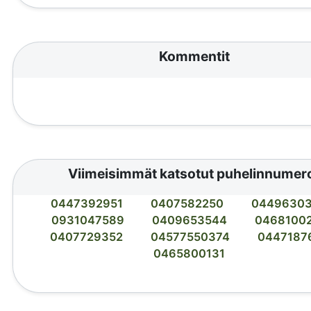
Kommentit
Viimeisimmät katsotut puhelinnumer
0447392951
0407582250
0449630
0931047589
0409653544
0468100
0407729352
04577550374
0447187
0465800131