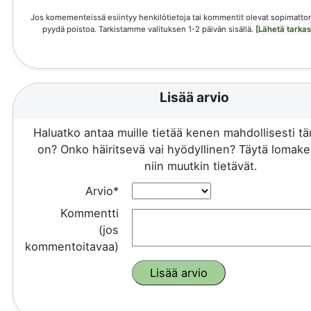
Jos komementeissä esiintyy henkilötietoja tai kommentit olevat sopimattom
pyydä poistoa. Tarkistamme valituksen 1-2 päivän sisällä.
[Lähetä tarka
Lisää arvio
Haluatko antaa muille tietää kenen mahdollisesti 
on? Onko häiritsevä vai hyödyllinen? Täytä lomake 
niin muutkin tietävät.
Arvio*
Kommentti
(jos
kommentoitavaa)