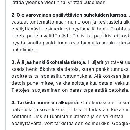
jättää yleensä viestin tai yrittää uudelleen.
2. Ole varovainen epäilyttävien puheluiden kanssa.
vastaat tuntemattomaan numeroon ja keskustelu al
epäilyttävästi, esimerkiksi pyytämällä henkilökohtaisi
lopeta puhelu välittömästi. Poliisi tai pankkisi ei kos
pyydä sinulta pankkitunnuksia tai muita arkaluonteisi
puhelimitse.
3. Älä jaa henkilökohtaisia tietoja.
Huijarit yrittävät u
saada henkilökohtaisia tietoja, kuten pankkitunnuksi
osoitteita tai sosiaaliturvatunnuksia. Älä koskaan jaa
tietoja puhelimitse, vaikka soittaja kuulostaisi vakuut
Tietojesi suojaaminen on paras tapa estää petoksia.
4. Tarkista numeron alkuperä.
On olemassa erilaisia
palveluita ja sovelluksia, joilla voit tarkistaa, kuka si
soittanut. Jos et tunnista numeroa ja se vaikuttaa
epäilyttävältä, voit tarkistaa sen esimerkiksi Google-