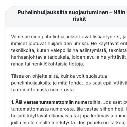
Puhelinhuijauksilta suojautuminen – Näin 
riskit
Viime aikoina puhelinhuijaukset ovat lisääntyneet, j
ihmiset joutuvat huijareiden uhriksi. He käyttävät eril
tekniikoita, kuten valepoliisina esiintymistä, teknistä
harhaanjohtavia tarjouksia, joiden avulla he yrittävä
rahaa tai henkilökohtaisia tietoja.
Tässä on ohjeita siitä, kuinka voit suojautua
puhelinhuijauksilta ja mitä tehdä, jos saat epäilyttäv
tuntemattomasta numerosta.
1. Älä vastaa tuntemattomiin numeroihin.
Jos saat p
tuntemattomasta numerosta, älä vastaa siihen heti.
huijarit käyttävät ulkomaisia tai jopa kotimaisia nume
joilla ei ole sinulle merkitystä. Jos puhelu on tärkeä, 