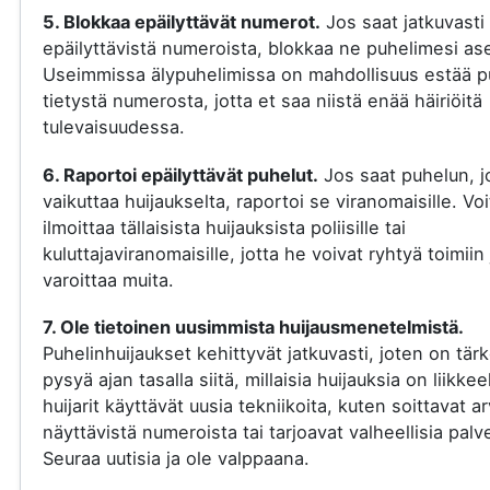
5. Blokkaa epäilyttävät numerot.
Jos saat jatkuvasti
epäilyttävistä numeroista, blokkaa ne puhelimesi ase
Useimmissa älypuhelimissa on mahdollisuus estää p
tietystä numerosta, jotta et saa niistä enää häiriöitä
tulevaisuudessa.
6. Raportoi epäilyttävät puhelut.
Jos saat puhelun, j
vaikuttaa huijaukselta, raportoi se viranomaisille. Voi
ilmoittaa tällaisista huijauksista poliisille tai
kuluttajaviranomaisille, jotta he voivat ryhtyä toimiin 
varoittaa muita.
7. Ole tietoinen uusimmista huijausmenetelmistä.
Puhelinhuijaukset kehittyvät jatkuvasti, joten on tär
pysyä ajan tasalla siitä, millaisia huijauksia on liikkee
huijarit käyttävät uusia tekniikoita, kuten soittavat a
näyttävistä numeroista tai tarjoavat valheellisia palve
Seuraa uutisia ja ole valppaana.