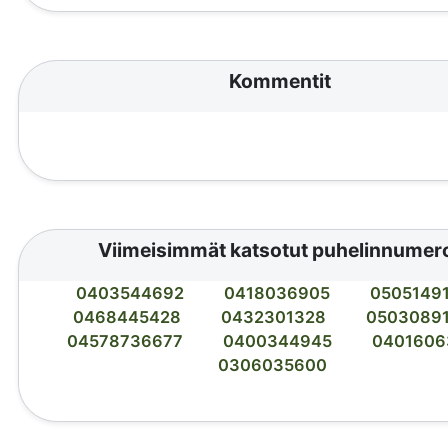
Kommentit
Viimeisimmät katsotut puhelinnumer
0403544692
0418036905
0505149
0468445428
0432301328
0503089
04578736677
0400344945
0401606
0306035600