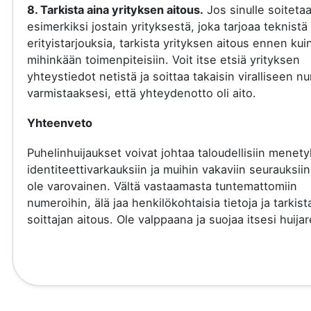
8. Tarkista aina yrityksen aitous.
Jos sinulle soiteta
esimerkiksi jostain yrityksestä, joka tarjoaa teknistä 
erityistarjouksia, tarkista yrityksen aitous ennen kui
mihinkään toimenpiteisiin. Voit itse etsiä yrityksen
yhteystiedot netistä ja soittaa takaisin viralliseen 
varmistaaksesi, että yhteydenotto oli aito.
Yhteenveto
Puhelinhuijaukset voivat johtaa taloudellisiin menety
identiteettivarkauksiin ja muihin vakaviin seurauksiin
ole varovainen. Vältä vastaamasta tuntemattomiin
numeroihin, älä jaa henkilökohtaisia tietoja ja tarkist
soittajan aitous. Ole valppaana ja suojaa itsesi huijare