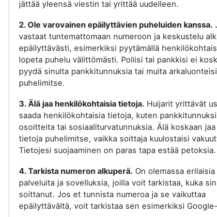
jättää yleensä viestin tai yrittää uudelleen.
2. Ole varovainen epäilyttävien puheluiden kanssa.
vastaat tuntemattomaan numeroon ja keskustelu al
epäilyttävästi, esimerkiksi pyytämällä henkilökohtaisi
lopeta puhelu välittömästi. Poliisi tai pankkisi ei kos
pyydä sinulta pankkitunnuksia tai muita arkaluonteisi
puhelimitse.
3. Älä jaa henkilökohtaisia tietoja.
Huijarit yrittävät u
saada henkilökohtaisia tietoja, kuten pankkitunnuksi
osoitteita tai sosiaaliturvatunnuksia. Älä koskaan jaa
tietoja puhelimitse, vaikka soittaja kuulostaisi vakuut
Tietojesi suojaaminen on paras tapa estää petoksia.
4. Tarkista numeron alkuperä.
On olemassa erilaisia
palveluita ja sovelluksia, joilla voit tarkistaa, kuka si
soittanut. Jos et tunnista numeroa ja se vaikuttaa
epäilyttävältä, voit tarkistaa sen esimerkiksi Google-