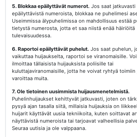
5. Blokkaa epäilyttävät numerot.
Jos saat jatkuvasti
epäilyttävistä numeroista, blokkaa ne puhelimesi ase
Useimmissa älypuhelimissa on mahdollisuus estää p
tietystä numerosta, jotta et saa niistä enää häiriöitä
tulevaisuudessa.
6. Raportoi epäilyttävät puhelut.
Jos saat puhelun, j
vaikuttaa huijaukselta, raportoi se viranomaisille. Voi
ilmoittaa tällaisista huijauksista poliisille tai
kuluttajaviranomaisille, jotta he voivat ryhtyä toimiin 
varoittaa muita.
7. Ole tietoinen uusimmista huijausmenetelmistä.
Puhelinhuijaukset kehittyvät jatkuvasti, joten on tär
pysyä ajan tasalla siitä, millaisia huijauksia on liikkee
huijarit käyttävät uusia tekniikoita, kuten soittavat a
näyttävistä numeroista tai tarjoavat valheellisia palve
Seuraa uutisia ja ole valppaana.