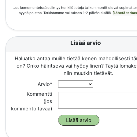
Jos komementeissä esiintyy henkilötietoja tai kommentit olevat sopimattom
pyydä poistoa. Tarkistamme valituksen 1-2 päivän sisällä.
[Lähetä tarka
Lisää arvio
Haluatko antaa muille tietää kenen mahdollisesti 
on? Onko häiritsevä vai hyödyllinen? Täytä lomake 
niin muutkin tietävät.
Arvio*
Kommentti
(jos
kommentoitavaa)