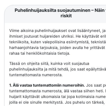
Puhelinhuijauksilta suojautuminen – Näin 
riskit
Viime aikoina puhelinhuijaukset ovat lisääntyneet, j
ihmiset joutuvat huijareiden uhriksi. He käyttävät eril
tekniikoita, kuten valepoliisina esiintymistä, teknistä
harhaanjohtavia tarjouksia, joiden avulla he yrittävä
rahaa tai henkilökohtaisia tietoja.
Tässä on ohjeita siitä, kuinka voit suojautua
puhelinhuijauksilta ja mitä tehdä, jos saat epäilyttäv
tuntemattomasta numerosta.
1. Älä vastaa tuntemattomiin numeroihin.
Jos saat p
tuntemattomasta numerosta, älä vastaa siihen heti.
huijarit käyttävät ulkomaisia tai jopa kotimaisia nume
joilla ei ole sinulle merkitystä. Jos puhelu on tärkeä, 