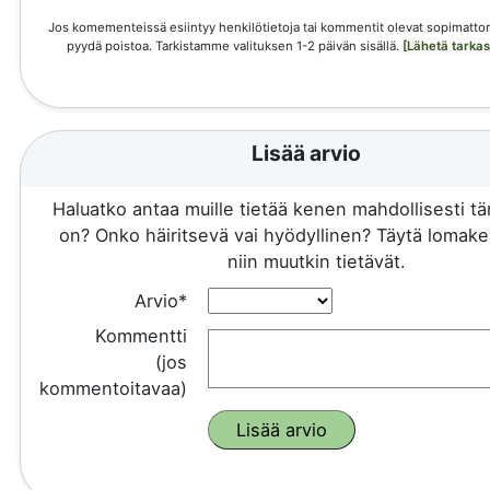
Jos komementeissä esiintyy henkilötietoja tai kommentit olevat sopimattom
pyydä poistoa. Tarkistamme valituksen 1-2 päivän sisällä.
[Lähetä tarka
Lisää arvio
Haluatko antaa muille tietää kenen mahdollisesti 
on? Onko häiritsevä vai hyödyllinen? Täytä lomake 
niin muutkin tietävät.
Arvio*
Kommentti
(jos
kommentoitavaa)