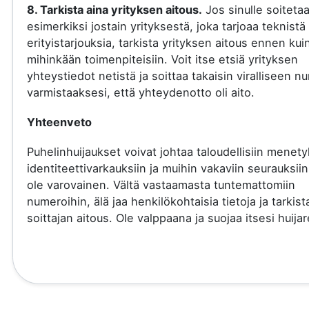
8. Tarkista aina yrityksen aitous.
Jos sinulle soiteta
esimerkiksi jostain yrityksestä, joka tarjoaa teknistä 
erityistarjouksia, tarkista yrityksen aitous ennen kui
mihinkään toimenpiteisiin. Voit itse etsiä yrityksen
yhteystiedot netistä ja soittaa takaisin viralliseen 
varmistaaksesi, että yhteydenotto oli aito.
Yhteenveto
Puhelinhuijaukset voivat johtaa taloudellisiin menety
identiteettivarkauksiin ja muihin vakaviin seurauksiin
ole varovainen. Vältä vastaamasta tuntemattomiin
numeroihin, älä jaa henkilökohtaisia tietoja ja tarkist
soittajan aitous. Ole valppaana ja suojaa itsesi huijare