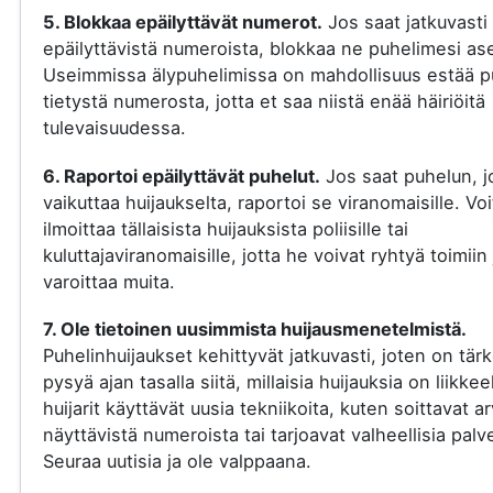
5. Blokkaa epäilyttävät numerot.
Jos saat jatkuvasti
epäilyttävistä numeroista, blokkaa ne puhelimesi ase
Useimmissa älypuhelimissa on mahdollisuus estää p
tietystä numerosta, jotta et saa niistä enää häiriöitä
tulevaisuudessa.
6. Raportoi epäilyttävät puhelut.
Jos saat puhelun, j
vaikuttaa huijaukselta, raportoi se viranomaisille. Voi
ilmoittaa tällaisista huijauksista poliisille tai
kuluttajaviranomaisille, jotta he voivat ryhtyä toimiin 
varoittaa muita.
7. Ole tietoinen uusimmista huijausmenetelmistä.
Puhelinhuijaukset kehittyvät jatkuvasti, joten on tär
pysyä ajan tasalla siitä, millaisia huijauksia on liikkee
huijarit käyttävät uusia tekniikoita, kuten soittavat a
näyttävistä numeroista tai tarjoavat valheellisia palve
Seuraa uutisia ja ole valppaana.