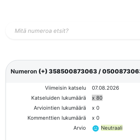
Numeron
(+) 358500873063
/
05008730
Viimeisin katselu
07.08.2026
Katseluiden lukumäärä
x 80
Arviointien lukumäärä
x 0
Kommenttien lukumäärä
x 0
Arvio
Neutraali