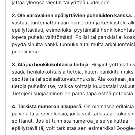
jättää yleensä viestin tai yrittää uudelleen.
2. Ole varovainen epäilyttävien puheluiden kanssa.
vastaat tuntemattomaan numeroon ja keskustelu al
epäilyttävästi, esimerkiksi pyytämällä henkilökohtaisi
lopeta puhelu välittömästi. Poliisi tai pankkisi ei kos
pyydä sinulta pankkitunnuksia tai muita arkaluonteisi
puhelimitse.
3. Älä jaa henkilökohtaisia tietoja.
Huijarit yrittävät u
saada henkilökohtaisia tietoja, kuten pankkitunnuksi
osoitteita tai sosiaaliturvatunnuksia. Älä koskaan jaa
tietoja puhelimitse, vaikka soittaja kuulostaisi vakuut
Tietojesi suojaaminen on paras tapa estää petoksia.
4. Tarkista numeron alkuperä.
On olemassa erilaisia
palveluita ja sovelluksia, joilla voit tarkistaa, kuka si
soittanut. Jos et tunnista numeroa ja se vaikuttaa
epäilyttävältä, voit tarkistaa sen esimerkiksi Google-