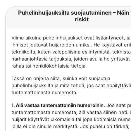
Puhelinhuijauksilta suojautuminen – Näin 
riskit
Viime aikoina puhelinhuijaukset ovat lisääntyneet, j
ihmiset joutuvat huijareiden uhriksi. He käyttävät eril
tekniikoita, kuten valepoliisina esiintymistä, teknistä
harhaanjohtavia tarjouksia, joiden avulla he yrittävä
rahaa tai henkilökohtaisia tietoja.
Tässä on ohjeita siitä, kuinka voit suojautua
puhelinhuijauksilta ja mitä tehdä, jos saat epäilyttäv
tuntemattomasta numerosta.
1. Älä vastaa tuntemattomiin numeroihin.
Jos saat p
tuntemattomasta numerosta, älä vastaa siihen heti.
huijarit käyttävät ulkomaisia tai jopa kotimaisia nume
joilla ei ole sinulle merkitystä. Jos puhelu on tärkeä, 