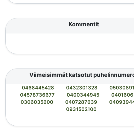
Kommentit
Viimeisimmät katsotut puhelinnumer
0468445428
0432301328
0503089
04578736677
0400344945
0401606
0306035600
0407287639
0409394
0931502100