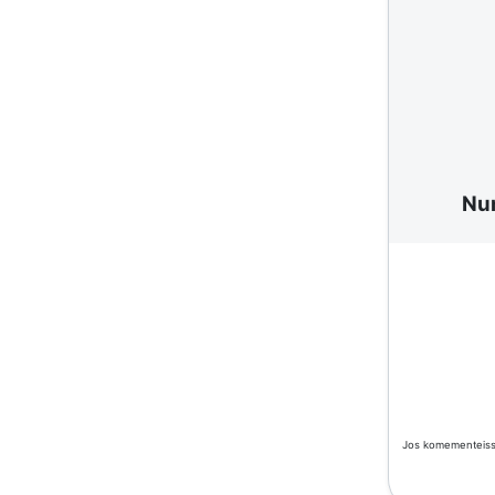
Nu
Jos komementeissä 