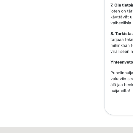
7. Ole tiet
joten on tär
käyttävät uu
valheellisia
8. Tarkista
tarjoaa tekn
mihinkään to
viralliseen
Yhteenveto
Puhelinhuija
vakaviin se
älä jaa henk
huijareilta!