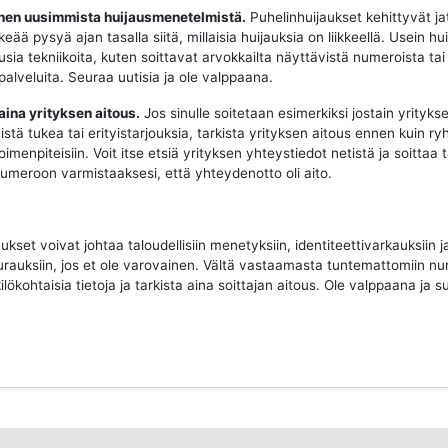
oinen uusimmista huijausmenetelmistä.
Puhelinhuijaukset kehittyvät ja
keää pysyä ajan tasalla siitä, millaisia huijauksia on liikkeellä. Usein hui
sia tekniikoita, kuten soittavat arvokkailta näyttävistä numeroista tai
 palveluita. Seuraa uutisia ja ole valppaana.
 aina yrityksen aitous.
Jos sinulle soitetaan esimerkiksi jostain yritykse
istä tukea tai erityistarjouksia, tarkista yrityksen aitous ennen kuin ry
imenpiteisiin. Voit itse etsiä yrityksen yhteystiedot netistä ja soittaa 
 numeroon varmistaaksesi, että yhteydenotto oli aito.
ukset voivat johtaa taloudellisiin menetyksiin, identiteettivarkauksiin j
urauksiin, jos et ole varovainen. Vältä vastaamasta tuntemattomiin nu
ilökohtaisia tietoja ja tarkista aina soittajan aitous. Ole valppaana ja su