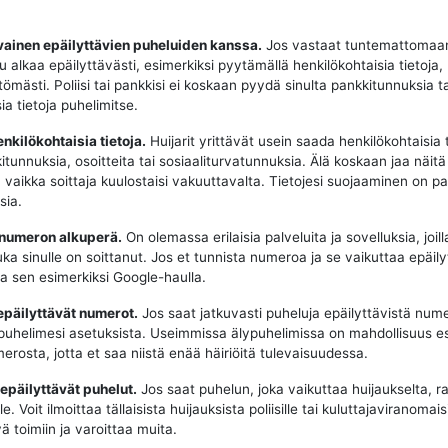
vainen epäilyttävien puheluiden kanssa.
Jos vastaat tuntemattomaa
u alkaa epäilyttävästi, esimerkiksi pyytämällä henkilökohtaisia tietoja,
tömästi. Poliisi tai pankkisi ei koskaan pyydä sinulta pankkitunnuksia t
ia tietoja puhelimitse.
enkilökohtaisia tietoja.
Huijarit yrittävät usein saada henkilökohtaisia t
tunnuksia, osoitteita tai sosiaaliturvatunnuksia. Älä koskaan jaa näitä 
, vaikka soittaja kuulostaisi vakuuttavalta. Tietojesi suojaaminen on p
sia.
 numeron alkuperä.
On olemassa erilaisia palveluita ja sovelluksia, joill
uka sinulle on soittanut. Jos et tunnista numeroa ja se vaikuttaa epäily
aa sen esimerkiksi Google-haulla.
epäilyttävät numerot.
Jos saat jatkuvasti puheluja epäilyttävistä nume
puhelimesi asetuksista. Useimmissa älypuhelimissa on mahdollisuus e
erosta, jotta et saa niistä enää häiriöitä tulevaisuudessa.
 epäilyttävät puhelut.
Jos saat puhelun, joka vaikuttaa huijaukselta, ra
e. Voit ilmoittaa tällaisista huijauksista poliisille tai kuluttajaviranomaisi
ä toimiin ja varoittaa muita.