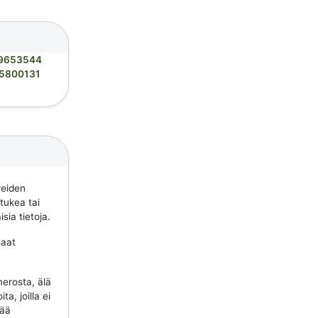
9653544
5800131
reiden
 tukea tai
sia tietoja.
saat
erosta, älä
a, joilla ei
tää