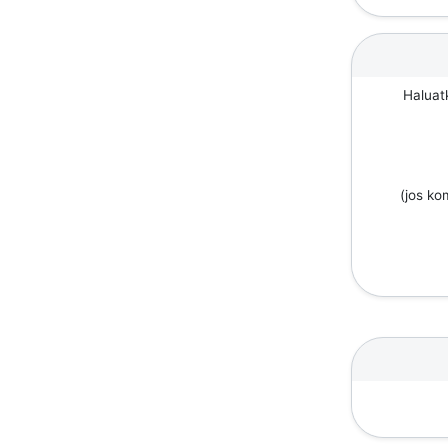
Haluat
(jos k