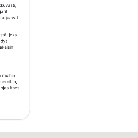
tkuvasti,
jarit
 tarjoavat
stä, joka
hdyt
takaisin
a muihin
meroihin,
ojaa itsesi