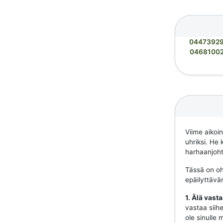
0447392
0468100
Viime aikoi
uhriksi. He 
harhaanjohta
Tässä on ohj
epäilyttävä
1. Älä vast
vastaa siihe
ole sinulle 