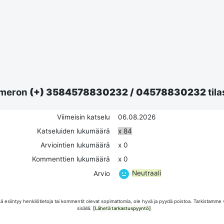
meron
(+) 3584578830232
/
04578830232
tila
Viimeisin katselu
06.08.2026
Katseluiden lukumäärä
x 84
Arviointien lukumäärä
x 0
Kommenttien lukumäärä
x 0
Neutraali
Arvio
esiintyy henkilötietoja tai kommentit olevat sopimattomia, ole hyvä ja pyydä poistoa. Tarkistamme 
sisällä.
[Lähetä tarkastuspyyntö]