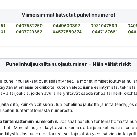
Viimeisimmät katsotut puhelinnumerot
951
0407582250
0449630397
0931047589
040
231
0407729352
04577550374
0447187681
046
Puhelinhuijauksilta suojautuminen – Näin vältät riskit
na puhelinhuijaukset ovat lisääntyneet, ja monet ihmiset joutuvat huija
käyttävät erilaisia tekniikoita, kuten valepoliisina esiintymistä, teknistä
via tarjouksia, joiden avulla he yrittävät saada rahaa tai henkilökohtai
eita siitä, kuinka voit suojautua puhelinhuijauksilta ja mitä tehdä, jos 
n soiton tuntemattomasta numerosta.
aa tuntemattomiin numeroihin.
Jos saat puhelun tuntemattomasta num
n heti. Monesti huijarit käyttävät ulkomaisia tai jopa kotimaisia numeroit
merkitystä. Jos puhelu on tärkeä, soittaja jättää yleensä viestin tai yrit