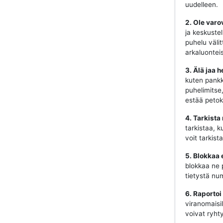
uudelleen.
2. Ole varo
ja keskustel
puhelu välit
arkaluonteis
3. Älä jaa h
kuten pankki
puhelimitse
estää petok
4. Tarkista
tarkistaa, k
voit tarkist
5. Blokkaa 
blokkaa ne 
tietystä num
6. Raportoi
viranomaisill
voivat ryhty