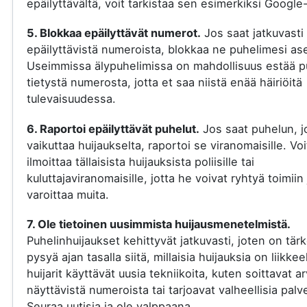
epäilyttävältä, voit tarkistaa sen esimerkiksi Google-
5. Blokkaa epäilyttävät numerot.
Jos saat jatkuvasti
epäilyttävistä numeroista, blokkaa ne puhelimesi ase
Useimmissa älypuhelimissa on mahdollisuus estää p
tietystä numerosta, jotta et saa niistä enää häiriöitä
tulevaisuudessa.
6. Raportoi epäilyttävät puhelut.
Jos saat puhelun, j
vaikuttaa huijaukselta, raportoi se viranomaisille. Voi
ilmoittaa tällaisista huijauksista poliisille tai
kuluttajaviranomaisille, jotta he voivat ryhtyä toimiin 
varoittaa muita.
7. Ole tietoinen uusimmista huijausmenetelmistä.
Puhelinhuijaukset kehittyvät jatkuvasti, joten on tär
pysyä ajan tasalla siitä, millaisia huijauksia on liikkee
huijarit käyttävät uusia tekniikoita, kuten soittavat a
näyttävistä numeroista tai tarjoavat valheellisia palve
Seuraa uutisia ja ole valppaana.