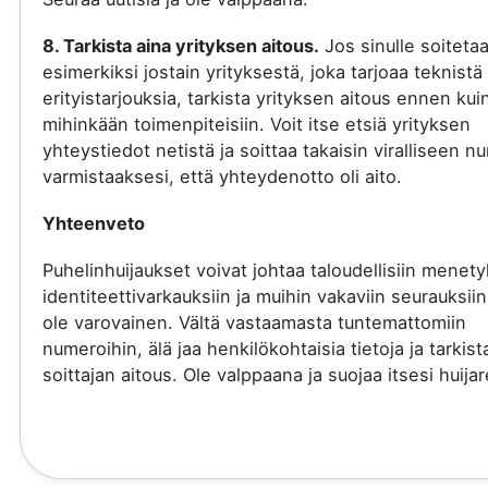
8. Tarkista aina yrityksen aitous.
Jos sinulle soiteta
esimerkiksi jostain yrityksestä, joka tarjoaa teknistä 
erityistarjouksia, tarkista yrityksen aitous ennen kui
mihinkään toimenpiteisiin. Voit itse etsiä yrityksen
yhteystiedot netistä ja soittaa takaisin viralliseen 
varmistaaksesi, että yhteydenotto oli aito.
Yhteenveto
Puhelinhuijaukset voivat johtaa taloudellisiin menety
identiteettivarkauksiin ja muihin vakaviin seurauksiin
ole varovainen. Vältä vastaamasta tuntemattomiin
numeroihin, älä jaa henkilökohtaisia tietoja ja tarkist
soittajan aitous. Ole valppaana ja suojaa itsesi huijare