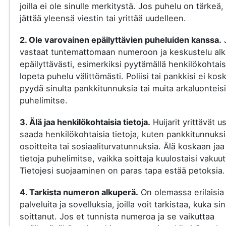
joilla ei ole sinulle merkitystä. Jos puhelu on tärkeä, 
jättää yleensä viestin tai yrittää uudelleen.
2. Ole varovainen epäilyttävien puheluiden kanssa.
vastaat tuntemattomaan numeroon ja keskustelu al
epäilyttävästi, esimerkiksi pyytämällä henkilökohtaisi
lopeta puhelu välittömästi. Poliisi tai pankkisi ei kos
pyydä sinulta pankkitunnuksia tai muita arkaluonteisi
puhelimitse.
3. Älä jaa henkilökohtaisia tietoja.
Huijarit yrittävät u
saada henkilökohtaisia tietoja, kuten pankkitunnuksi
osoitteita tai sosiaaliturvatunnuksia. Älä koskaan jaa
tietoja puhelimitse, vaikka soittaja kuulostaisi vakuut
Tietojesi suojaaminen on paras tapa estää petoksia.
4. Tarkista numeron alkuperä.
On olemassa erilaisia
palveluita ja sovelluksia, joilla voit tarkistaa, kuka si
soittanut. Jos et tunnista numeroa ja se vaikuttaa