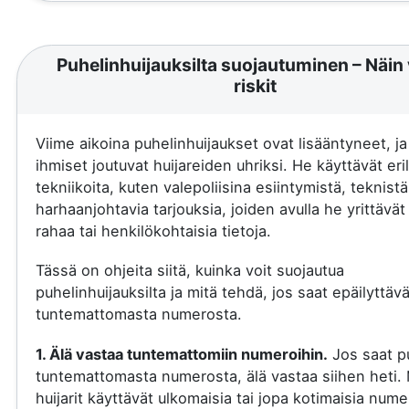
Puhelinhuijauksilta suojautuminen – Näin 
riskit
Viime aikoina puhelinhuijaukset ovat lisääntyneet, j
ihmiset joutuvat huijareiden uhriksi. He käyttävät eril
tekniikoita, kuten valepoliisina esiintymistä, teknistä
harhaanjohtavia tarjouksia, joiden avulla he yrittävä
rahaa tai henkilökohtaisia tietoja.
Tässä on ohjeita siitä, kuinka voit suojautua
puhelinhuijauksilta ja mitä tehdä, jos saat epäilyttäv
tuntemattomasta numerosta.
1. Älä vastaa tuntemattomiin numeroihin.
Jos saat p
tuntemattomasta numerosta, älä vastaa siihen heti.
huijarit käyttävät ulkomaisia tai jopa kotimaisia nume