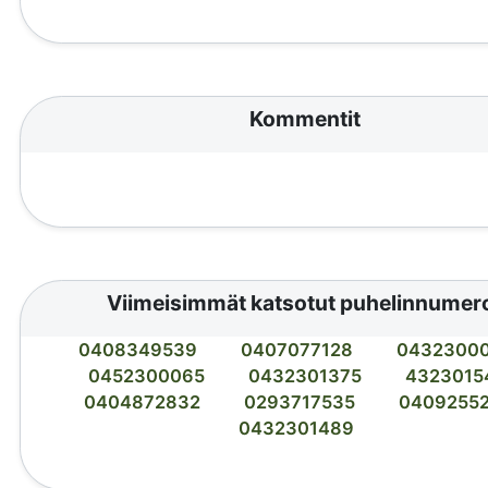
Kommentit
Viimeisimmät katsotut puhelinnumer
0408349539
0407077128
0432300
0452300065
0432301375
4323015
0404872832
0293717535
04092552
0432301489