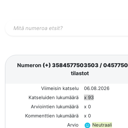
Numeron
(+) 3584577503503
/
0457750
tilastot
Viimeisin katselu
06.08.2026
Katseluiden lukumäärä
x 93
Arviointien lukumäärä
x 0
Kommenttien lukumäärä
x 0
Arvio
Neutraali