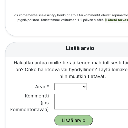
Jos komementeissä esiintyy henkilötietoja tai kommentit olevat sopimattom
pyydä poistoa. Tarkistamme valituksen 1-2 päivän sisällä.
[Lähetä tarka
Lisää arvio
Haluatko antaa muille tietää kenen mahdollisesti 
on? Onko häiritsevä vai hyödyllinen? Täytä lomake 
niin muutkin tietävät.
Arvio*
Kommentti
(jos
kommentoitavaa)