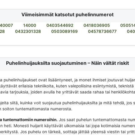
Viimeisimmät katsotut puhelinnumerot
40007
14000
0403544692
0418036905
05051
28
0432301328
0503089169
04578736677
040
Puhelinhuijauksilta suojautuminen – Näin vältät riskit
na puhelinhuijaukset ovat lisääntyneet, ja monet ihmiset joutuvat huija
käyttävät erilaisia tekniikoita, kuten valepoliisina esiintymistä, teknistä
via tarjouksia, joiden avulla he yrittävät saada rahaa tai henkilökohtai
eita siitä, kuinka voit suojautua puhelinhuijauksilta ja mitä tehdä, jos 
n soiton tuntemattomasta numerosta.
aa tuntemattomiin numeroihin.
Jos saat puhelun tuntemattomasta num
n heti. Monesti huijarit käyttävät ulkomaisia tai jopa kotimaisia numeroit
merkitystä. Jos puhelu on tärkeä, soittaja jättää yleensä viestin tai yrit