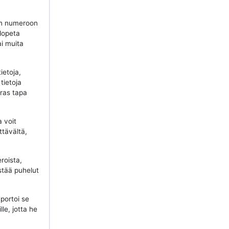
n numeroon
 lopeta
ai muita
ietoja,
tietoja
aras tapa
a voit
ttävältä,
roista,
stää puhelut
portoi se
lle, jotta he