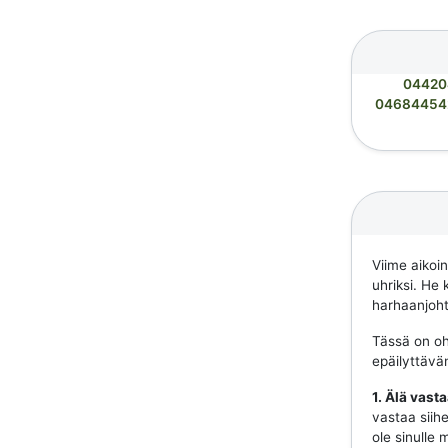
04420
04684454
Viime aikoi
uhriksi. He 
harhaanjohta
Tässä on ohj
epäilyttävä
1. Älä vast
vastaa siihe
ole sinulle 