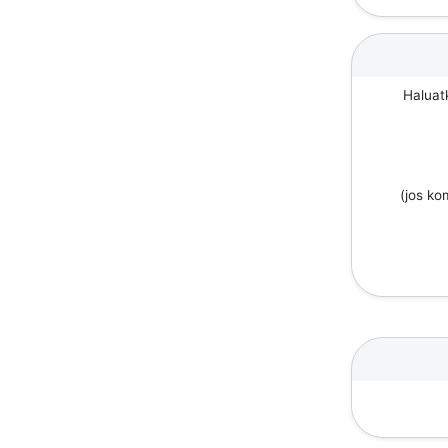
Haluat
(jos k