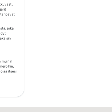
tkuvasti,
jarit
 tarjoavat
stä, joka
hdyt
takaisin
a muihin
meroihin,
ojaa itsesi