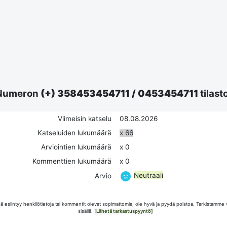
Numeron
(+) 358453454711
/
0453454711
tilast
Viimeisin katselu
08.08.2026
Katseluiden lukumäärä
x 66
Arviointien lukumäärä
x 0
Kommenttien lukumäärä
x 0
Neutraali
Arvio
esiintyy henkilötietoja tai kommentit olevat sopimattomia, ole hyvä ja pyydä poistoa. Tarkistamme 
sisällä.
[Lähetä tarkastuspyyntö]