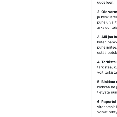
uudelleen.
2. Ole varo
ja keskustel
puhelu välit
arkaluonteis
3. Älä jaa h
kuten pankki
puhelimitse
estää petok
4. Tarkista
tarkistaa, k
voit tarkist
5. Blokkaa 
blokkaa ne 
tietystä num
6. Raportoi
viranomaisill
voivat ryhty