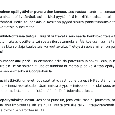
vainen epäilyttävien puheluiden kanssa.
Jos vastaat tuntemattomaa
u alkaa epäilyttävästi, esimerkiksi pyytämällä henkilökohtaisia tietoja,
tömästi. Poliisi tai pankkisi ei koskaan pyydä sinulta pankkitunnuksia t
ia tietoja puhelimitse.
enkilökohtaisia tietoja.
Huijarit yrittävät usein saada henkilökohtaisia t
tunnuksia, osoitteita tai sosiaaliturvatunnuksia. Älä koskaan jaa näitä 
, vaikka soittaja kuulostaisi vakuuttavalta. Tietojesi suojaaminen on p
sia.
 numeron alkuperä.
On olemassa erilaisia palveluita ja sovelluksia, joill
uka sinulle on soittanut. Jos et tunnista numeroa ja se vaikuttaa epäily
aa sen esimerkiksi Google-haulla.
epäilyttävät numerot.
Jos saat jatkuvasti puheluja epäilyttävistä nume
puhelimesi asetuksista. Useimmissa älypuhelimissa on mahdollisuus e
erosta, jotta et saa niistä enää häiriöitä tulevaisuudessa.
 epäilyttävät puhelut.
Jos saat puhelun, joka vaikuttaa huijaukselta, ra
e. Voit ilmoittaa tällaisista huijauksista poliisille tai kuluttajaviranomaisi
ä toimiin ja varoittaa muita.