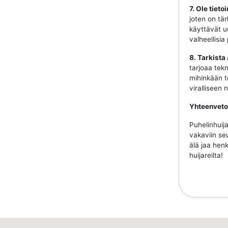
7. Ole tiet
joten on tär
käyttävät uu
valheellisia
8. Tarkista
tarjoaa tekn
mihinkään to
viralliseen
Yhteenveto
Puhelinhuija
vakaviin se
älä jaa henk
huijareilta!