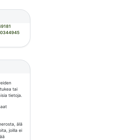
49181
0344945
reiden
 tukea tai
sia tietoja.
saat
erosta, älä
a, joilla ei
tää