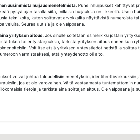
oinen uusimmista huijausmenetelmistä.
Puhelinhuijaukset kehittyvät ja
keää pysyä ajan tasalla siitä, millaisia huijauksia on liikkeellä. Usein hui
sia tekniikoita, kuten soittavat arvokkailta näyttävistä numeroista tai
 palveluita. Seuraa uutisia ja ole valppaana.
 aina yrityksen aitous.
Jos sinulle soitetaan esimerkiksi jostain yritykse
istä tukea tai erityistarjouksia, tarkista yrityksen aitous ennen kuin ry
imenpiteisiin. Voit itse etsiä yrityksen yhteystiedot netistä ja soittaa 
 numeroon varmistaaksesi, että yhteydenotto oli aito.
ukset voivat johtaa taloudellisiin menetyksiin, identiteettivarkauksiin j
urauksiin, jos et ole varovainen. Vältä vastaamasta tuntemattomiin nu
ilökohtaisia tietoja ja tarkista aina soittajan aitous. Ole valppaana ja su