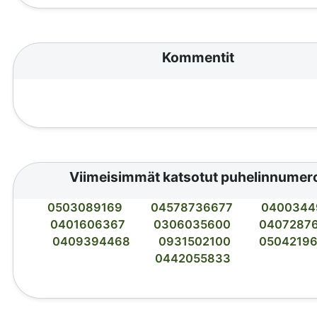
Kommentit
Viimeisimmät katsotut puhelinnumer
0503089169
04578736677
0400344
0401606367
0306035600
0407287
0409394468
0931502100
0504219
0442055833