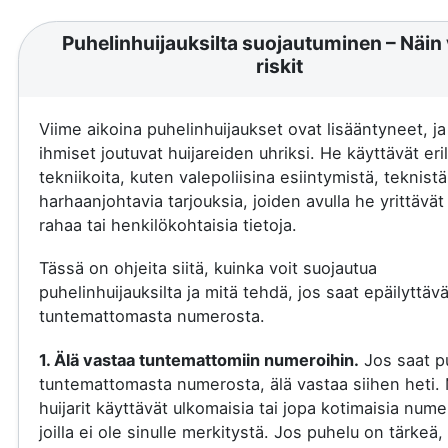
Puhelinhuijauksilta suojautuminen – Näin 
riskit
Viime aikoina puhelinhuijaukset ovat lisääntyneet, j
ihmiset joutuvat huijareiden uhriksi. He käyttävät eril
tekniikoita, kuten valepoliisina esiintymistä, teknistä
harhaanjohtavia tarjouksia, joiden avulla he yrittävä
rahaa tai henkilökohtaisia tietoja.
Tässä on ohjeita siitä, kuinka voit suojautua
puhelinhuijauksilta ja mitä tehdä, jos saat epäilyttäv
tuntemattomasta numerosta.
1. Älä vastaa tuntemattomiin numeroihin.
Jos saat p
tuntemattomasta numerosta, älä vastaa siihen heti.
huijarit käyttävät ulkomaisia tai jopa kotimaisia nume
joilla ei ole sinulle merkitystä. Jos puhelu on tärkeä, 