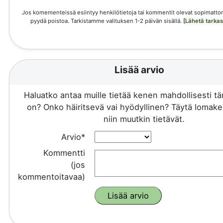
Jos komementeissä esiintyy henkilötietoja tai kommentit olevat sopimattom
pyydä poistoa. Tarkistamme valituksen 1-2 päivän sisällä.
[Lähetä tarka
Lisää arvio
Haluatko antaa muille tietää kenen mahdollisesti 
on? Onko häiritsevä vai hyödyllinen? Täytä lomake 
niin muutkin tietävät.
Arvio*
Kommentti
(jos
kommentoitavaa)