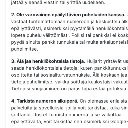
jättää yleensä viestin tai yrittää uudelleen.
2. Ole varovainen epäilyttävien puheluiden kanssa.
vastaat tuntemattomaan numeroon ja keskustelu al
epäilyttävästi, esimerkiksi pyytämällä henkilökohtaisi
lopeta puhelu välittömästi. Poliisi tai pankkisi ei kos
pyydä sinulta pankkitunnuksia tai muita arkaluonteisi
puhelimitse.
3. Älä jaa henkilökohtaisia tietoja.
Huijarit yrittävät u
saada henkilökohtaisia tietoja, kuten pankkitunnuksi
osoitteita tai sosiaaliturvatunnuksia. Älä koskaan jaa
tietoja puhelimitse, vaikka soittaja kuulostaisi vakuut
Tietojesi suojaaminen on paras tapa estää petoksia.
4. Tarkista numeron alkuperä.
On olemassa erilaisia
palveluita ja sovelluksia, joilla voit tarkistaa, kuka si
soittanut. Jos et tunnista numeroa ja se vaikuttaa
epäilyttävältä, voit tarkistaa sen esimerkiksi Google-