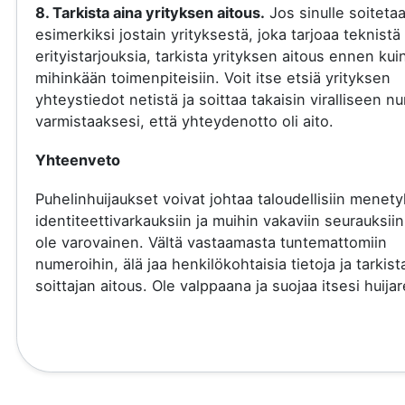
8. Tarkista aina yrityksen aitous.
Jos sinulle soiteta
esimerkiksi jostain yrityksestä, joka tarjoaa teknistä 
erityistarjouksia, tarkista yrityksen aitous ennen kui
mihinkään toimenpiteisiin. Voit itse etsiä yrityksen
yhteystiedot netistä ja soittaa takaisin viralliseen 
varmistaaksesi, että yhteydenotto oli aito.
Yhteenveto
Puhelinhuijaukset voivat johtaa taloudellisiin menety
identiteettivarkauksiin ja muihin vakaviin seurauksiin
ole varovainen. Vältä vastaamasta tuntemattomiin
numeroihin, älä jaa henkilökohtaisia tietoja ja tarkist
soittajan aitous. Ole valppaana ja suojaa itsesi huijare