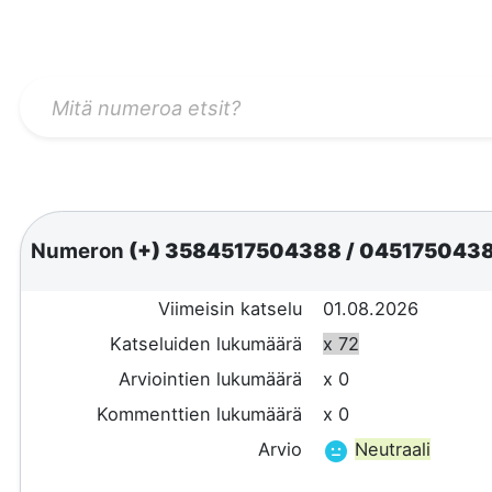
Numeron
(+) 3584517504388
/
045175043
Viimeisin katselu
01.08.2026
Katseluiden lukumäärä
x 72
Arviointien lukumäärä
x 0
Kommenttien lukumäärä
x 0
Arvio
Neutraali