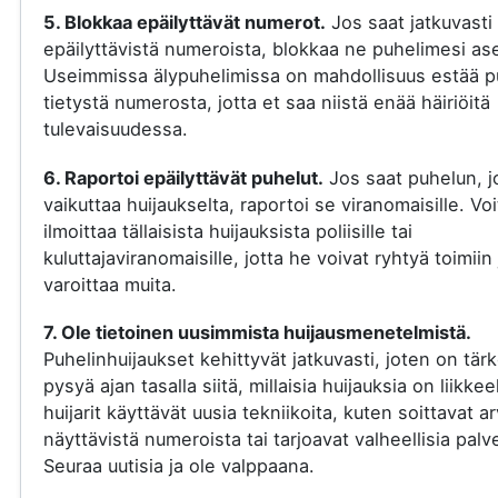
5. Blokkaa epäilyttävät numerot.
Jos saat jatkuvasti
epäilyttävistä numeroista, blokkaa ne puhelimesi ase
Useimmissa älypuhelimissa on mahdollisuus estää p
tietystä numerosta, jotta et saa niistä enää häiriöitä
tulevaisuudessa.
6. Raportoi epäilyttävät puhelut.
Jos saat puhelun, j
vaikuttaa huijaukselta, raportoi se viranomaisille. Voi
ilmoittaa tällaisista huijauksista poliisille tai
kuluttajaviranomaisille, jotta he voivat ryhtyä toimiin 
varoittaa muita.
7. Ole tietoinen uusimmista huijausmenetelmistä.
Puhelinhuijaukset kehittyvät jatkuvasti, joten on tär
pysyä ajan tasalla siitä, millaisia huijauksia on liikkee
huijarit käyttävät uusia tekniikoita, kuten soittavat a
näyttävistä numeroista tai tarjoavat valheellisia palve
Seuraa uutisia ja ole valppaana.