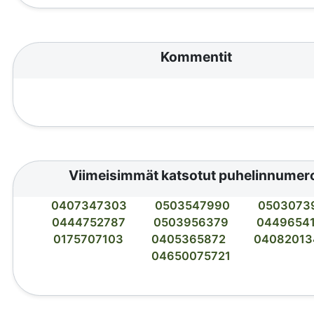
Kommentit
Viimeisimmät katsotut puhelinnumer
0407347303
0503547990
0503073
0444752787
0503956379
0449654
0175707103
0405365872
04082013
04650075721