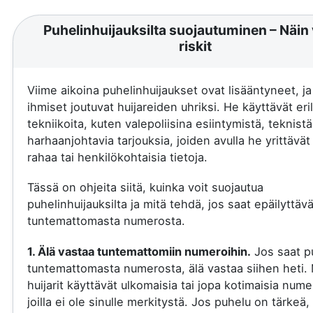
Puhelinhuijauksilta suojautuminen – Näin 
riskit
Viime aikoina puhelinhuijaukset ovat lisääntyneet, j
ihmiset joutuvat huijareiden uhriksi. He käyttävät eril
tekniikoita, kuten valepoliisina esiintymistä, teknistä
harhaanjohtavia tarjouksia, joiden avulla he yrittävä
rahaa tai henkilökohtaisia tietoja.
Tässä on ohjeita siitä, kuinka voit suojautua
puhelinhuijauksilta ja mitä tehdä, jos saat epäilyttäv
tuntemattomasta numerosta.
1. Älä vastaa tuntemattomiin numeroihin.
Jos saat p
tuntemattomasta numerosta, älä vastaa siihen heti.
huijarit käyttävät ulkomaisia tai jopa kotimaisia nume
joilla ei ole sinulle merkitystä. Jos puhelu on tärkeä, 