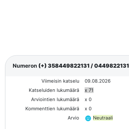
Numeron
(+) 358449822131
/
044982213
Viimeisin katselu
09.08.2026
Katseluiden lukumäärä
x 71
Arviointien lukumäärä
x 0
Kommenttien lukumäärä
x 0
Arvio
Neutraali