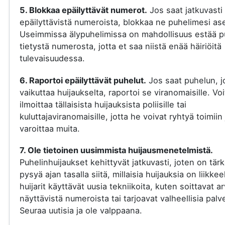
5. Blokkaa epäilyttävät numerot.
Jos saat jatkuvasti
epäilyttävistä numeroista, blokkaa ne puhelimesi ase
Useimmissa älypuhelimissa on mahdollisuus estää p
tietystä numerosta, jotta et saa niistä enää häiriöitä
tulevaisuudessa.
6. Raportoi epäilyttävät puhelut.
Jos saat puhelun, j
vaikuttaa huijaukselta, raportoi se viranomaisille. Voi
ilmoittaa tällaisista huijauksista poliisille tai
kuluttajaviranomaisille, jotta he voivat ryhtyä toimiin 
varoittaa muita.
7. Ole tietoinen uusimmista huijausmenetelmistä.
Puhelinhuijaukset kehittyvät jatkuvasti, joten on tär
pysyä ajan tasalla siitä, millaisia huijauksia on liikkee
huijarit käyttävät uusia tekniikoita, kuten soittavat a
näyttävistä numeroista tai tarjoavat valheellisia palve
Seuraa uutisia ja ole valppaana.