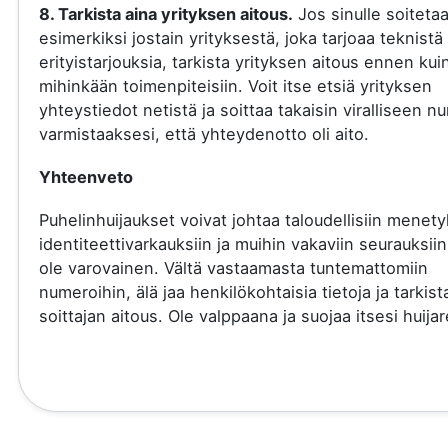
8. Tarkista aina yrityksen aitous.
Jos sinulle soiteta
esimerkiksi jostain yrityksestä, joka tarjoaa teknistä 
erityistarjouksia, tarkista yrityksen aitous ennen kui
mihinkään toimenpiteisiin. Voit itse etsiä yrityksen
yhteystiedot netistä ja soittaa takaisin viralliseen 
varmistaaksesi, että yhteydenotto oli aito.
Yhteenveto
Puhelinhuijaukset voivat johtaa taloudellisiin menety
identiteettivarkauksiin ja muihin vakaviin seurauksiin
ole varovainen. Vältä vastaamasta tuntemattomiin
numeroihin, älä jaa henkilökohtaisia tietoja ja tarkist
soittajan aitous. Ole valppaana ja suojaa itsesi huijare