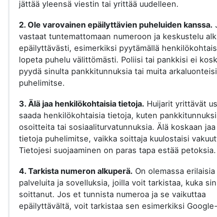
jättää yleensä viestin tai yrittää uudelleen.
2. Ole varovainen epäilyttävien puheluiden kanssa.
vastaat tuntemattomaan numeroon ja keskustelu al
epäilyttävästi, esimerkiksi pyytämällä henkilökohtaisi
lopeta puhelu välittömästi. Poliisi tai pankkisi ei kos
pyydä sinulta pankkitunnuksia tai muita arkaluonteisi
puhelimitse.
3. Älä jaa henkilökohtaisia tietoja.
Huijarit yrittävät u
saada henkilökohtaisia tietoja, kuten pankkitunnuksi
osoitteita tai sosiaaliturvatunnuksia. Älä koskaan jaa
tietoja puhelimitse, vaikka soittaja kuulostaisi vakuut
Tietojesi suojaaminen on paras tapa estää petoksia.
4. Tarkista numeron alkuperä.
On olemassa erilaisia
palveluita ja sovelluksia, joilla voit tarkistaa, kuka si
soittanut. Jos et tunnista numeroa ja se vaikuttaa
epäilyttävältä, voit tarkistaa sen esimerkiksi Google-