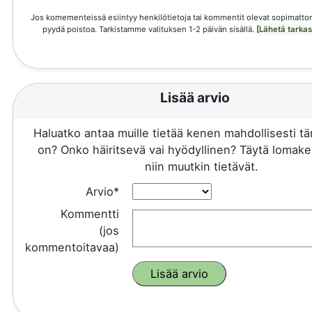
Jos komementeissä esiintyy henkilötietoja tai kommentit olevat sopimattom
pyydä poistoa. Tarkistamme valituksen 1-2 päivän sisällä.
[Lähetä tarka
Lisää arvio
Haluatko antaa muille tietää kenen mahdollisesti 
on? Onko häiritsevä vai hyödyllinen? Täytä lomake 
niin muutkin tietävät.
Arvio*
Kommentti
(jos
kommentoitavaa)