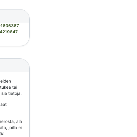
01606367
4219647
reiden
 tukea tai
sia tietoja.
saat
erosta, älä
a, joilla ei
tää