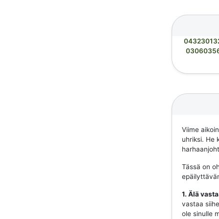
04323013
0306035
Viime aikoi
uhriksi. He 
harhaanjohta
Tässä on ohj
epäilyttävä
1. Älä vast
vastaa siihe
ole sinulle 