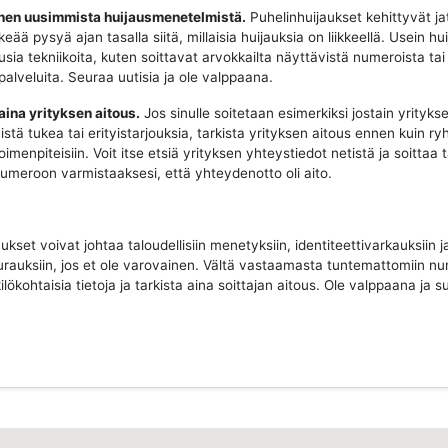
oinen uusimmista huijausmenetelmistä.
Puhelinhuijaukset kehittyvät ja
keää pysyä ajan tasalla siitä, millaisia huijauksia on liikkeellä. Usein hui
sia tekniikoita, kuten soittavat arvokkailta näyttävistä numeroista tai
 palveluita. Seuraa uutisia ja ole valppaana.
 aina yrityksen aitous.
Jos sinulle soitetaan esimerkiksi jostain yritykse
istä tukea tai erityistarjouksia, tarkista yrityksen aitous ennen kuin ry
imenpiteisiin. Voit itse etsiä yrityksen yhteystiedot netistä ja soittaa 
 numeroon varmistaaksesi, että yhteydenotto oli aito.
ukset voivat johtaa taloudellisiin menetyksiin, identiteettivarkauksiin j
urauksiin, jos et ole varovainen. Vältä vastaamasta tuntemattomiin nu
ilökohtaisia tietoja ja tarkista aina soittajan aitous. Ole valppaana ja su