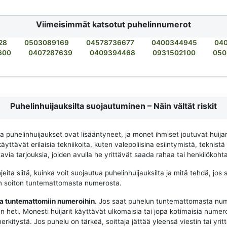
Viimeisimmät katsotut puhelinnumerot
28
0503089169
04578736677
0400344945
04
600
0407287639
0409394468
0931502100
050
Puhelinhuijauksilta suojautuminen – Näin vältät riskit
na puhelinhuijaukset ovat lisääntyneet, ja monet ihmiset joutuvat huija
käyttävät erilaisia tekniikoita, kuten valepoliisina esiintymistä, teknistä
via tarjouksia, joiden avulla he yrittävät saada rahaa tai henkilökohtai
eita siitä, kuinka voit suojautua puhelinhuijauksilta ja mitä tehdä, jos 
n soiton tuntemattomasta numerosta.
aa tuntemattomiin numeroihin.
Jos saat puhelun tuntemattomasta num
n heti. Monesti huijarit käyttävät ulkomaisia tai jopa kotimaisia numeroit
merkitystä. Jos puhelu on tärkeä, soittaja jättää yleensä viestin tai yrit