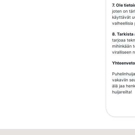
7. Ole tiet
joten on tär
käyttävät uu
valheellisia
8. Tarkista
tarjoaa tekn
mihinkään to
viralliseen
Yhteenveto
Puhelinhuija
vakaviin se
älä jaa henk
huijareilta!