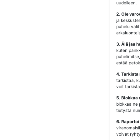
uudelleen.
2. Ole varo
ja keskustel
puhelu välit
arkaluonteis
3. Älä jaa h
kuten pankki
puhelimitse
estää petok
4. Tarkista
tarkistaa, k
voit tarkist
5. Blokkaa 
blokkaa ne 
tietystä num
6. Raportoi
viranomaisill
voivat ryhty