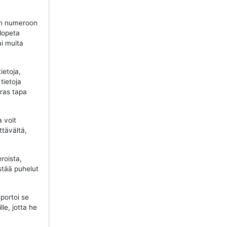
n numeroon
 lopeta
ai muita
ietoja,
tietoja
aras tapa
a voit
ttävältä,
roista,
stää puhelut
portoi se
lle, jotta he