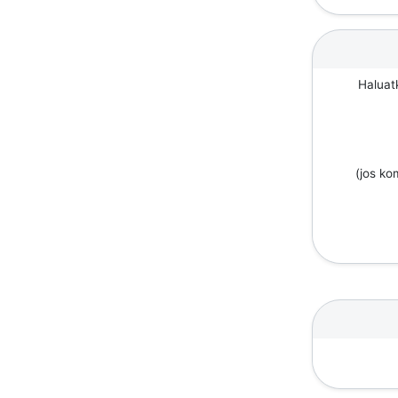
Haluat
(jos k