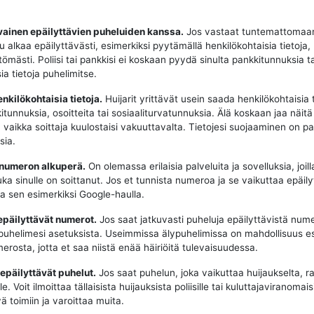
vainen epäilyttävien puheluiden kanssa.
Jos vastaat tuntemattomaa
u alkaa epäilyttävästi, esimerkiksi pyytämällä henkilökohtaisia tietoja,
tömästi. Poliisi tai pankkisi ei koskaan pyydä sinulta pankkitunnuksia t
ia tietoja puhelimitse.
enkilökohtaisia tietoja.
Huijarit yrittävät usein saada henkilökohtaisia t
tunnuksia, osoitteita tai sosiaaliturvatunnuksia. Älä koskaan jaa näitä 
, vaikka soittaja kuulostaisi vakuuttavalta. Tietojesi suojaaminen on p
sia.
 numeron alkuperä.
On olemassa erilaisia palveluita ja sovelluksia, joill
uka sinulle on soittanut. Jos et tunnista numeroa ja se vaikuttaa epäily
aa sen esimerkiksi Google-haulla.
epäilyttävät numerot.
Jos saat jatkuvasti puheluja epäilyttävistä nume
puhelimesi asetuksista. Useimmissa älypuhelimissa on mahdollisuus e
erosta, jotta et saa niistä enää häiriöitä tulevaisuudessa.
 epäilyttävät puhelut.
Jos saat puhelun, joka vaikuttaa huijaukselta, ra
e. Voit ilmoittaa tällaisista huijauksista poliisille tai kuluttajaviranomaisi
ä toimiin ja varoittaa muita.