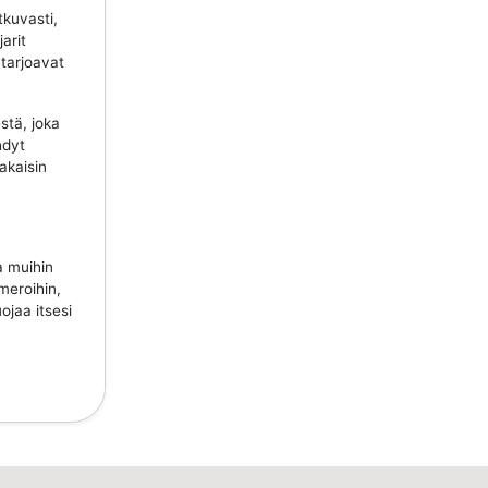
tkuvasti,
jarit
 tarjoavat
stä, joka
hdyt
takaisin
a muihin
meroihin,
ojaa itsesi