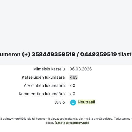
umeron
(+) 358449359519
/
0449359519
tilast
Viimeisin katselu
06.08.2026
Katseluiden lukumäärä
x 65
Arviointien lukumäärä
x 0
Kommenttien lukumäärä
x 0
Neutraali
Arvio
esiintyy henkilötietoja tai kommentit olevat sopimattomia, ole hyvä ja pyydä poistoa. Tarkistamme 
sisällä.
[Lähetä tarkastuspyyntö]