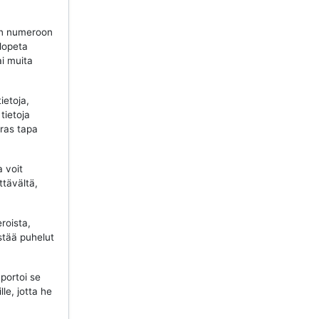
n numeroon
 lopeta
ai muita
ietoja,
tietoja
aras tapa
a voit
ttävältä,
roista,
stää puhelut
portoi se
lle, jotta he