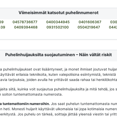
Viimeisimmät katsotut puhelinnumerot
69
04578736677
0400344945
0401606367
03
639
0409394468
0931502100
0504219647
044
Puhelinhuijauksilta suojautuminen – Näin vältät riskit
na puhelinhuijaukset ovat lisääntyneet, ja monet ihmiset joutuvat huija
käyttävät erilaisia tekniikoita, kuten valepoliisina esiintymistä, teknistä
via tarjouksia, joiden avulla he yrittävät saada rahaa tai henkilökohtai
eita siitä, kuinka voit suojautua puhelinhuijauksilta ja mitä tehdä, jos 
n soiton tuntemattomasta numerosta.
aa tuntemattomiin numeroihin.
Jos saat puhelun tuntemattomasta num
n heti. Monesti huijarit käyttävät ulkomaisia tai jopa kotimaisia numeroit
merkitystä. Jos puhelu on tärkeä, soittaja jättää yleensä viestin tai yrit