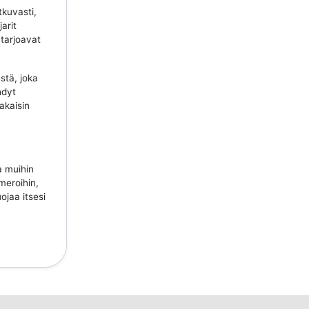
tkuvasti,
jarit
 tarjoavat
stä, joka
hdyt
takaisin
a muihin
meroihin,
ojaa itsesi