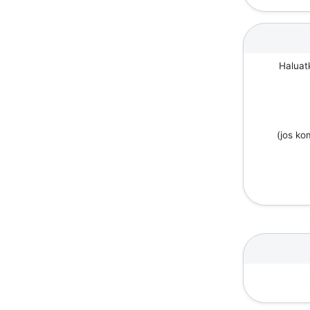
Haluat
(jos k