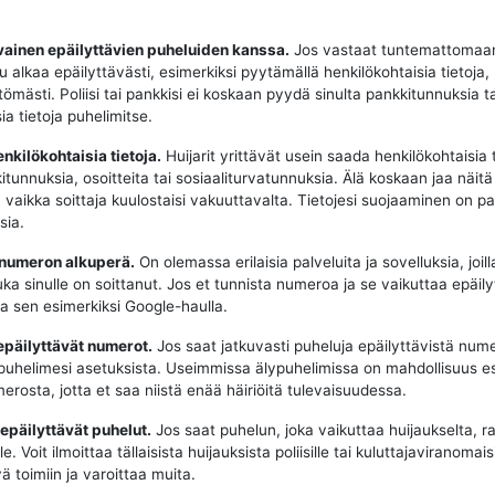
vainen epäilyttävien puheluiden kanssa.
Jos vastaat tuntemattomaa
u alkaa epäilyttävästi, esimerkiksi pyytämällä henkilökohtaisia tietoja,
tömästi. Poliisi tai pankkisi ei koskaan pyydä sinulta pankkitunnuksia t
ia tietoja puhelimitse.
enkilökohtaisia tietoja.
Huijarit yrittävät usein saada henkilökohtaisia t
tunnuksia, osoitteita tai sosiaaliturvatunnuksia. Älä koskaan jaa näitä 
, vaikka soittaja kuulostaisi vakuuttavalta. Tietojesi suojaaminen on p
sia.
 numeron alkuperä.
On olemassa erilaisia palveluita ja sovelluksia, joill
uka sinulle on soittanut. Jos et tunnista numeroa ja se vaikuttaa epäily
aa sen esimerkiksi Google-haulla.
epäilyttävät numerot.
Jos saat jatkuvasti puheluja epäilyttävistä nume
puhelimesi asetuksista. Useimmissa älypuhelimissa on mahdollisuus e
erosta, jotta et saa niistä enää häiriöitä tulevaisuudessa.
 epäilyttävät puhelut.
Jos saat puhelun, joka vaikuttaa huijaukselta, ra
e. Voit ilmoittaa tällaisista huijauksista poliisille tai kuluttajaviranomaisi
ä toimiin ja varoittaa muita.