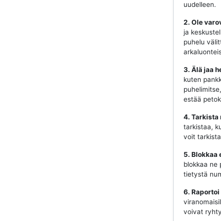
uudelleen.
2. Ole varo
ja keskustel
puhelu välit
arkaluonteis
3. Älä jaa h
kuten pankki
puhelimitse
estää petok
4. Tarkista
tarkistaa, k
voit tarkist
5. Blokkaa 
blokkaa ne 
tietystä num
6. Raportoi
viranomaisill
voivat ryhty