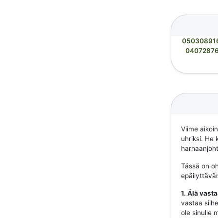
05030891
0407287
Viime aikoi
uhriksi. He 
harhaanjohta
Tässä on ohj
epäilyttävä
1. Älä vast
vastaa siihe
ole sinulle 