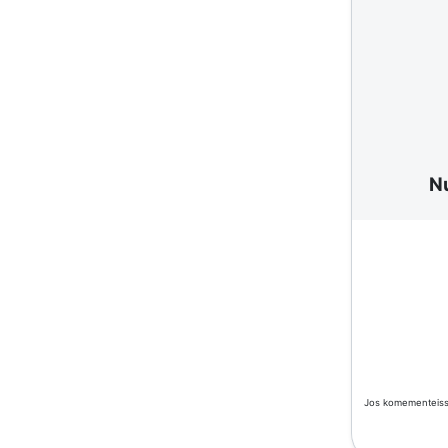
N
Jos komementeissä 