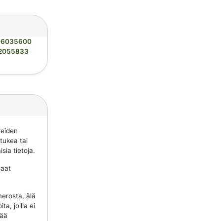
06035600
2055833
reiden
 tukea tai
sia tietoja.
saat
erosta, älä
a, joilla ei
tää