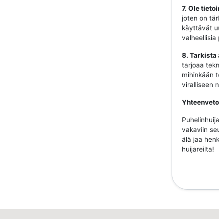
7. Ole tiet
joten on tär
käyttävät uu
valheellisia
8. Tarkista
tarjoaa tekn
mihinkään to
viralliseen
Yhteenveto
Puhelinhuija
vakaviin se
älä jaa henk
huijareilta!