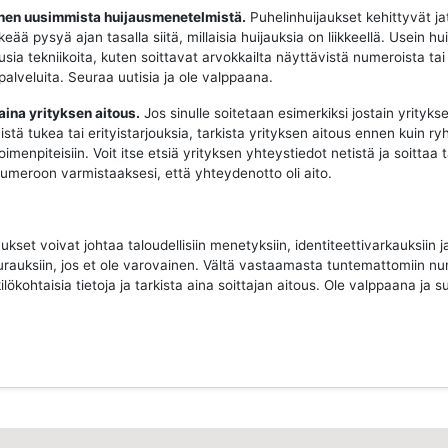
oinen uusimmista huijausmenetelmistä.
Puhelinhuijaukset kehittyvät ja
keää pysyä ajan tasalla siitä, millaisia huijauksia on liikkeellä. Usein hui
sia tekniikoita, kuten soittavat arvokkailta näyttävistä numeroista tai
 palveluita. Seuraa uutisia ja ole valppaana.
 aina yrityksen aitous.
Jos sinulle soitetaan esimerkiksi jostain yritykse
istä tukea tai erityistarjouksia, tarkista yrityksen aitous ennen kuin ry
imenpiteisiin. Voit itse etsiä yrityksen yhteystiedot netistä ja soittaa 
 numeroon varmistaaksesi, että yhteydenotto oli aito.
ukset voivat johtaa taloudellisiin menetyksiin, identiteettivarkauksiin j
urauksiin, jos et ole varovainen. Vältä vastaamasta tuntemattomiin nu
ilökohtaisia tietoja ja tarkista aina soittajan aitous. Ole valppaana ja su