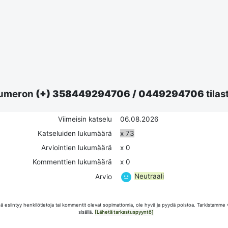
umeron
(+) 358449294706
/
0449294706
tilas
Viimeisin katselu
06.08.2026
Katseluiden lukumäärä
x 73
Arviointien lukumäärä
x 0
Kommenttien lukumäärä
x 0
Neutraali
Arvio
esiintyy henkilötietoja tai kommentit olevat sopimattomia, ole hyvä ja pyydä poistoa. Tarkistamme 
sisällä.
[Lähetä tarkastuspyyntö]