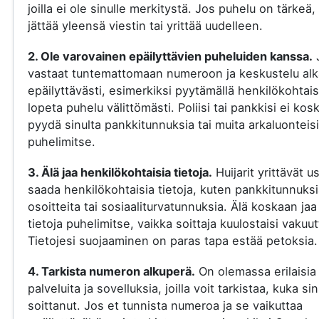
joilla ei ole sinulle merkitystä. Jos puhelu on tärkeä, 
jättää yleensä viestin tai yrittää uudelleen.
2. Ole varovainen epäilyttävien puheluiden kanssa.
vastaat tuntemattomaan numeroon ja keskustelu al
epäilyttävästi, esimerkiksi pyytämällä henkilökohtaisi
lopeta puhelu välittömästi. Poliisi tai pankkisi ei kos
pyydä sinulta pankkitunnuksia tai muita arkaluonteisi
puhelimitse.
3. Älä jaa henkilökohtaisia tietoja.
Huijarit yrittävät u
saada henkilökohtaisia tietoja, kuten pankkitunnuksi
osoitteita tai sosiaaliturvatunnuksia. Älä koskaan jaa
tietoja puhelimitse, vaikka soittaja kuulostaisi vakuut
Tietojesi suojaaminen on paras tapa estää petoksia.
4. Tarkista numeron alkuperä.
On olemassa erilaisia
palveluita ja sovelluksia, joilla voit tarkistaa, kuka si
soittanut. Jos et tunnista numeroa ja se vaikuttaa