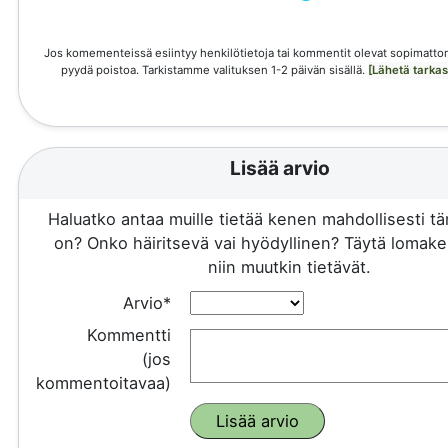
Jos komementeissä esiintyy henkilötietoja tai kommentit olevat sopimattom
pyydä poistoa. Tarkistamme valituksen 1-2 päivän sisällä.
[Lähetä tarka
Lisää arvio
Haluatko antaa muille tietää kenen mahdollisesti 
on? Onko häiritsevä vai hyödyllinen? Täytä lomake 
niin muutkin tietävät.
Arvio*
Kommentti
(jos
kommentoitavaa)