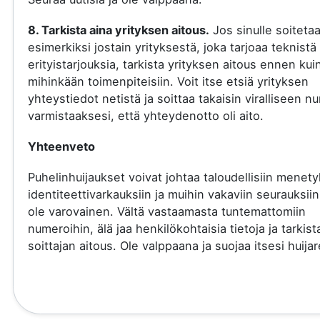
8. Tarkista aina yrityksen aitous.
Jos sinulle soiteta
esimerkiksi jostain yrityksestä, joka tarjoaa teknistä 
erityistarjouksia, tarkista yrityksen aitous ennen kui
mihinkään toimenpiteisiin. Voit itse etsiä yrityksen
yhteystiedot netistä ja soittaa takaisin viralliseen 
varmistaaksesi, että yhteydenotto oli aito.
Yhteenveto
Puhelinhuijaukset voivat johtaa taloudellisiin menety
identiteettivarkauksiin ja muihin vakaviin seurauksiin
ole varovainen. Vältä vastaamasta tuntemattomiin
numeroihin, älä jaa henkilökohtaisia tietoja ja tarkist
soittajan aitous. Ole valppaana ja suojaa itsesi huijare