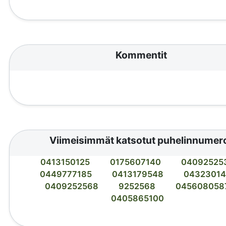
Kommentit
Viimeisimmät katsotut puhelinnumer
0413150125
0175607140
04092525
0449777185
0413179548
04323014
0409252568
9252568
045608058
0405865100