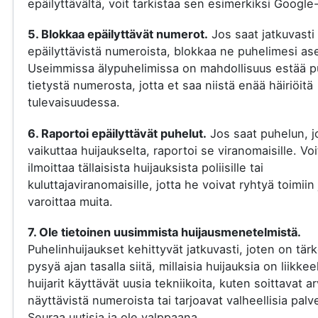
epäilyttävältä, voit tarkistaa sen esimerkiksi Google-
5. Blokkaa epäilyttävät numerot.
Jos saat jatkuvasti
epäilyttävistä numeroista, blokkaa ne puhelimesi ase
Useimmissa älypuhelimissa on mahdollisuus estää p
tietystä numerosta, jotta et saa niistä enää häiriöitä
tulevaisuudessa.
6. Raportoi epäilyttävät puhelut.
Jos saat puhelun, j
vaikuttaa huijaukselta, raportoi se viranomaisille. Voi
ilmoittaa tällaisista huijauksista poliisille tai
kuluttajaviranomaisille, jotta he voivat ryhtyä toimiin 
varoittaa muita.
7. Ole tietoinen uusimmista huijausmenetelmistä.
Puhelinhuijaukset kehittyvät jatkuvasti, joten on tär
pysyä ajan tasalla siitä, millaisia huijauksia on liikkee
huijarit käyttävät uusia tekniikoita, kuten soittavat a
näyttävistä numeroista tai tarjoavat valheellisia palve
Seuraa uutisia ja ole valppaana.