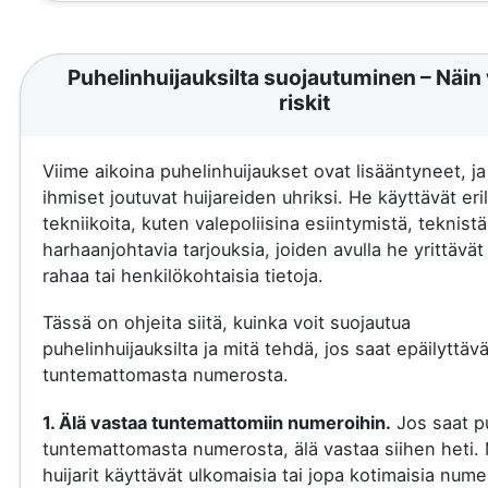
Puhelinhuijauksilta suojautuminen – Näin 
riskit
Viime aikoina puhelinhuijaukset ovat lisääntyneet, j
ihmiset joutuvat huijareiden uhriksi. He käyttävät eril
tekniikoita, kuten valepoliisina esiintymistä, teknistä
harhaanjohtavia tarjouksia, joiden avulla he yrittävä
rahaa tai henkilökohtaisia tietoja.
Tässä on ohjeita siitä, kuinka voit suojautua
puhelinhuijauksilta ja mitä tehdä, jos saat epäilyttäv
tuntemattomasta numerosta.
1. Älä vastaa tuntemattomiin numeroihin.
Jos saat p
tuntemattomasta numerosta, älä vastaa siihen heti.
huijarit käyttävät ulkomaisia tai jopa kotimaisia nume