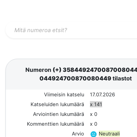
Numeron
(+) 358449247008700804
044924700870080449
tilastot
Viimeisin katselu
17.07.2026
Katseluiden lukumäärä
x 141
Arviointien lukumäärä
x 0
Kommenttien lukumäärä
x 0
Arvio
Neutraali