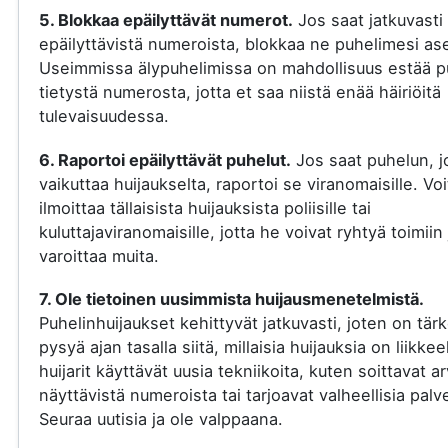
5. Blokkaa epäilyttävät numerot.
Jos saat jatkuvasti
epäilyttävistä numeroista, blokkaa ne puhelimesi ase
Useimmissa älypuhelimissa on mahdollisuus estää p
tietystä numerosta, jotta et saa niistä enää häiriöitä
tulevaisuudessa.
6. Raportoi epäilyttävät puhelut.
Jos saat puhelun, j
vaikuttaa huijaukselta, raportoi se viranomaisille. Voi
ilmoittaa tällaisista huijauksista poliisille tai
kuluttajaviranomaisille, jotta he voivat ryhtyä toimiin 
varoittaa muita.
7. Ole tietoinen uusimmista huijausmenetelmistä.
Puhelinhuijaukset kehittyvät jatkuvasti, joten on tär
pysyä ajan tasalla siitä, millaisia huijauksia on liikkee
huijarit käyttävät uusia tekniikoita, kuten soittavat a
näyttävistä numeroista tai tarjoavat valheellisia palve
Seuraa uutisia ja ole valppaana.