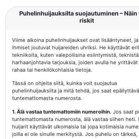
Puhelinhuijauksilta suojautuminen – Näin 
riskit
Viime aikoina puhelinhuijaukset ovat lisääntyneet, j
ihmiset joutuvat huijareiden uhriksi. He käyttävät eril
tekniikoita, kuten valepoliisina esiintymistä, teknistä
harhaanjohtavia tarjouksia, joiden avulla he yrittävä
rahaa tai henkilökohtaisia tietoja.
Tässä on ohjeita siitä, kuinka voit suojautua
puhelinhuijauksilta ja mitä tehdä, jos saat epäilyttäv
tuntemattomasta numerosta.
1. Älä vastaa tuntemattomiin numeroihin.
Jos saat p
tuntemattomasta numerosta, älä vastaa siihen heti.
huijarit käyttävät ulkomaisia tai jopa kotimaisia nume
joilla ei ole sinulle merkitystä. Jos puhelu on tärkeä, 