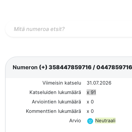
Numeron
(+) 358447859716
/
044785971
Viimeisin katselu
31.07.2026
Katseluiden lukumäärä
x 91
Arviointien lukumäärä
x 0
Kommenttien lukumäärä
x 0
Arvio
Neutraali