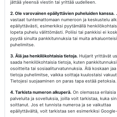
jättää yleensä viestin tai yrittää uudelleen.
2. Ole varovainen epäilyttävien puheluiden kanssa.
vastaat tuntemattomaan numeroon ja keskustelu al
epäilyttävästi, esimerkiksi pyytämällä henkilökohtaisi
lopeta puhelu välittömästi. Poliisi tai pankkisi ei kos
pyydä sinulta pankkitunnuksia tai muita arkaluonteisi
puhelimitse.
3. Älä jaa henkilökohtaisia tietoja.
Huijarit yrittävät u
saada henkilökohtaisia tietoja, kuten pankkitunnuksi
osoitteita tai sosiaaliturvatunnuksia. Älä koskaan jaa
tietoja puhelimitse, vaikka soittaja kuulostaisi vakuut
Tietojesi suojaaminen on paras tapa estää petoksia.
4. Tarkista numeron alkuperä.
On olemassa erilaisia
palveluita ja sovelluksia, joilla voit tarkistaa, kuka si
soittanut. Jos et tunnista numeroa ja se vaikuttaa
epäilyttävältä, voit tarkistaa sen esimerkiksi Google-