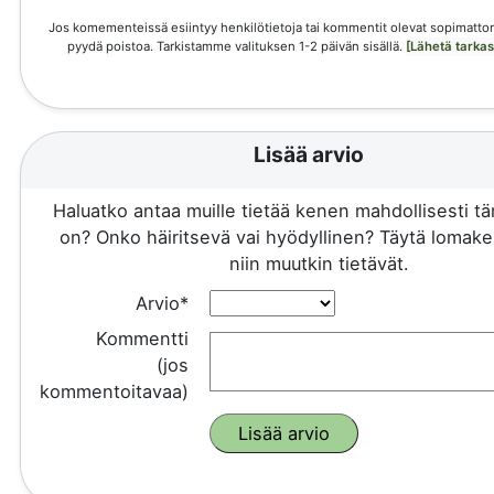
Jos komementeissä esiintyy henkilötietoja tai kommentit olevat sopimattom
pyydä poistoa. Tarkistamme valituksen 1-2 päivän sisällä.
[Lähetä tarka
Lisää arvio
Haluatko antaa muille tietää kenen mahdollisesti 
on? Onko häiritsevä vai hyödyllinen? Täytä lomake 
niin muutkin tietävät.
Arvio*
Kommentti
(jos
kommentoitavaa)