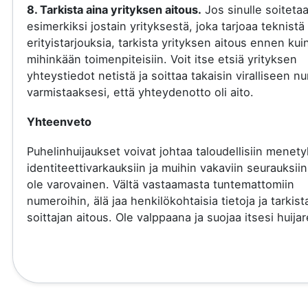
8. Tarkista aina yrityksen aitous.
Jos sinulle soiteta
esimerkiksi jostain yrityksestä, joka tarjoaa teknistä 
erityistarjouksia, tarkista yrityksen aitous ennen kui
mihinkään toimenpiteisiin. Voit itse etsiä yrityksen
yhteystiedot netistä ja soittaa takaisin viralliseen 
varmistaaksesi, että yhteydenotto oli aito.
Yhteenveto
Puhelinhuijaukset voivat johtaa taloudellisiin menety
identiteettivarkauksiin ja muihin vakaviin seurauksiin
ole varovainen. Vältä vastaamasta tuntemattomiin
numeroihin, älä jaa henkilökohtaisia tietoja ja tarkist
soittajan aitous. Ole valppaana ja suojaa itsesi huijare