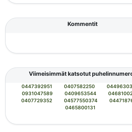
Kommentit
Viimeisimmät katsotut puhelinnumer
0447392951
0407582250
0449630
0931047589
0409653544
0468100
0407729352
04577550374
0447187
0465800131