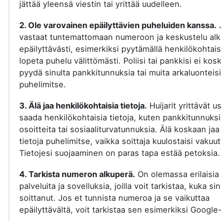
jättää yleensä viestin tai yrittää uudelleen.
2. Ole varovainen epäilyttävien puheluiden kanssa.
vastaat tuntemattomaan numeroon ja keskustelu al
epäilyttävästi, esimerkiksi pyytämällä henkilökohtaisi
lopeta puhelu välittömästi. Poliisi tai pankkisi ei kos
pyydä sinulta pankkitunnuksia tai muita arkaluonteisi
puhelimitse.
3. Älä jaa henkilökohtaisia tietoja.
Huijarit yrittävät u
saada henkilökohtaisia tietoja, kuten pankkitunnuksi
osoitteita tai sosiaaliturvatunnuksia. Älä koskaan jaa
tietoja puhelimitse, vaikka soittaja kuulostaisi vakuut
Tietojesi suojaaminen on paras tapa estää petoksia.
4. Tarkista numeron alkuperä.
On olemassa erilaisia
palveluita ja sovelluksia, joilla voit tarkistaa, kuka si
soittanut. Jos et tunnista numeroa ja se vaikuttaa
epäilyttävältä, voit tarkistaa sen esimerkiksi Google-