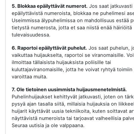
5. Blokkaa epäilyttävät numerot.
Jos saat jatkuvasti
epäilyttävistä numeroista, blokkaa ne puhelimesi ase
Useimmissa älypuhelimissa on mahdollisuus estää p
tietystä numerosta, jotta et saa niistä enää häiriöitä
tulevaisuudessa.
6. Raportoi epäilyttävät puhelut.
Jos saat puhelun, j
vaikuttaa huijaukselta, raportoi se viranomaisille. Voi
ilmoittaa tällaisista huijauksista poliisille tai
kuluttajaviranomaisille, jotta he voivat ryhtyä toimiin 
varoittaa muita.
7. Ole tietoinen uusimmista huijausmenetelmistä.
Puhelinhuijaukset kehittyvät jatkuvasti, joten on tär
pysyä ajan tasalla siitä, millaisia huijauksia on liikkee
huijarit käyttävät uusia tekniikoita, kuten soittavat a
näyttävistä numeroista tai tarjoavat valheellisia palve
Seuraa uutisia ja ole valppaana.