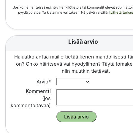
Jos komementeissä esiintyy henkilötietoja tai kommentit olevat sopimattom
pyydä poistoa. Tarkistamme valituksen 1-2 päivän sisällä.
[Lähetä tarka
Lisää arvio
Haluatko antaa muille tietää kenen mahdollisesti 
on? Onko häiritsevä vai hyödyllinen? Täytä lomake 
niin muutkin tietävät.
Arvio*
Kommentti
(jos
kommentoitavaa)