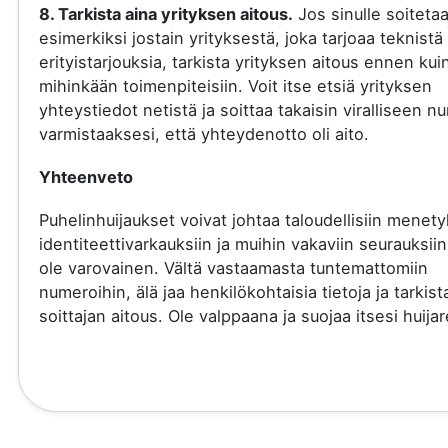
8. Tarkista aina yrityksen aitous.
Jos sinulle soiteta
esimerkiksi jostain yrityksestä, joka tarjoaa teknistä 
erityistarjouksia, tarkista yrityksen aitous ennen kui
mihinkään toimenpiteisiin. Voit itse etsiä yrityksen
yhteystiedot netistä ja soittaa takaisin viralliseen 
varmistaaksesi, että yhteydenotto oli aito.
Yhteenveto
Puhelinhuijaukset voivat johtaa taloudellisiin menety
identiteettivarkauksiin ja muihin vakaviin seurauksiin
ole varovainen. Vältä vastaamasta tuntemattomiin
numeroihin, älä jaa henkilökohtaisia tietoja ja tarkist
soittajan aitous. Ole valppaana ja suojaa itsesi huijare