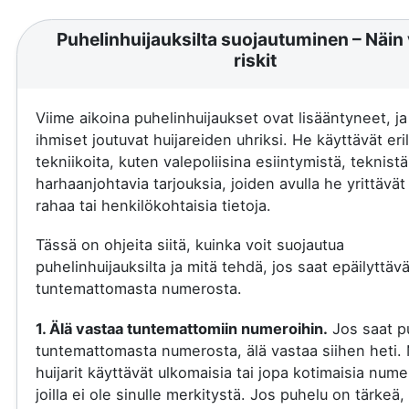
Puhelinhuijauksilta suojautuminen – Näin 
riskit
Viime aikoina puhelinhuijaukset ovat lisääntyneet, j
ihmiset joutuvat huijareiden uhriksi. He käyttävät eril
tekniikoita, kuten valepoliisina esiintymistä, teknistä
harhaanjohtavia tarjouksia, joiden avulla he yrittävä
rahaa tai henkilökohtaisia tietoja.
Tässä on ohjeita siitä, kuinka voit suojautua
puhelinhuijauksilta ja mitä tehdä, jos saat epäilyttäv
tuntemattomasta numerosta.
1. Älä vastaa tuntemattomiin numeroihin.
Jos saat p
tuntemattomasta numerosta, älä vastaa siihen heti.
huijarit käyttävät ulkomaisia tai jopa kotimaisia nume
joilla ei ole sinulle merkitystä. Jos puhelu on tärkeä, 