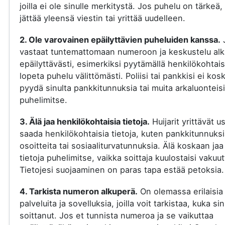
joilla ei ole sinulle merkitystä. Jos puhelu on tärkeä, 
jättää yleensä viestin tai yrittää uudelleen.
2. Ole varovainen epäilyttävien puheluiden kanssa.
vastaat tuntemattomaan numeroon ja keskustelu al
epäilyttävästi, esimerkiksi pyytämällä henkilökohtaisi
lopeta puhelu välittömästi. Poliisi tai pankkisi ei kos
pyydä sinulta pankkitunnuksia tai muita arkaluonteisi
puhelimitse.
3. Älä jaa henkilökohtaisia tietoja.
Huijarit yrittävät u
saada henkilökohtaisia tietoja, kuten pankkitunnuksi
osoitteita tai sosiaaliturvatunnuksia. Älä koskaan jaa
tietoja puhelimitse, vaikka soittaja kuulostaisi vakuut
Tietojesi suojaaminen on paras tapa estää petoksia.
4. Tarkista numeron alkuperä.
On olemassa erilaisia
palveluita ja sovelluksia, joilla voit tarkistaa, kuka si
soittanut. Jos et tunnista numeroa ja se vaikuttaa