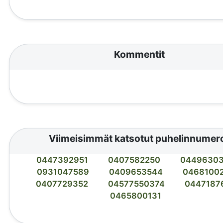
Kommentit
Viimeisimmät katsotut puhelinnumer
0447392951
0407582250
0449630
0931047589
0409653544
0468100
0407729352
04577550374
0447187
0465800131