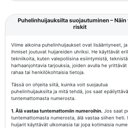
Puhelinhuijauksilta suojautuminen – Näin 
riskit
Viime aikoina puhelinhuijaukset ovat lisääntyneet, j
ihmiset joutuvat huijareiden uhriksi. He käyttävät eril
tekniikoita, kuten valepoliisina esiintymistä, teknistä
harhaanjohtavia tarjouksia, joiden avulla he yrittävä
rahaa tai henkilökohtaisia tietoja.
Tässä on ohjeita siitä, kuinka voit suojautua
puhelinhuijauksilta ja mitä tehdä, jos saat epäilyttäv
tuntemattomasta numerosta.
1. Älä vastaa tuntemattomiin numeroihin.
Jos saat p
tuntemattomasta numerosta, älä vastaa siihen heti.
huijarit käyttävät ulkomaisia tai jopa kotimaisia nume