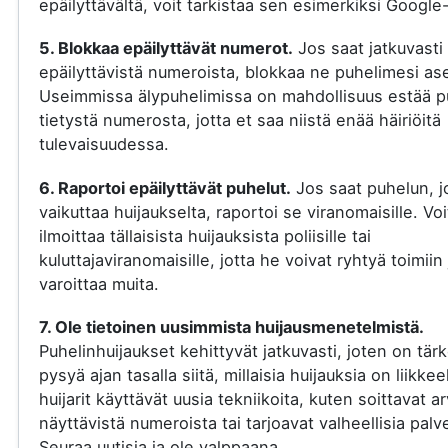
epäilyttävältä, voit tarkistaa sen esimerkiksi Google-
5. Blokkaa epäilyttävät numerot.
Jos saat jatkuvasti
epäilyttävistä numeroista, blokkaa ne puhelimesi ase
Useimmissa älypuhelimissa on mahdollisuus estää p
tietystä numerosta, jotta et saa niistä enää häiriöitä
tulevaisuudessa.
6. Raportoi epäilyttävät puhelut.
Jos saat puhelun, j
vaikuttaa huijaukselta, raportoi se viranomaisille. Voi
ilmoittaa tällaisista huijauksista poliisille tai
kuluttajaviranomaisille, jotta he voivat ryhtyä toimiin 
varoittaa muita.
7. Ole tietoinen uusimmista huijausmenetelmistä.
Puhelinhuijaukset kehittyvät jatkuvasti, joten on tär
pysyä ajan tasalla siitä, millaisia huijauksia on liikkee
huijarit käyttävät uusia tekniikoita, kuten soittavat a
näyttävistä numeroista tai tarjoavat valheellisia palve
Seuraa uutisia ja ole valppaana.