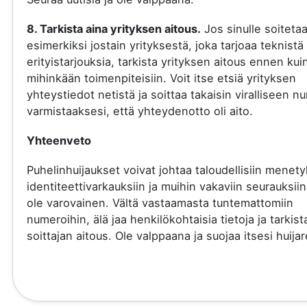
8. Tarkista aina yrityksen aitous.
Jos sinulle soiteta
esimerkiksi jostain yrityksestä, joka tarjoaa teknistä 
erityistarjouksia, tarkista yrityksen aitous ennen kui
mihinkään toimenpiteisiin. Voit itse etsiä yrityksen
yhteystiedot netistä ja soittaa takaisin viralliseen 
varmistaaksesi, että yhteydenotto oli aito.
Yhteenveto
Puhelinhuijaukset voivat johtaa taloudellisiin menety
identiteettivarkauksiin ja muihin vakaviin seurauksiin
ole varovainen. Vältä vastaamasta tuntemattomiin
numeroihin, älä jaa henkilökohtaisia tietoja ja tarkist
soittajan aitous. Ole valppaana ja suojaa itsesi huijare