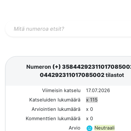
Numeron
(+) 358442923110170850
044292311017085002
tilastot
Viimeisin katselu
17.07.2026
Katseluiden lukumäärä
x 115
Arviointien lukumäärä
x 0
Kommenttien lukumäärä
x 0
Arvio
Neutraali