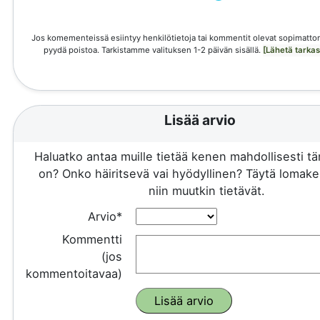
Jos komementeissä esiintyy henkilötietoja tai kommentit olevat sopimattom
pyydä poistoa. Tarkistamme valituksen 1-2 päivän sisällä.
[Lähetä tarka
Lisää arvio
Haluatko antaa muille tietää kenen mahdollisesti 
on? Onko häiritsevä vai hyödyllinen? Täytä lomake 
niin muutkin tietävät.
Arvio*
Kommentti
(jos
kommentoitavaa)