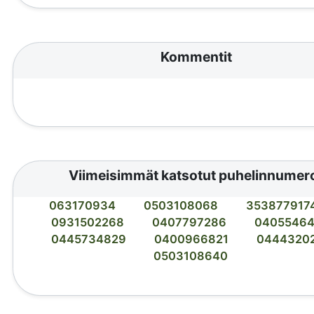
Kommentit
Viimeisimmät katsotut puhelinnumer
063170934
0503108068
353877917
0931502268
0407797286
0405546
0445734829
0400966821
0444320
0503108640