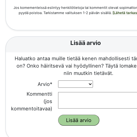
Jos komementeissä esiintyy henkilötietoja tai kommentit olevat sopimattom
pyydä poistoa. Tarkistamme valituksen 1-2 päivän sisällä.
[Lähetä tarka
Lisää arvio
Haluatko antaa muille tietää kenen mahdollisesti 
on? Onko häiritsevä vai hyödyllinen? Täytä lomake 
niin muutkin tietävät.
Arvio*
Kommentti
(jos
kommentoitavaa)