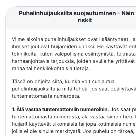
Puhelinhuijauksilta suojautuminen – Näin 
riskit
Viime aikoina puhelinhuijaukset ovat lisääntyneet, j
ihmiset joutuvat huijareiden uhriksi. He käyttävät eril
tekniikoita, kuten valepoliisina esiintymistä, teknistä
harhaanjohtavia tarjouksia, joiden avulla he yrittävä
rahaa tai henkilökohtaisia tietoja.
Tässä on ohjeita siitä, kuinka voit suojautua
puhelinhuijauksilta ja mitä tehdä, jos saat epäilyttäv
tuntemattomasta numerosta.
1. Älä vastaa tuntemattomiin numeroihin.
Jos saat p
tuntemattomasta numerosta, älä vastaa siihen heti.
huijarit käyttävät ulkomaisia tai jopa kotimaisia nume
joilla ei ole sinulle merkitystä. Jos puhelu on tärkeä, 