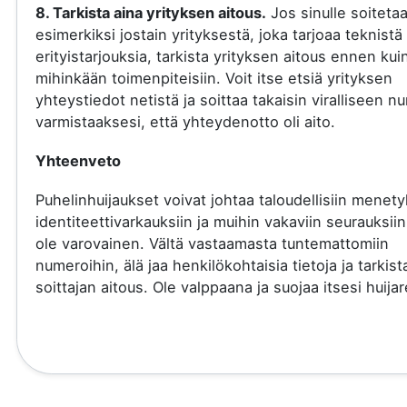
8. Tarkista aina yrityksen aitous.
Jos sinulle soiteta
esimerkiksi jostain yrityksestä, joka tarjoaa teknistä 
erityistarjouksia, tarkista yrityksen aitous ennen kui
mihinkään toimenpiteisiin. Voit itse etsiä yrityksen
yhteystiedot netistä ja soittaa takaisin viralliseen 
varmistaaksesi, että yhteydenotto oli aito.
Yhteenveto
Puhelinhuijaukset voivat johtaa taloudellisiin menety
identiteettivarkauksiin ja muihin vakaviin seurauksiin
ole varovainen. Vältä vastaamasta tuntemattomiin
numeroihin, älä jaa henkilökohtaisia tietoja ja tarkist
soittajan aitous. Ole valppaana ja suojaa itsesi huijare