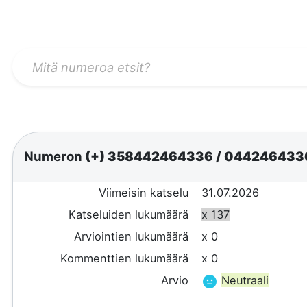
Numeron
(+) 358442464336
/
044246433
Viimeisin katselu
31.07.2026
Katseluiden lukumäärä
x 137
Arviointien lukumäärä
x 0
Kommenttien lukumäärä
x 0
Arvio
Neutraali