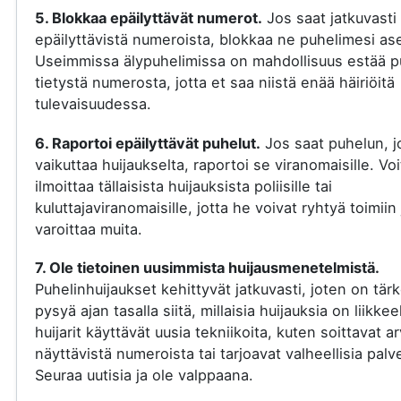
5. Blokkaa epäilyttävät numerot.
Jos saat jatkuvasti
epäilyttävistä numeroista, blokkaa ne puhelimesi ase
Useimmissa älypuhelimissa on mahdollisuus estää p
tietystä numerosta, jotta et saa niistä enää häiriöitä
tulevaisuudessa.
6. Raportoi epäilyttävät puhelut.
Jos saat puhelun, j
vaikuttaa huijaukselta, raportoi se viranomaisille. Voi
ilmoittaa tällaisista huijauksista poliisille tai
kuluttajaviranomaisille, jotta he voivat ryhtyä toimiin 
varoittaa muita.
7. Ole tietoinen uusimmista huijausmenetelmistä.
Puhelinhuijaukset kehittyvät jatkuvasti, joten on tär
pysyä ajan tasalla siitä, millaisia huijauksia on liikkee
huijarit käyttävät uusia tekniikoita, kuten soittavat a
näyttävistä numeroista tai tarjoavat valheellisia palve
Seuraa uutisia ja ole valppaana.