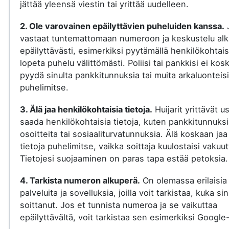
jättää yleensä viestin tai yrittää uudelleen.
2. Ole varovainen epäilyttävien puheluiden kanssa.
vastaat tuntemattomaan numeroon ja keskustelu al
epäilyttävästi, esimerkiksi pyytämällä henkilökohtaisi
lopeta puhelu välittömästi. Poliisi tai pankkisi ei kos
pyydä sinulta pankkitunnuksia tai muita arkaluonteisi
puhelimitse.
3. Älä jaa henkilökohtaisia tietoja.
Huijarit yrittävät u
saada henkilökohtaisia tietoja, kuten pankkitunnuksi
osoitteita tai sosiaaliturvatunnuksia. Älä koskaan jaa
tietoja puhelimitse, vaikka soittaja kuulostaisi vakuut
Tietojesi suojaaminen on paras tapa estää petoksia.
4. Tarkista numeron alkuperä.
On olemassa erilaisia
palveluita ja sovelluksia, joilla voit tarkistaa, kuka si
soittanut. Jos et tunnista numeroa ja se vaikuttaa
epäilyttävältä, voit tarkistaa sen esimerkiksi Google-