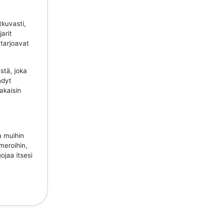
tkuvasti,
jarit
 tarjoavat
stä, joka
hdyt
takaisin
a muihin
meroihin,
ojaa itsesi