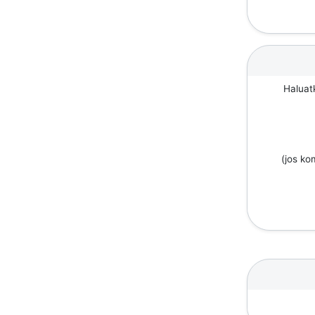
Haluat
(jos k