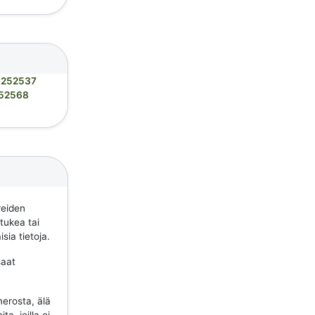
252537
52568
reiden
 tukea tai
sia tietoja.
saat
erosta, älä