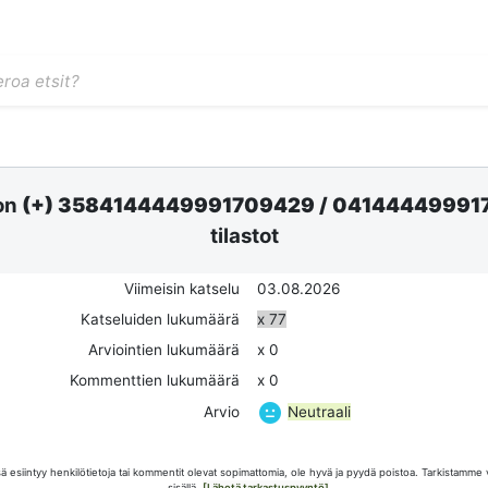
on
(+) 3584144449991709429
/
04144449991
tilastot
Viimeisin katselu
03.08.2026
Katseluiden lukumäärä
x 77
Arviointien lukumäärä
x 0
Kommenttien lukumäärä
x 0
Neutraali
Arvio
esiintyy henkilötietoja tai kommentit olevat sopimattomia, ole hyvä ja pyydä poistoa. Tarkistamme 
sisällä.
[Lähetä tarkastuspyyntö]