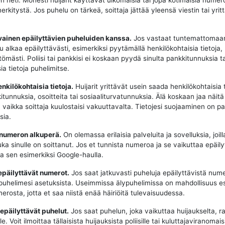
n heti. Monesti huijarit käyttävät ulkomaisia tai jopa kotimaisia numeroit
merkitystä. Jos puhelu on tärkeä, soittaja jättää yleensä viestin tai yrit
vainen epäilyttävien puheluiden kanssa.
Jos vastaat tuntemattomaa
u alkaa epäilyttävästi, esimerkiksi pyytämällä henkilökohtaisia tietoja,
tömästi. Poliisi tai pankkisi ei koskaan pyydä sinulta pankkitunnuksia t
ia tietoja puhelimitse.
enkilökohtaisia tietoja.
Huijarit yrittävät usein saada henkilökohtaisia t
tunnuksia, osoitteita tai sosiaaliturvatunnuksia. Älä koskaan jaa näitä 
, vaikka soittaja kuulostaisi vakuuttavalta. Tietojesi suojaaminen on p
sia.
 numeron alkuperä.
On olemassa erilaisia palveluita ja sovelluksia, joill
uka sinulle on soittanut. Jos et tunnista numeroa ja se vaikuttaa epäily
aa sen esimerkiksi Google-haulla.
epäilyttävät numerot.
Jos saat jatkuvasti puheluja epäilyttävistä nume
puhelimesi asetuksista. Useimmissa älypuhelimissa on mahdollisuus e
erosta, jotta et saa niistä enää häiriöitä tulevaisuudessa.
 epäilyttävät puhelut.
Jos saat puhelun, joka vaikuttaa huijaukselta, ra
e. Voit ilmoittaa tällaisista huijauksista poliisille tai kuluttajaviranomaisi