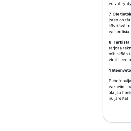
voivat ryhty
7. Ole tiet
joten on tär
käyttävät uu
valheellisia
8. Tarkista
tarjoaa tekn
mihinkään to
viralliseen
Yhteenveto
Puhelinhuija
vakaviin se
älä jaa henk
huijareilta!