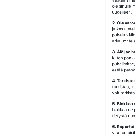
vastaa siihe
ole sinulle 
uudelleen.
2. Ole varo
ja keskustel
puhelu välit
arkaluonteis
3. Älä jaa h
kuten pankki
puhelimitse
estää petok
4. Tarkista
tarkistaa, k
voit tarkist
5. Blokkaa 
blokkaa ne 
tietystä num
6. Raportoi
viranomaisill