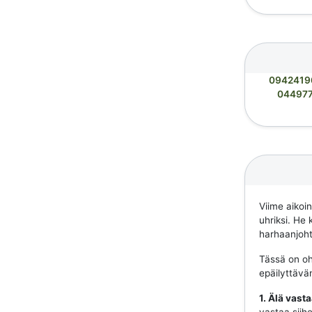
0942419
04497
Viime aikoi
uhriksi. He 
harhaanjohta
Tässä on ohj
epäilyttävä
1. Älä vast