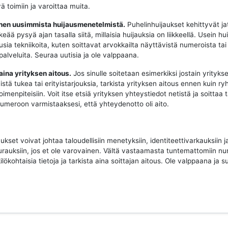
ä toimiin ja varoittaa muita.
oinen uusimmista huijausmenetelmistä.
Puhelinhuijaukset kehittyvät ja
keää pysyä ajan tasalla siitä, millaisia huijauksia on liikkeellä. Usein hui
sia tekniikoita, kuten soittavat arvokkailta näyttävistä numeroista tai
 palveluita. Seuraa uutisia ja ole valppaana.
 aina yrityksen aitous.
Jos sinulle soitetaan esimerkiksi jostain yritykse
istä tukea tai erityistarjouksia, tarkista yrityksen aitous ennen kuin ry
imenpiteisiin. Voit itse etsiä yrityksen yhteystiedot netistä ja soittaa 
 numeroon varmistaaksesi, että yhteydenotto oli aito.
ukset voivat johtaa taloudellisiin menetyksiin, identiteettivarkauksiin j
urauksiin, jos et ole varovainen. Vältä vastaamasta tuntemattomiin nu
ilökohtaisia tietoja ja tarkista aina soittajan aitous. Ole valppaana ja su