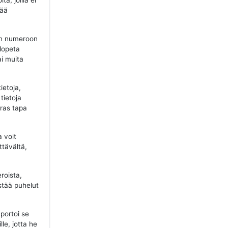
a, joilla ei
tää
n numeroon
 lopeta
ai muita
ietoja,
tietoja
aras tapa
a voit
ttävältä,
roista,
stää puhelut
portoi se
lle, jotta he