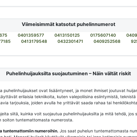
Viimeisimmät katsotut puhelinnumerot
675
0401359577
0413150125
0175607140
0409
77185
0413179548
0432301471
0409252568
92
Puhelinhuijauksilta suojautuminen – Näin vältät riskit
na puhelinhuijaukset ovat lisääntyneet, ja monet ihmiset joutuvat huija
käyttävät erilaisia tekniikoita, kuten valepoliisina esiintymistä, teknistä
via tarjouksia, joiden avulla he yrittävät saada rahaa tai henkilökohtai
eita siitä, kuinka voit suojautua puhelinhuijauksilta ja mitä tehdä, jos 
n soiton tuntemattomasta numerosta.
aa tuntemattomiin numeroihin.
Jos saat puhelun tuntemattomasta num