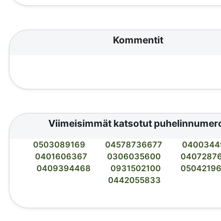
Kommentit
Viimeisimmät katsotut puhelinnumer
0503089169
04578736677
0400344
0401606367
0306035600
0407287
0409394468
0931502100
0504219
0442055833