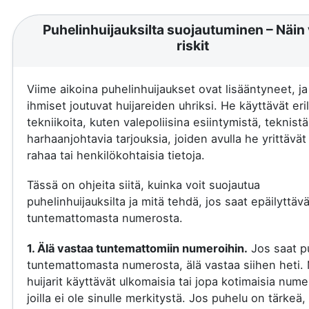
Puhelinhuijauksilta suojautuminen – Näin 
riskit
Viime aikoina puhelinhuijaukset ovat lisääntyneet, j
ihmiset joutuvat huijareiden uhriksi. He käyttävät eril
tekniikoita, kuten valepoliisina esiintymistä, teknistä
harhaanjohtavia tarjouksia, joiden avulla he yrittävä
rahaa tai henkilökohtaisia tietoja.
Tässä on ohjeita siitä, kuinka voit suojautua
puhelinhuijauksilta ja mitä tehdä, jos saat epäilyttäv
tuntemattomasta numerosta.
1. Älä vastaa tuntemattomiin numeroihin.
Jos saat p
tuntemattomasta numerosta, älä vastaa siihen heti.
huijarit käyttävät ulkomaisia tai jopa kotimaisia nume
joilla ei ole sinulle merkitystä. Jos puhelu on tärkeä, 