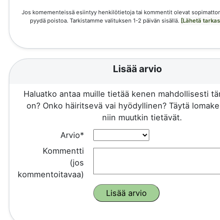
Jos komementeissä esiintyy henkilötietoja tai kommentit olevat sopimattom
pyydä poistoa. Tarkistamme valituksen 1-2 päivän sisällä.
[Lähetä tarka
Lisää arvio
Haluatko antaa muille tietää kenen mahdollisesti 
on? Onko häiritsevä vai hyödyllinen? Täytä lomake 
niin muutkin tietävät.
Arvio*
Kommentti
(jos
kommentoitavaa)