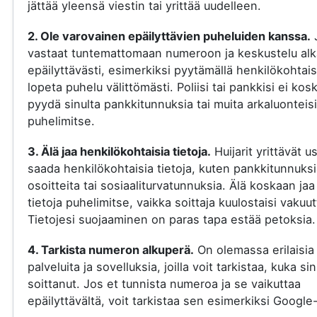
jättää yleensä viestin tai yrittää uudelleen.
2. Ole varovainen epäilyttävien puheluiden kanssa.
vastaat tuntemattomaan numeroon ja keskustelu al
epäilyttävästi, esimerkiksi pyytämällä henkilökohtaisi
lopeta puhelu välittömästi. Poliisi tai pankkisi ei kos
pyydä sinulta pankkitunnuksia tai muita arkaluonteisi
puhelimitse.
3. Älä jaa henkilökohtaisia tietoja.
Huijarit yrittävät u
saada henkilökohtaisia tietoja, kuten pankkitunnuksi
osoitteita tai sosiaaliturvatunnuksia. Älä koskaan jaa
tietoja puhelimitse, vaikka soittaja kuulostaisi vakuut
Tietojesi suojaaminen on paras tapa estää petoksia.
4. Tarkista numeron alkuperä.
On olemassa erilaisia
palveluita ja sovelluksia, joilla voit tarkistaa, kuka si
soittanut. Jos et tunnista numeroa ja se vaikuttaa
epäilyttävältä, voit tarkistaa sen esimerkiksi Google-