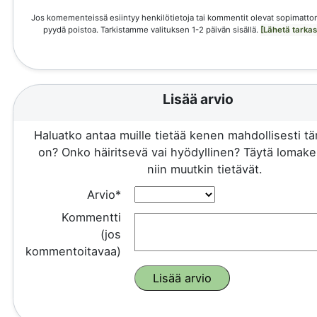
Jos komementeissä esiintyy henkilötietoja tai kommentit olevat sopimattom
pyydä poistoa. Tarkistamme valituksen 1-2 päivän sisällä.
[Lähetä tarka
Lisää arvio
Haluatko antaa muille tietää kenen mahdollisesti 
on? Onko häiritsevä vai hyödyllinen? Täytä lomake 
niin muutkin tietävät.
Arvio*
Kommentti
(jos
kommentoitavaa)