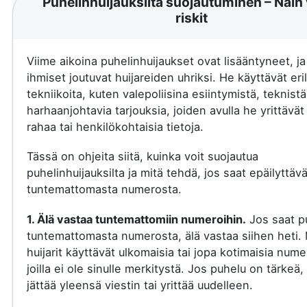
Puhelinhuijauksilta suojautuminen – Näin 
riskit
Viime aikoina puhelinhuijaukset ovat lisääntyneet, j
ihmiset joutuvat huijareiden uhriksi. He käyttävät eril
tekniikoita, kuten valepoliisina esiintymistä, teknistä
harhaanjohtavia tarjouksia, joiden avulla he yrittävä
rahaa tai henkilökohtaisia tietoja.
Tässä on ohjeita siitä, kuinka voit suojautua
puhelinhuijauksilta ja mitä tehdä, jos saat epäilyttäv
tuntemattomasta numerosta.
1. Älä vastaa tuntemattomiin numeroihin.
Jos saat p
tuntemattomasta numerosta, älä vastaa siihen heti.
huijarit käyttävät ulkomaisia tai jopa kotimaisia nume
joilla ei ole sinulle merkitystä. Jos puhelu on tärkeä, 
jättää yleensä viestin tai yrittää uudelleen.