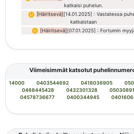
katkaisi puhelun.
[Häiritsevä]
[14.01.2025] : Vastatessa puh
katkaistaan
[Häiritsevä]
[07.01.2025] : Fortumin myyj
Viimeisimmät katsotut puhelinnumer
14000
0403544692
0418036905
050
0468445428
0432301328
0503089
04578736677
0400344945
0401606