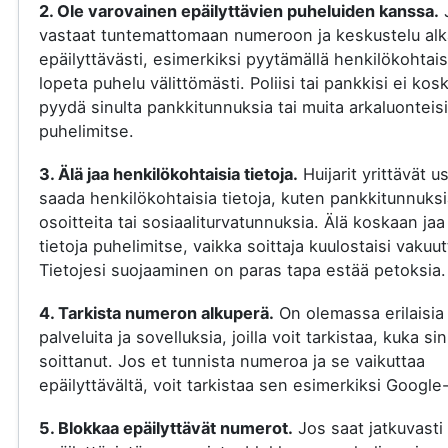
2. Ole varovainen epäilyttävien puheluiden kanssa.
vastaat tuntemattomaan numeroon ja keskustelu al
epäilyttävästi, esimerkiksi pyytämällä henkilökohtaisi
lopeta puhelu välittömästi. Poliisi tai pankkisi ei kos
pyydä sinulta pankkitunnuksia tai muita arkaluonteisi
puhelimitse.
3. Älä jaa henkilökohtaisia tietoja.
Huijarit yrittävät u
saada henkilökohtaisia tietoja, kuten pankkitunnuksi
osoitteita tai sosiaaliturvatunnuksia. Älä koskaan jaa
tietoja puhelimitse, vaikka soittaja kuulostaisi vakuut
Tietojesi suojaaminen on paras tapa estää petoksia.
4. Tarkista numeron alkuperä.
On olemassa erilaisia
palveluita ja sovelluksia, joilla voit tarkistaa, kuka si
soittanut. Jos et tunnista numeroa ja se vaikuttaa
epäilyttävältä, voit tarkistaa sen esimerkiksi Google-
5. Blokkaa epäilyttävät numerot.
Jos saat jatkuvasti