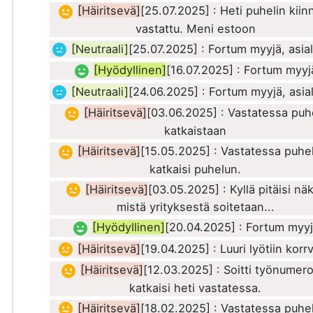
[Häiritsevä]
[25.07.2025] : Heti puhelin kiin
vastattu. Meni estoon
[Neutraali]
[25.07.2025] : Fortum myyjä, asial
[Hyödyllinen]
[16.07.2025] : Fortum myyj
[Neutraali]
[24.06.2025] : Fortum myyjä, asia
[Häiritsevä]
[03.06.2025] : Vastatessa puh
katkaistaan
[Häiritsevä]
[15.05.2025] : Vastatessa puhe
katkaisi puhelun.
[Häiritsevä]
[03.05.2025] : Kyllä pitäisi nä
mistä yrityksestä soitetaan...
[Hyödyllinen]
[20.04.2025] : Fortum myy
[Häiritsevä]
[19.04.2025] : Luuri lyötiin korr
[Häiritsevä]
[12.03.2025] : Soitti työnumer
katkaisi heti vastatessa.
[Häiritsevä]
[18.02.2025] : Vastatessa puhe