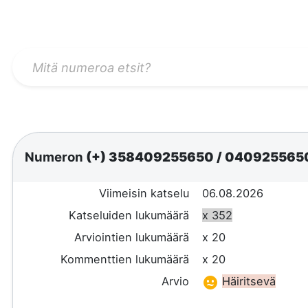
Numeron
(+) 358409255650
/
040925565
Viimeisin katselu
06.08.2026
Katseluiden lukumäärä
x 352
Arviointien lukumäärä
x 20
Kommenttien lukumäärä
x 20
Arvio
Häiritsevä