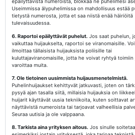
epäilyttävistä numeroista, blokkaa ne puhelimesi ase
Useimmissa älypuhelimissa on mahdollisuus estää p
tietystä numerosta, jotta et saa niistä enää häiriöitä
tulevaisuudessa.
6. Raportoi epäilyttävät puhelut.
Jos saat puhelun, j
vaikuttaa huijaukselta, raportoi se viranomaisille. Voi
ilmoittaa tällaisista huijauksista poliisille tai
kuluttajaviranomaisille, jotta he voivat ryhtyä toimiin 
varoittaa muita.
7. Ole tietoinen uusimmista huijausmenetelmistä.
Puhelinhuijaukset kehittyvät jatkuvasti, joten on tär
pysyä ajan tasalla siitä, millaisia huijauksia on liikkee
huijarit käyttävät uusia tekniikoita, kuten soittavat a
näyttävistä numeroista tai tarjoavat valheellisia palve
Seuraa uutisia ja ole valppaana.
8. Tarkista aina yrityksen aitous.
Jos sinulle soiteta
esimerkiksi jostain yrityksestä, joka tarjoaa teknistä 