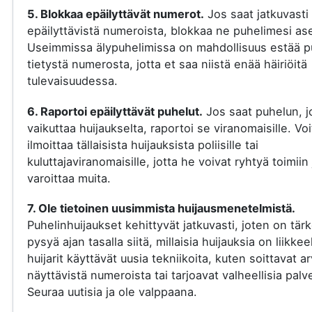
5. Blokkaa epäilyttävät numerot.
Jos saat jatkuvasti
epäilyttävistä numeroista, blokkaa ne puhelimesi ase
Useimmissa älypuhelimissa on mahdollisuus estää p
tietystä numerosta, jotta et saa niistä enää häiriöitä
tulevaisuudessa.
6. Raportoi epäilyttävät puhelut.
Jos saat puhelun, j
vaikuttaa huijaukselta, raportoi se viranomaisille. Voi
ilmoittaa tällaisista huijauksista poliisille tai
kuluttajaviranomaisille, jotta he voivat ryhtyä toimiin 
varoittaa muita.
7. Ole tietoinen uusimmista huijausmenetelmistä.
Puhelinhuijaukset kehittyvät jatkuvasti, joten on tär
pysyä ajan tasalla siitä, millaisia huijauksia on liikkee
huijarit käyttävät uusia tekniikoita, kuten soittavat a
näyttävistä numeroista tai tarjoavat valheellisia palve
Seuraa uutisia ja ole valppaana.