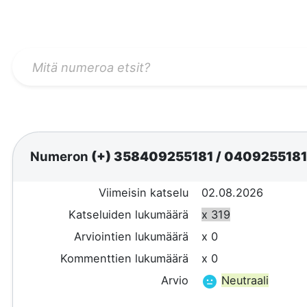
Numeron
(+) 358409255181
/
040925518
Viimeisin katselu
02.08.2026
Katseluiden lukumäärä
x 319
Arviointien lukumäärä
x 0
Kommenttien lukumäärä
x 0
Arvio
Neutraali