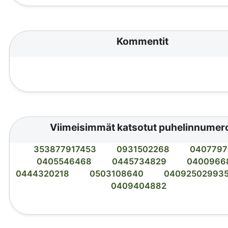
Kommentit
Viimeisimmät katsotut puhelinnumer
353877917453
0931502268
0407797
0405546468
0445734829
0400966
0444320218
0503108640
04092502993
0409404882