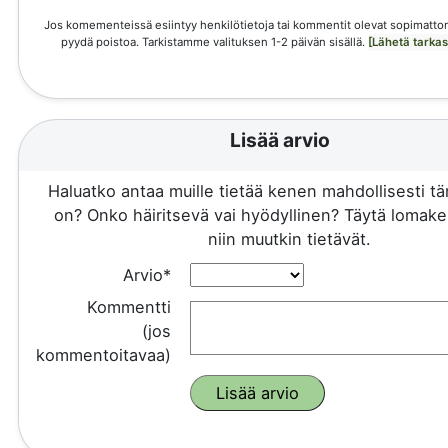
Jos komementeissä esiintyy henkilötietoja tai kommentit olevat sopimattom
pyydä poistoa. Tarkistamme valituksen 1-2 päivän sisällä.
[Lähetä tarka
Lisää arvio
Haluatko antaa muille tietää kenen mahdollisesti 
on? Onko häiritsevä vai hyödyllinen? Täytä lomake 
niin muutkin tietävät.
Arvio*
Kommentti
(jos
kommentoitavaa)