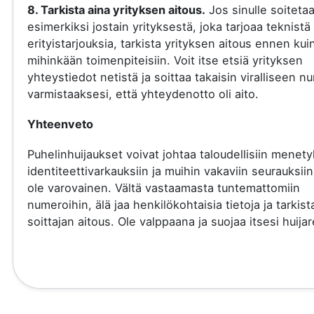
8. Tarkista aina yrityksen aitous.
Jos sinulle soiteta
esimerkiksi jostain yrityksestä, joka tarjoaa teknistä 
erityistarjouksia, tarkista yrityksen aitous ennen kui
mihinkään toimenpiteisiin. Voit itse etsiä yrityksen
yhteystiedot netistä ja soittaa takaisin viralliseen 
varmistaaksesi, että yhteydenotto oli aito.
Yhteenveto
Puhelinhuijaukset voivat johtaa taloudellisiin menety
identiteettivarkauksiin ja muihin vakaviin seurauksiin
ole varovainen. Vältä vastaamasta tuntemattomiin
numeroihin, älä jaa henkilökohtaisia tietoja ja tarkist
soittajan aitous. Ole valppaana ja suojaa itsesi huijare