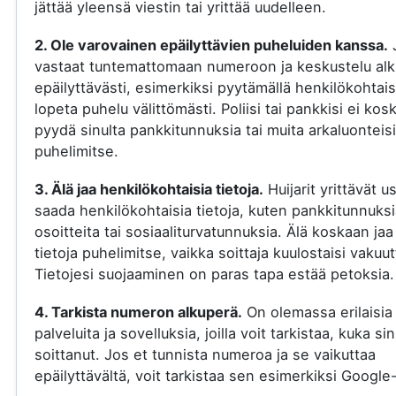
jättää yleensä viestin tai yrittää uudelleen.
2. Ole varovainen epäilyttävien puheluiden kanssa.
vastaat tuntemattomaan numeroon ja keskustelu al
epäilyttävästi, esimerkiksi pyytämällä henkilökohtaisi
lopeta puhelu välittömästi. Poliisi tai pankkisi ei kos
pyydä sinulta pankkitunnuksia tai muita arkaluonteisi
puhelimitse.
3. Älä jaa henkilökohtaisia tietoja.
Huijarit yrittävät u
saada henkilökohtaisia tietoja, kuten pankkitunnuksi
osoitteita tai sosiaaliturvatunnuksia. Älä koskaan jaa
tietoja puhelimitse, vaikka soittaja kuulostaisi vakuut
Tietojesi suojaaminen on paras tapa estää petoksia.
4. Tarkista numeron alkuperä.
On olemassa erilaisia
palveluita ja sovelluksia, joilla voit tarkistaa, kuka si
soittanut. Jos et tunnista numeroa ja se vaikuttaa
epäilyttävältä, voit tarkistaa sen esimerkiksi Google-