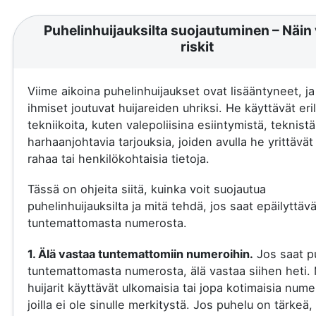
Puhelinhuijauksilta suojautuminen – Näin 
riskit
Viime aikoina puhelinhuijaukset ovat lisääntyneet, j
ihmiset joutuvat huijareiden uhriksi. He käyttävät eril
tekniikoita, kuten valepoliisina esiintymistä, teknistä
harhaanjohtavia tarjouksia, joiden avulla he yrittävä
rahaa tai henkilökohtaisia tietoja.
Tässä on ohjeita siitä, kuinka voit suojautua
puhelinhuijauksilta ja mitä tehdä, jos saat epäilyttäv
tuntemattomasta numerosta.
1. Älä vastaa tuntemattomiin numeroihin.
Jos saat p
tuntemattomasta numerosta, älä vastaa siihen heti.
huijarit käyttävät ulkomaisia tai jopa kotimaisia nume
joilla ei ole sinulle merkitystä. Jos puhelu on tärkeä, 