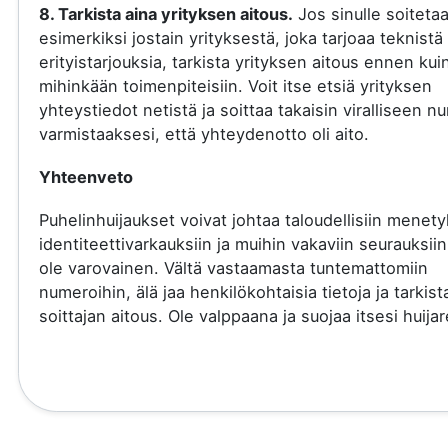
8. Tarkista aina yrityksen aitous.
Jos sinulle soiteta
esimerkiksi jostain yrityksestä, joka tarjoaa teknistä 
erityistarjouksia, tarkista yrityksen aitous ennen kui
mihinkään toimenpiteisiin. Voit itse etsiä yrityksen
yhteystiedot netistä ja soittaa takaisin viralliseen 
varmistaaksesi, että yhteydenotto oli aito.
Yhteenveto
Puhelinhuijaukset voivat johtaa taloudellisiin menety
identiteettivarkauksiin ja muihin vakaviin seurauksiin
ole varovainen. Vältä vastaamasta tuntemattomiin
numeroihin, älä jaa henkilökohtaisia tietoja ja tarkist
soittajan aitous. Ole valppaana ja suojaa itsesi huijare