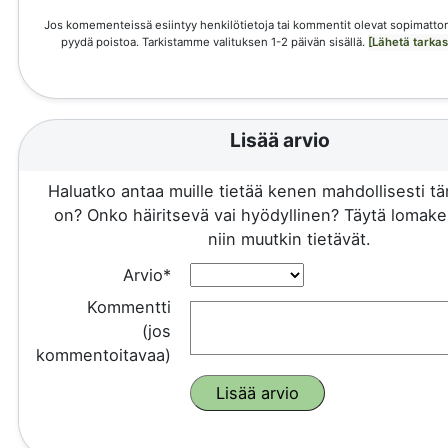
Jos komementeissä esiintyy henkilötietoja tai kommentit olevat sopimattom
pyydä poistoa. Tarkistamme valituksen 1-2 päivän sisällä.
[Lähetä tarka
Lisää arvio
Haluatko antaa muille tietää kenen mahdollisesti 
on? Onko häiritsevä vai hyödyllinen? Täytä lomake 
niin muutkin tietävät.
Arvio*
Kommentti
(jos
kommentoitavaa)