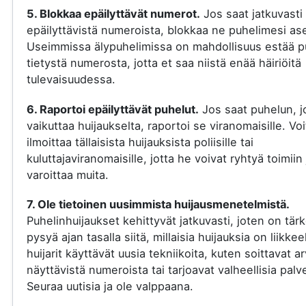
5. Blokkaa epäilyttävät numerot.
Jos saat jatkuvasti
epäilyttävistä numeroista, blokkaa ne puhelimesi ase
Useimmissa älypuhelimissa on mahdollisuus estää p
tietystä numerosta, jotta et saa niistä enää häiriöitä
tulevaisuudessa.
6. Raportoi epäilyttävät puhelut.
Jos saat puhelun, j
vaikuttaa huijaukselta, raportoi se viranomaisille. Voi
ilmoittaa tällaisista huijauksista poliisille tai
kuluttajaviranomaisille, jotta he voivat ryhtyä toimiin 
varoittaa muita.
7. Ole tietoinen uusimmista huijausmenetelmistä.
Puhelinhuijaukset kehittyvät jatkuvasti, joten on tär
pysyä ajan tasalla siitä, millaisia huijauksia on liikkee
huijarit käyttävät uusia tekniikoita, kuten soittavat a
näyttävistä numeroista tai tarjoavat valheellisia palve
Seuraa uutisia ja ole valppaana.