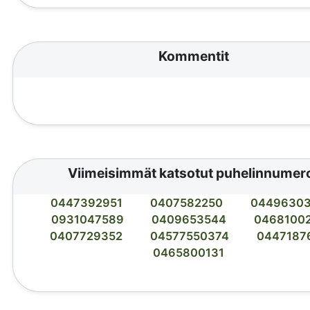
Kommentit
Viimeisimmät katsotut puhelinnumer
0447392951
0407582250
0449630
0931047589
0409653544
0468100
0407729352
04577550374
0447187
0465800131