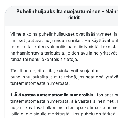
Puhelinhuijauksilta suojautuminen – Näin 
riskit
Viime aikoina puhelinhuijaukset ovat lisääntyneet, j
ihmiset joutuvat huijareiden uhriksi. He käyttävät eril
tekniikoita, kuten valepoliisina esiintymistä, teknistä
harhaanjohtavia tarjouksia, joiden avulla he yrittävä
rahaa tai henkilökohtaisia tietoja.
Tässä on ohjeita siitä, kuinka voit suojautua
puhelinhuijauksilta ja mitä tehdä, jos saat epäilyttäv
tuntemattomasta numerosta.
1. Älä vastaa tuntemattomiin numeroihin.
Jos saat p
tuntemattomasta numerosta, älä vastaa siihen heti.
huijarit käyttävät ulkomaisia tai jopa kotimaisia nume
joilla ei ole sinulle merkitystä. Jos puhelu on tärkeä, 