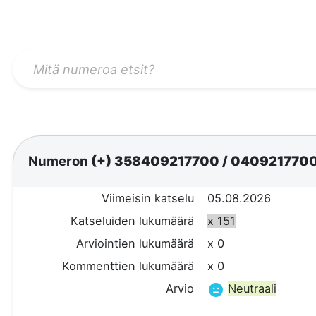
Numeron
(+) 358409217700
/
040921770
Viimeisin katselu
05.08.2026
Katseluiden lukumäärä
x 151
Arviointien lukumäärä
x 0
Kommenttien lukumäärä
x 0
Arvio
Neutraali