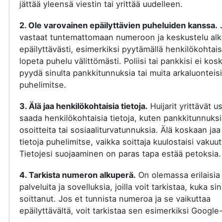
jättää yleensä viestin tai yrittää uudelleen.
2. Ole varovainen epäilyttävien puheluiden kanssa.
vastaat tuntemattomaan numeroon ja keskustelu al
epäilyttävästi, esimerkiksi pyytämällä henkilökohtaisi
lopeta puhelu välittömästi. Poliisi tai pankkisi ei kos
pyydä sinulta pankkitunnuksia tai muita arkaluonteisi
puhelimitse.
3. Älä jaa henkilökohtaisia tietoja.
Huijarit yrittävät u
saada henkilökohtaisia tietoja, kuten pankkitunnuksi
osoitteita tai sosiaaliturvatunnuksia. Älä koskaan jaa
tietoja puhelimitse, vaikka soittaja kuulostaisi vakuut
Tietojesi suojaaminen on paras tapa estää petoksia.
4. Tarkista numeron alkuperä.
On olemassa erilaisia
palveluita ja sovelluksia, joilla voit tarkistaa, kuka si
soittanut. Jos et tunnista numeroa ja se vaikuttaa
epäilyttävältä, voit tarkistaa sen esimerkiksi Google-