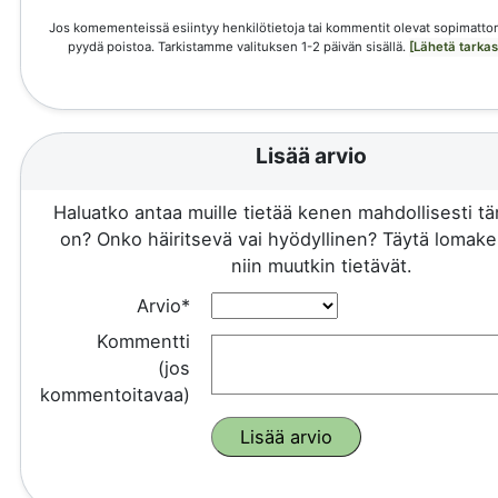
Jos komementeissä esiintyy henkilötietoja tai kommentit olevat sopimattom
pyydä poistoa. Tarkistamme valituksen 1-2 päivän sisällä.
[Lähetä tarka
Lisää arvio
Haluatko antaa muille tietää kenen mahdollisesti 
on? Onko häiritsevä vai hyödyllinen? Täytä lomake 
niin muutkin tietävät.
Arvio*
Kommentti
(jos
kommentoitavaa)