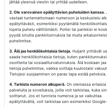
jättää yleensä viestin tai yrittää uudelleen.
2. Ole varovainen epäilyttävien puheluiden kanssa.
vastaat tuntemattomaan numeroon ja keskustelu al
epäilyttävästi, esimerkiksi pyytämällä henkilökohtaisi
lopeta puhelu välittömästi. Poliisi tai pankkisi ei kos
pyydä sinulta pankkitunnuksia tai muita arkaluonteisi
puhelimitse.
3. Älä jaa henkilökohtaisia tietoja.
Huijarit yrittävät u
saada henkilökohtaisia tietoja, kuten pankkitunnuksi
osoitteita tai sosiaaliturvatunnuksia. Älä koskaan jaa
tietoja puhelimitse, vaikka soittaja kuulostaisi vakuut
Tietojesi suojaaminen on paras tapa estää petoksia.
4. Tarkista numeron alkuperä.
On olemassa erilaisia
palveluita ja sovelluksia, joilla voit tarkistaa, kuka si
soittanut. Jos et tunnista numeroa ja se vaikuttaa
epäilyttävältä, voit tarkistaa sen esimerkiksi Google-