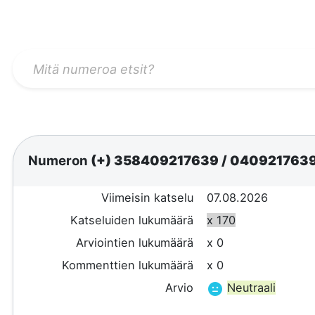
Numeron
(+) 358409217639
/
040921763
Viimeisin katselu
07.08.2026
Katseluiden lukumäärä
x 170
Arviointien lukumäärä
x 0
Kommenttien lukumäärä
x 0
Arvio
Neutraali