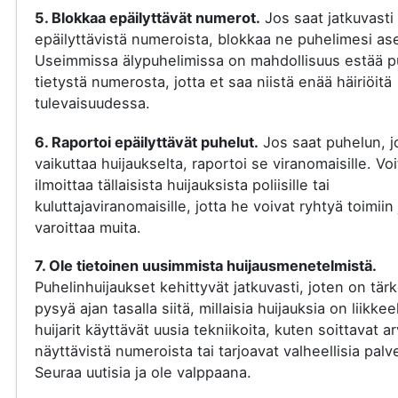
5. Blokkaa epäilyttävät numerot.
Jos saat jatkuvasti
epäilyttävistä numeroista, blokkaa ne puhelimesi ase
Useimmissa älypuhelimissa on mahdollisuus estää p
tietystä numerosta, jotta et saa niistä enää häiriöitä
tulevaisuudessa.
6. Raportoi epäilyttävät puhelut.
Jos saat puhelun, j
vaikuttaa huijaukselta, raportoi se viranomaisille. Voi
ilmoittaa tällaisista huijauksista poliisille tai
kuluttajaviranomaisille, jotta he voivat ryhtyä toimiin 
varoittaa muita.
7. Ole tietoinen uusimmista huijausmenetelmistä.
Puhelinhuijaukset kehittyvät jatkuvasti, joten on tär
pysyä ajan tasalla siitä, millaisia huijauksia on liikkee
huijarit käyttävät uusia tekniikoita, kuten soittavat a
näyttävistä numeroista tai tarjoavat valheellisia palve
Seuraa uutisia ja ole valppaana.