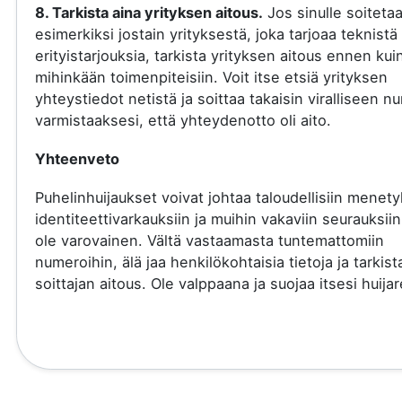
8. Tarkista aina yrityksen aitous.
Jos sinulle soiteta
esimerkiksi jostain yrityksestä, joka tarjoaa teknistä 
erityistarjouksia, tarkista yrityksen aitous ennen kui
mihinkään toimenpiteisiin. Voit itse etsiä yrityksen
yhteystiedot netistä ja soittaa takaisin viralliseen 
varmistaaksesi, että yhteydenotto oli aito.
Yhteenveto
Puhelinhuijaukset voivat johtaa taloudellisiin menety
identiteettivarkauksiin ja muihin vakaviin seurauksiin
ole varovainen. Vältä vastaamasta tuntemattomiin
numeroihin, älä jaa henkilökohtaisia tietoja ja tarkist
soittajan aitous. Ole valppaana ja suojaa itsesi huijare