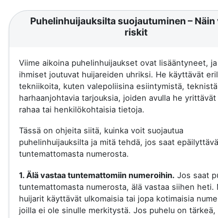
Puhelinhuijauksilta suojautuminen – Näin 
riskit
Viime aikoina puhelinhuijaukset ovat lisääntyneet, j
ihmiset joutuvat huijareiden uhriksi. He käyttävät eril
tekniikoita, kuten valepoliisina esiintymistä, teknistä
harhaanjohtavia tarjouksia, joiden avulla he yrittävä
rahaa tai henkilökohtaisia tietoja.
Tässä on ohjeita siitä, kuinka voit suojautua
puhelinhuijauksilta ja mitä tehdä, jos saat epäilyttäv
tuntemattomasta numerosta.
1. Älä vastaa tuntemattomiin numeroihin.
Jos saat p
tuntemattomasta numerosta, älä vastaa siihen heti.
huijarit käyttävät ulkomaisia tai jopa kotimaisia nume
joilla ei ole sinulle merkitystä. Jos puhelu on tärkeä, 