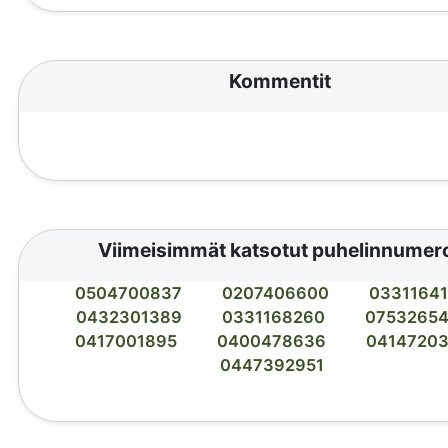
Kommentit
Viimeisimmät katsotut puhelinnumer
0504700837
0207406600
0331164
0432301389
0331168260
0753265
0417001895
0400478636
0414720
0447392951