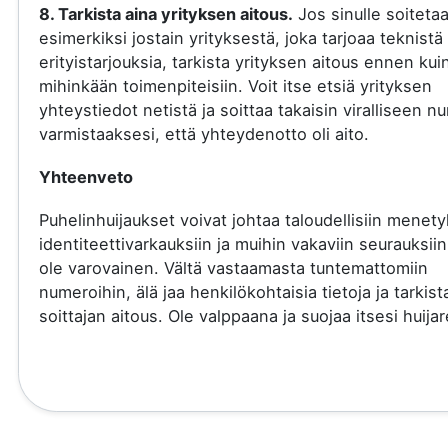
8. Tarkista aina yrityksen aitous.
Jos sinulle soiteta
esimerkiksi jostain yrityksestä, joka tarjoaa teknistä 
erityistarjouksia, tarkista yrityksen aitous ennen kui
mihinkään toimenpiteisiin. Voit itse etsiä yrityksen
yhteystiedot netistä ja soittaa takaisin viralliseen 
varmistaaksesi, että yhteydenotto oli aito.
Yhteenveto
Puhelinhuijaukset voivat johtaa taloudellisiin menety
identiteettivarkauksiin ja muihin vakaviin seurauksiin
ole varovainen. Vältä vastaamasta tuntemattomiin
numeroihin, älä jaa henkilökohtaisia tietoja ja tarkist
soittajan aitous. Ole valppaana ja suojaa itsesi huijare