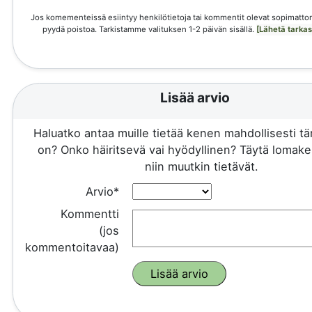
Jos komementeissä esiintyy henkilötietoja tai kommentit olevat sopimattom
pyydä poistoa. Tarkistamme valituksen 1-2 päivän sisällä.
[Lähetä tarka
Lisää arvio
Haluatko antaa muille tietää kenen mahdollisesti 
on? Onko häiritsevä vai hyödyllinen? Täytä lomake 
niin muutkin tietävät.
Arvio*
Kommentti
(jos
kommentoitavaa)