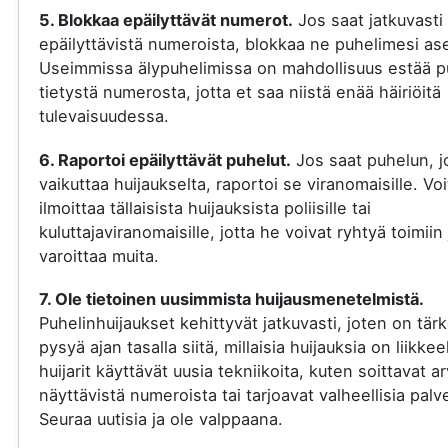
5. Blokkaa epäilyttävät numerot.
Jos saat jatkuvasti
epäilyttävistä numeroista, blokkaa ne puhelimesi ase
Useimmissa älypuhelimissa on mahdollisuus estää p
tietystä numerosta, jotta et saa niistä enää häiriöitä
tulevaisuudessa.
6. Raportoi epäilyttävät puhelut.
Jos saat puhelun, j
vaikuttaa huijaukselta, raportoi se viranomaisille. Voi
ilmoittaa tällaisista huijauksista poliisille tai
kuluttajaviranomaisille, jotta he voivat ryhtyä toimiin 
varoittaa muita.
7. Ole tietoinen uusimmista huijausmenetelmistä.
Puhelinhuijaukset kehittyvät jatkuvasti, joten on tär
pysyä ajan tasalla siitä, millaisia huijauksia on liikkee
huijarit käyttävät uusia tekniikoita, kuten soittavat a
näyttävistä numeroista tai tarjoavat valheellisia palve
Seuraa uutisia ja ole valppaana.