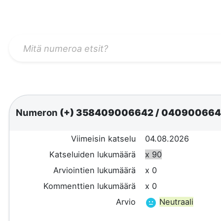
Numeron
(+) 358409006642
/
04090066
Viimeisin katselu
04.08.2026
Katseluiden lukumäärä
x 90
Arviointien lukumäärä
x 0
Kommenttien lukumäärä
x 0
Arvio
Neutraali