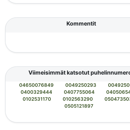
Kommentit
Viimeisimmät katsotut puhelinnumer
04650076849
0049250293
0049250
0400329444
0407755064
0405065
0102531170
0102563290
05047350
0505121897