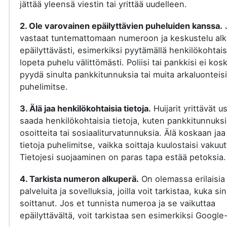
jättää yleensä viestin tai yrittää uudelleen.
2. Ole varovainen epäilyttävien puheluiden kanssa.
vastaat tuntemattomaan numeroon ja keskustelu al
epäilyttävästi, esimerkiksi pyytämällä henkilökohtaisi
lopeta puhelu välittömästi. Poliisi tai pankkisi ei kos
pyydä sinulta pankkitunnuksia tai muita arkaluonteisi
puhelimitse.
3. Älä jaa henkilökohtaisia tietoja.
Huijarit yrittävät u
saada henkilökohtaisia tietoja, kuten pankkitunnuksi
osoitteita tai sosiaaliturvatunnuksia. Älä koskaan jaa
tietoja puhelimitse, vaikka soittaja kuulostaisi vakuut
Tietojesi suojaaminen on paras tapa estää petoksia.
4. Tarkista numeron alkuperä.
On olemassa erilaisia
palveluita ja sovelluksia, joilla voit tarkistaa, kuka si
soittanut. Jos et tunnista numeroa ja se vaikuttaa
epäilyttävältä, voit tarkistaa sen esimerkiksi Google-