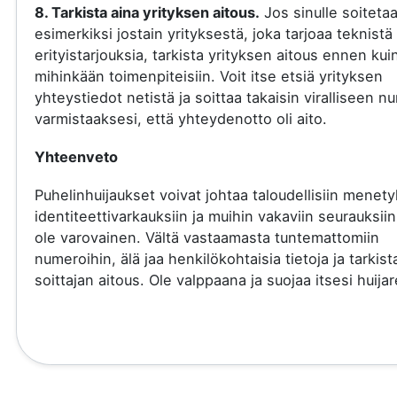
8. Tarkista aina yrityksen aitous.
Jos sinulle soiteta
esimerkiksi jostain yrityksestä, joka tarjoaa teknistä 
erityistarjouksia, tarkista yrityksen aitous ennen kui
mihinkään toimenpiteisiin. Voit itse etsiä yrityksen
yhteystiedot netistä ja soittaa takaisin viralliseen 
varmistaaksesi, että yhteydenotto oli aito.
Yhteenveto
Puhelinhuijaukset voivat johtaa taloudellisiin menety
identiteettivarkauksiin ja muihin vakaviin seurauksiin
ole varovainen. Vältä vastaamasta tuntemattomiin
numeroihin, älä jaa henkilökohtaisia tietoja ja tarkist
soittajan aitous. Ole valppaana ja suojaa itsesi huijare