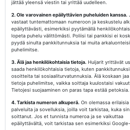
jättää yleensä viestin tai yrittää uudelleen.
2. Ole varovainen epäilyttävien puheluiden kanssa.
vastaat tuntemattomaan numeroon ja keskustelu al
epäilyttävästi, esimerkiksi pyytämällä henkilökohtaisi
lopeta puhelu välittömästi. Poliisi tai pankkisi ei kos
pyydä sinulta pankkitunnuksia tai muita arkaluonteisi
puhelimitse.
3. Älä jaa henkilökohtaisia tietoja.
Huijarit yrittävät u
saada henkilökohtaisia tietoja, kuten pankkitunnuksi
osoitteita tai sosiaaliturvatunnuksia. Älä koskaan jaa
tietoja puhelimitse, vaikka soittaja kuulostaisi vakuut
Tietojesi suojaaminen on paras tapa estää petoksia.
4. Tarkista numeron alkuperä.
On olemassa erilaisia
palveluita ja sovelluksia, joilla voit tarkistaa, kuka si
soittanut. Jos et tunnista numeroa ja se vaikuttaa
epäilyttävältä, voit tarkistaa sen esimerkiksi Google-