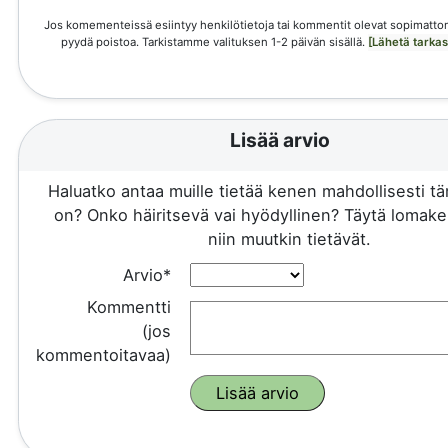
Jos komementeissä esiintyy henkilötietoja tai kommentit olevat sopimattom
pyydä poistoa. Tarkistamme valituksen 1-2 päivän sisällä.
[Lähetä tarka
Lisää arvio
Haluatko antaa muille tietää kenen mahdollisesti 
on? Onko häiritsevä vai hyödyllinen? Täytä lomake 
niin muutkin tietävät.
Arvio*
Kommentti
(jos
kommentoitavaa)