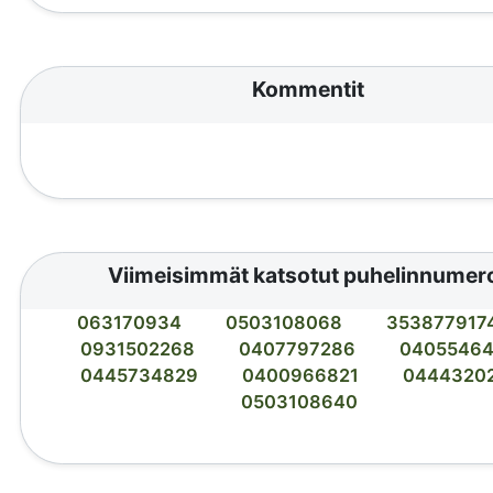
Kommentit
Viimeisimmät katsotut puhelinnumer
063170934
0503108068
353877917
0931502268
0407797286
0405546
0445734829
0400966821
0444320
0503108640