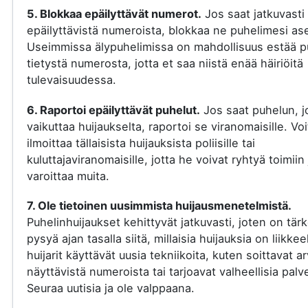
5. Blokkaa epäilyttävät numerot.
Jos saat jatkuvasti
epäilyttävistä numeroista, blokkaa ne puhelimesi ase
Useimmissa älypuhelimissa on mahdollisuus estää p
tietystä numerosta, jotta et saa niistä enää häiriöitä
tulevaisuudessa.
6. Raportoi epäilyttävät puhelut.
Jos saat puhelun, j
vaikuttaa huijaukselta, raportoi se viranomaisille. Voi
ilmoittaa tällaisista huijauksista poliisille tai
kuluttajaviranomaisille, jotta he voivat ryhtyä toimiin 
varoittaa muita.
7. Ole tietoinen uusimmista huijausmenetelmistä.
Puhelinhuijaukset kehittyvät jatkuvasti, joten on tär
pysyä ajan tasalla siitä, millaisia huijauksia on liikkee
huijarit käyttävät uusia tekniikoita, kuten soittavat a
näyttävistä numeroista tai tarjoavat valheellisia palve
Seuraa uutisia ja ole valppaana.