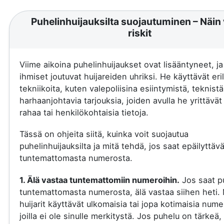
Puhelinhuijauksilta suojautuminen – Näin 
riskit
Viime aikoina puhelinhuijaukset ovat lisääntyneet, j
ihmiset joutuvat huijareiden uhriksi. He käyttävät eril
tekniikoita, kuten valepoliisina esiintymistä, teknistä
harhaanjohtavia tarjouksia, joiden avulla he yrittävä
rahaa tai henkilökohtaisia tietoja.
Tässä on ohjeita siitä, kuinka voit suojautua
puhelinhuijauksilta ja mitä tehdä, jos saat epäilyttäv
tuntemattomasta numerosta.
1. Älä vastaa tuntemattomiin numeroihin.
Jos saat p
tuntemattomasta numerosta, älä vastaa siihen heti.
huijarit käyttävät ulkomaisia tai jopa kotimaisia nume
joilla ei ole sinulle merkitystä. Jos puhelu on tärkeä, 