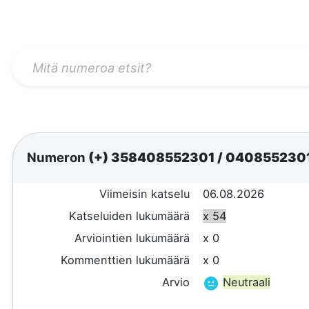
Numeron
(+) 358408552301
/
040855230
Viimeisin katselu
06.08.2026
Katseluiden lukumäärä
x 54
Arviointien lukumäärä
x 0
Kommenttien lukumäärä
x 0
Arvio
Neutraali