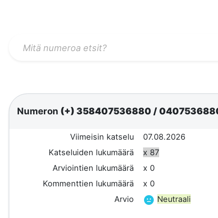
Numeron
(+) 358407536880
/
040753688
Viimeisin katselu
07.08.2026
Katseluiden lukumäärä
x 87
Arviointien lukumäärä
x 0
Kommenttien lukumäärä
x 0
Arvio
Neutraali