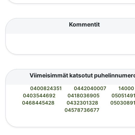
Kommentit
Viimeisimmät katsotut puhelinnumer
0400824351
0442040007
14000
0403544692
0418036905
0505149
0468445428
0432301328
0503089
04578736677