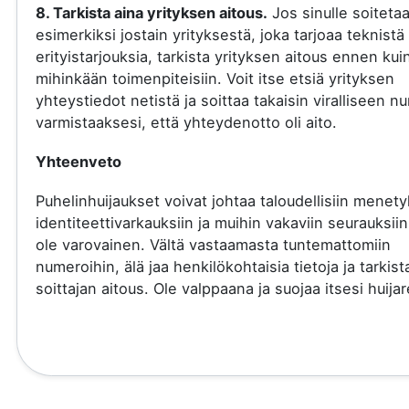
8. Tarkista aina yrityksen aitous.
Jos sinulle soiteta
esimerkiksi jostain yrityksestä, joka tarjoaa teknistä 
erityistarjouksia, tarkista yrityksen aitous ennen kui
mihinkään toimenpiteisiin. Voit itse etsiä yrityksen
yhteystiedot netistä ja soittaa takaisin viralliseen 
varmistaaksesi, että yhteydenotto oli aito.
Yhteenveto
Puhelinhuijaukset voivat johtaa taloudellisiin menety
identiteettivarkauksiin ja muihin vakaviin seurauksiin
ole varovainen. Vältä vastaamasta tuntemattomiin
numeroihin, älä jaa henkilökohtaisia tietoja ja tarkist
soittajan aitous. Ole valppaana ja suojaa itsesi huijare