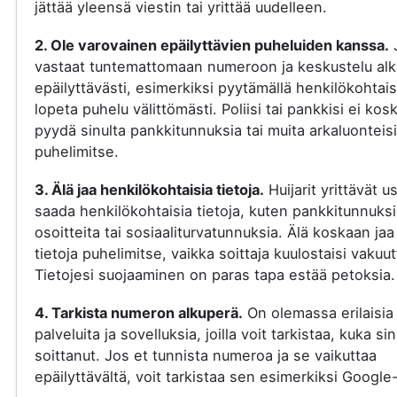
jättää yleensä viestin tai yrittää uudelleen.
2. Ole varovainen epäilyttävien puheluiden kanssa.
vastaat tuntemattomaan numeroon ja keskustelu al
epäilyttävästi, esimerkiksi pyytämällä henkilökohtaisi
lopeta puhelu välittömästi. Poliisi tai pankkisi ei kos
pyydä sinulta pankkitunnuksia tai muita arkaluonteisi
puhelimitse.
3. Älä jaa henkilökohtaisia tietoja.
Huijarit yrittävät u
saada henkilökohtaisia tietoja, kuten pankkitunnuksi
osoitteita tai sosiaaliturvatunnuksia. Älä koskaan jaa
tietoja puhelimitse, vaikka soittaja kuulostaisi vakuut
Tietojesi suojaaminen on paras tapa estää petoksia.
4. Tarkista numeron alkuperä.
On olemassa erilaisia
palveluita ja sovelluksia, joilla voit tarkistaa, kuka si
soittanut. Jos et tunnista numeroa ja se vaikuttaa
epäilyttävältä, voit tarkistaa sen esimerkiksi Google-