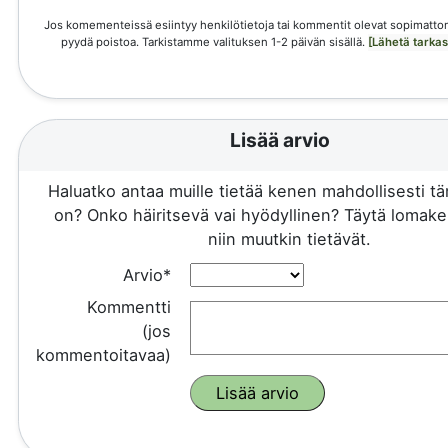
Jos komementeissä esiintyy henkilötietoja tai kommentit olevat sopimattom
pyydä poistoa. Tarkistamme valituksen 1-2 päivän sisällä.
[Lähetä tarka
Lisää arvio
Haluatko antaa muille tietää kenen mahdollisesti 
on? Onko häiritsevä vai hyödyllinen? Täytä lomake 
niin muutkin tietävät.
Arvio*
Kommentti
(jos
kommentoitavaa)