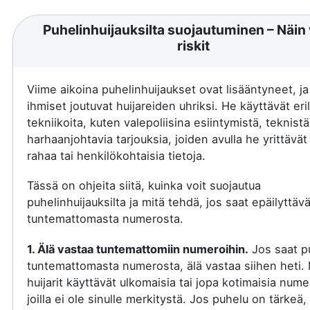
Puhelinhuijauksilta suojautuminen – Näin 
riskit
Viime aikoina puhelinhuijaukset ovat lisääntyneet, j
ihmiset joutuvat huijareiden uhriksi. He käyttävät eril
tekniikoita, kuten valepoliisina esiintymistä, teknistä
harhaanjohtavia tarjouksia, joiden avulla he yrittävä
rahaa tai henkilökohtaisia tietoja.
Tässä on ohjeita siitä, kuinka voit suojautua
puhelinhuijauksilta ja mitä tehdä, jos saat epäilyttäv
tuntemattomasta numerosta.
1. Älä vastaa tuntemattomiin numeroihin.
Jos saat p
tuntemattomasta numerosta, älä vastaa siihen heti.
huijarit käyttävät ulkomaisia tai jopa kotimaisia nume
joilla ei ole sinulle merkitystä. Jos puhelu on tärkeä, 