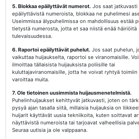
5. Blokkaa epäilyttävät numerot.
Jos saat jatkuvasti
epäilyttävistä numeroista, blokkaa ne puhelimesi ase
Useimmissa älypuhelimissa on mahdollisuus estää p
tietystä numerosta, jotta et saa niistä enää häiriöitä
tulevaisuudessa.
6. Raportoi epäilyttävät puhelut.
Jos saat puhelun, j
vaikuttaa huijaukselta, raportoi se viranomaisille. Voi
ilmoittaa tällaisista huijauksista poliisille tai
kuluttajaviranomaisille, jotta he voivat ryhtyä toimiin 
varoittaa muita.
7. Ole tietoinen uusimmista huijausmenetelmistä.
Puhelinhuijaukset kehittyvät jatkuvasti, joten on tär
pysyä ajan tasalla siitä, millaisia huijauksia on liikkee
huijarit käyttävät uusia tekniikoita, kuten soittavat a
näyttävistä numeroista tai tarjoavat valheellisia palve
Seuraa uutisia ja ole valppaana.