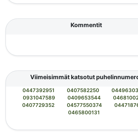
Kommentit
Viimeisimmät katsotut puhelinnumer
0447392951
0407582250
0449630
0931047589
0409653544
0468100
0407729352
04577550374
0447187
0465800131