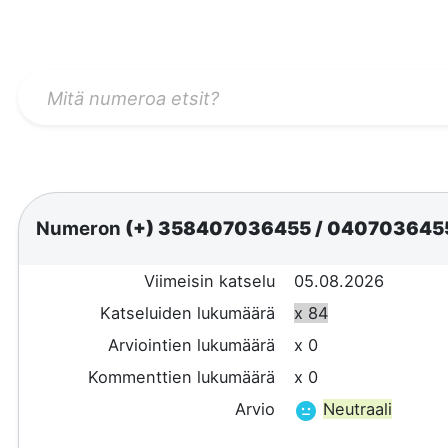
Numeron
(+) 358407036455
/
040703645
Viimeisin katselu
05.08.2026
Katseluiden lukumäärä
x 84
Arviointien lukumäärä
x 0
Kommenttien lukumäärä
x 0
Arvio
Neutraali