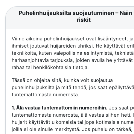
Puhelinhuijauksilta suojautuminen – Näin 
riskit
Viime aikoina puhelinhuijaukset ovat lisääntyneet, j
ihmiset joutuvat huijareiden uhriksi. He käyttävät eril
tekniikoita, kuten valepoliisina esiintymistä, teknistä
harhaanjohtavia tarjouksia, joiden avulla he yrittävä
rahaa tai henkilökohtaisia tietoja.
Tässä on ohjeita siitä, kuinka voit suojautua
puhelinhuijauksilta ja mitä tehdä, jos saat epäilyttäv
tuntemattomasta numerosta.
1. Älä vastaa tuntemattomiin numeroihin.
Jos saat p
tuntemattomasta numerosta, älä vastaa siihen heti.
huijarit käyttävät ulkomaisia tai jopa kotimaisia nume
joilla ei ole sinulle merkitystä. Jos puhelu on tärkeä, 