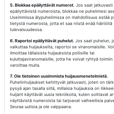
5. Blokkaa epäilyttävät numerot.
Jos saat jatkuvasti
epäilyttävistä numeroista, blokkaa ne puhelimesi ase
Useimmissa älypuhelimissa on mahdollisuus estää p
tietystä numerosta, jotta et saa niistä enää häiriöitä
tulevaisuudessa.
6. Raportoi epäilyttävät puhelut.
Jos saat puhelun, j
vaikuttaa huijaukselta, raportoi se viranomaisille. Voi
ilmoittaa tällaisista huijauksista poliisille tai
kuluttajaviranomaisille, jotta he voivat ryhtyä toimiin 
varoittaa muita.
7. Ole tietoinen uusimmista huijausmenetelmistä.
Puhelinhuijaukset kehittyvät jatkuvasti, joten on tär
pysyä ajan tasalla siitä, millaisia huijauksia on liikkee
huijarit käyttävät uusia tekniikoita, kuten soittavat a
näyttävistä numeroista tai tarjoavat valheellisia palve
Seuraa uutisia ja ole valppaana.