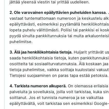
jättää yleensä viestin tai yrittää uudelleen.
2. Ole varovainen epäilyttävien puheluiden kanssa.
vastaat tuntemattomaan numeroon ja keskustelu al
epäilyttävästi, esimerkiksi pyytämällä henkilökohtaisi
lopeta puhelu välittömästi. Poliisi tai pankkisi ei kos
pyydä sinulta pankkitunnuksia tai muita arkaluonteisi
puhelimitse.
3. Älä jaa henkilökohtaisia tietoja.
Huijarit yrittävät u
saada henkilökohtaisia tietoja, kuten pankkitunnuksi
osoitteita tai sosiaaliturvatunnuksia. Älä koskaan jaa
tietoja puhelimitse, vaikka soittaja kuulostaisi vakuut
Tietojesi suojaaminen on paras tapa estää petoksia.
4. Tarkista numeron alkuperä.
On olemassa erilaisia
palveluita ja sovelluksia, joilla voit tarkistaa, kuka si
soittanut. Jos et tunnista numeroa ja se vaikuttaa
epäilyttävältä, voit tarkistaa sen esimerkiksi Google-