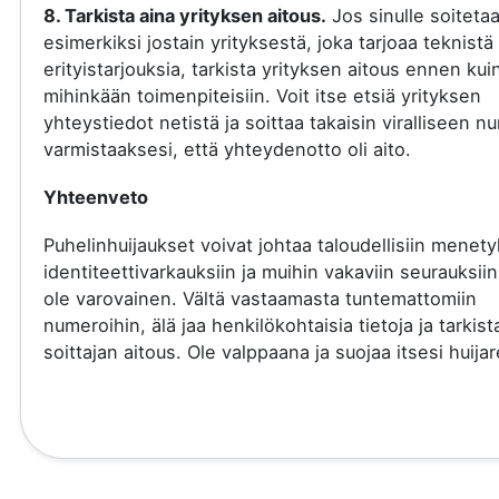
8. Tarkista aina yrityksen aitous.
Jos sinulle soiteta
esimerkiksi jostain yrityksestä, joka tarjoaa teknistä 
erityistarjouksia, tarkista yrityksen aitous ennen kui
mihinkään toimenpiteisiin. Voit itse etsiä yrityksen
yhteystiedot netistä ja soittaa takaisin viralliseen 
varmistaaksesi, että yhteydenotto oli aito.
Yhteenveto
Puhelinhuijaukset voivat johtaa taloudellisiin menety
identiteettivarkauksiin ja muihin vakaviin seurauksiin
ole varovainen. Vältä vastaamasta tuntemattomiin
numeroihin, älä jaa henkilökohtaisia tietoja ja tarkist
soittajan aitous. Ole valppaana ja suojaa itsesi huijare