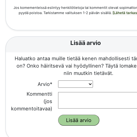
Jos komementeissä esiintyy henkilötietoja tai kommentit olevat sopimattom
pyydä poistoa. Tarkistamme valituksen 1-2 päivän sisällä.
[Lähetä tarka
Lisää arvio
Haluatko antaa muille tietää kenen mahdollisesti 
on? Onko häiritsevä vai hyödyllinen? Täytä lomake 
niin muutkin tietävät.
Arvio*
Kommentti
(jos
kommentoitavaa)