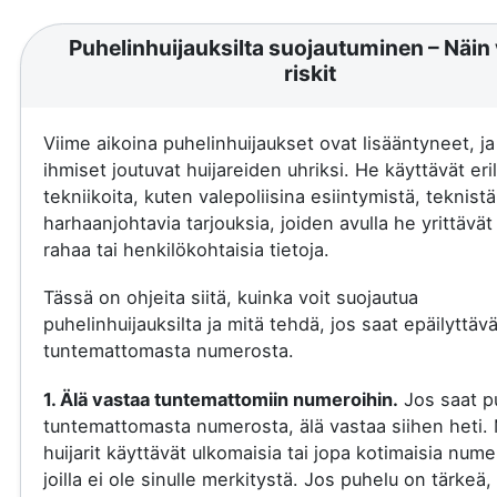
Puhelinhuijauksilta suojautuminen – Näin 
riskit
Viime aikoina puhelinhuijaukset ovat lisääntyneet, j
ihmiset joutuvat huijareiden uhriksi. He käyttävät eril
tekniikoita, kuten valepoliisina esiintymistä, teknistä
harhaanjohtavia tarjouksia, joiden avulla he yrittävä
rahaa tai henkilökohtaisia tietoja.
Tässä on ohjeita siitä, kuinka voit suojautua
puhelinhuijauksilta ja mitä tehdä, jos saat epäilyttäv
tuntemattomasta numerosta.
1. Älä vastaa tuntemattomiin numeroihin.
Jos saat p
tuntemattomasta numerosta, älä vastaa siihen heti.
huijarit käyttävät ulkomaisia tai jopa kotimaisia nume
joilla ei ole sinulle merkitystä. Jos puhelu on tärkeä, 