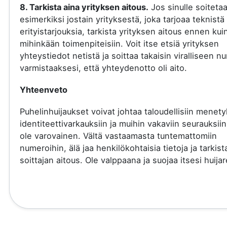
8. Tarkista aina yrityksen aitous.
Jos sinulle soiteta
esimerkiksi jostain yrityksestä, joka tarjoaa teknistä 
erityistarjouksia, tarkista yrityksen aitous ennen kui
mihinkään toimenpiteisiin. Voit itse etsiä yrityksen
yhteystiedot netistä ja soittaa takaisin viralliseen 
varmistaaksesi, että yhteydenotto oli aito.
Yhteenveto
Puhelinhuijaukset voivat johtaa taloudellisiin menety
identiteettivarkauksiin ja muihin vakaviin seurauksiin
ole varovainen. Vältä vastaamasta tuntemattomiin
numeroihin, älä jaa henkilökohtaisia tietoja ja tarkist
soittajan aitous. Ole valppaana ja suojaa itsesi huijare