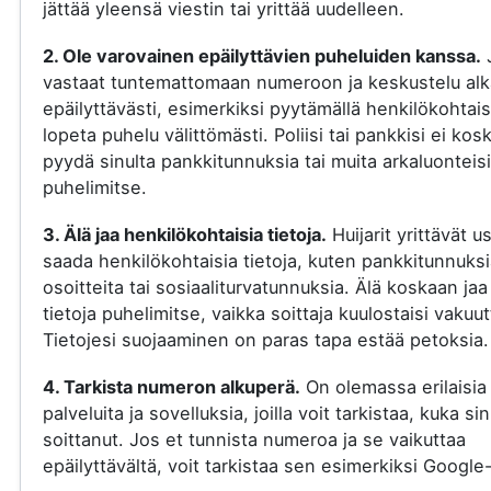
jättää yleensä viestin tai yrittää uudelleen.
2. Ole varovainen epäilyttävien puheluiden kanssa.
vastaat tuntemattomaan numeroon ja keskustelu al
epäilyttävästi, esimerkiksi pyytämällä henkilökohtaisi
lopeta puhelu välittömästi. Poliisi tai pankkisi ei kos
pyydä sinulta pankkitunnuksia tai muita arkaluonteisi
puhelimitse.
3. Älä jaa henkilökohtaisia tietoja.
Huijarit yrittävät u
saada henkilökohtaisia tietoja, kuten pankkitunnuksi
osoitteita tai sosiaaliturvatunnuksia. Älä koskaan jaa
tietoja puhelimitse, vaikka soittaja kuulostaisi vakuut
Tietojesi suojaaminen on paras tapa estää petoksia.
4. Tarkista numeron alkuperä.
On olemassa erilaisia
palveluita ja sovelluksia, joilla voit tarkistaa, kuka si
soittanut. Jos et tunnista numeroa ja se vaikuttaa
epäilyttävältä, voit tarkistaa sen esimerkiksi Google-