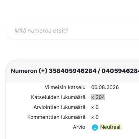
Numeron
(+) 358405946284
/
040594628
Viimeisin katselu
06.08.2026
Katseluiden lukumäärä
x 204
Arviointien lukumäärä
x 0
Kommenttien lukumäärä
x 0
Arvio
Neutraali