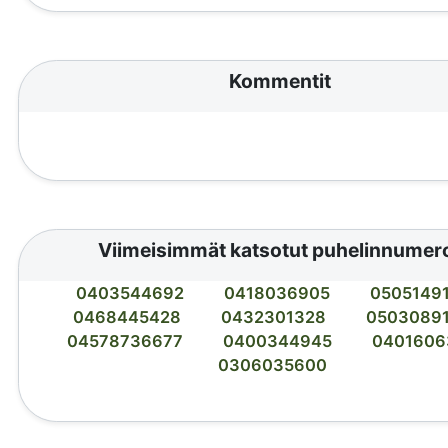
Kommentit
Viimeisimmät katsotut puhelinnumer
0403544692
0418036905
0505149
0468445428
0432301328
0503089
04578736677
0400344945
0401606
0306035600