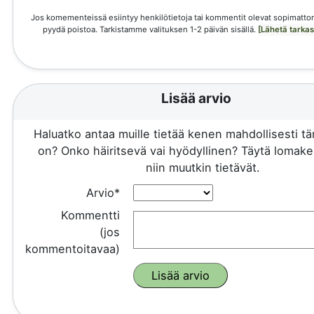
Jos komementeissä esiintyy henkilötietoja tai kommentit olevat sopimattom
pyydä poistoa. Tarkistamme valituksen 1-2 päivän sisällä.
[Lähetä tarka
Lisää arvio
Haluatko antaa muille tietää kenen mahdollisesti 
on? Onko häiritsevä vai hyödyllinen? Täytä lomake 
niin muutkin tietävät.
Arvio*
Kommentti
(jos
kommentoitavaa)