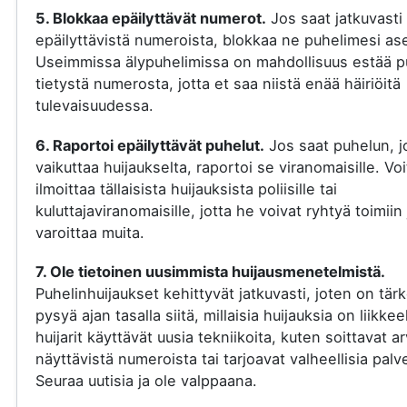
5. Blokkaa epäilyttävät numerot.
Jos saat jatkuvasti
epäilyttävistä numeroista, blokkaa ne puhelimesi ase
Useimmissa älypuhelimissa on mahdollisuus estää p
tietystä numerosta, jotta et saa niistä enää häiriöitä
tulevaisuudessa.
6. Raportoi epäilyttävät puhelut.
Jos saat puhelun, j
vaikuttaa huijaukselta, raportoi se viranomaisille. Voi
ilmoittaa tällaisista huijauksista poliisille tai
kuluttajaviranomaisille, jotta he voivat ryhtyä toimiin 
varoittaa muita.
7. Ole tietoinen uusimmista huijausmenetelmistä.
Puhelinhuijaukset kehittyvät jatkuvasti, joten on tär
pysyä ajan tasalla siitä, millaisia huijauksia on liikkee
huijarit käyttävät uusia tekniikoita, kuten soittavat a
näyttävistä numeroista tai tarjoavat valheellisia palve
Seuraa uutisia ja ole valppaana.