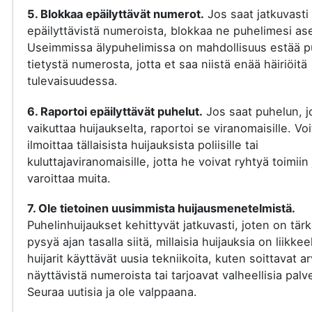
5. Blokkaa epäilyttävät numerot.
Jos saat jatkuvasti
epäilyttävistä numeroista, blokkaa ne puhelimesi ase
Useimmissa älypuhelimissa on mahdollisuus estää p
tietystä numerosta, jotta et saa niistä enää häiriöitä
tulevaisuudessa.
6. Raportoi epäilyttävät puhelut.
Jos saat puhelun, j
vaikuttaa huijaukselta, raportoi se viranomaisille. Voi
ilmoittaa tällaisista huijauksista poliisille tai
kuluttajaviranomaisille, jotta he voivat ryhtyä toimiin 
varoittaa muita.
7. Ole tietoinen uusimmista huijausmenetelmistä.
Puhelinhuijaukset kehittyvät jatkuvasti, joten on tär
pysyä ajan tasalla siitä, millaisia huijauksia on liikkee
huijarit käyttävät uusia tekniikoita, kuten soittavat a
näyttävistä numeroista tai tarjoavat valheellisia palve
Seuraa uutisia ja ole valppaana.