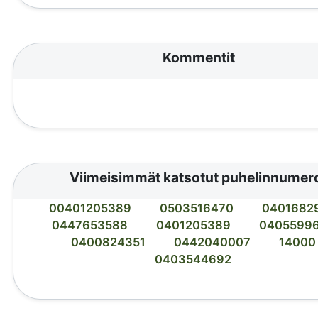
Kommentit
Viimeisimmät katsotut puhelinnumer
00401205389
0503516470
0401682
0447653588
0401205389
0405599
0400824351
0442040007
14000
0403544692