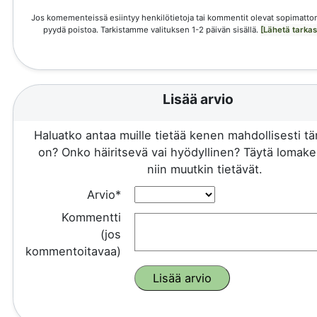
Jos komementeissä esiintyy henkilötietoja tai kommentit olevat sopimattom
pyydä poistoa. Tarkistamme valituksen 1-2 päivän sisällä.
[Lähetä tarka
Lisää arvio
Haluatko antaa muille tietää kenen mahdollisesti 
on? Onko häiritsevä vai hyödyllinen? Täytä lomake 
niin muutkin tietävät.
Arvio*
Kommentti
(jos
kommentoitavaa)