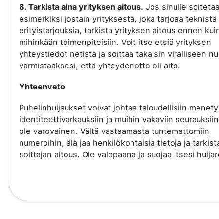
8. Tarkista aina yrityksen aitous.
Jos sinulle soiteta
esimerkiksi jostain yrityksestä, joka tarjoaa teknistä 
erityistarjouksia, tarkista yrityksen aitous ennen kui
mihinkään toimenpiteisiin. Voit itse etsiä yrityksen
yhteystiedot netistä ja soittaa takaisin viralliseen 
varmistaaksesi, että yhteydenotto oli aito.
Yhteenveto
Puhelinhuijaukset voivat johtaa taloudellisiin menety
identiteettivarkauksiin ja muihin vakaviin seurauksiin
ole varovainen. Vältä vastaamasta tuntemattomiin
numeroihin, älä jaa henkilökohtaisia tietoja ja tarkist
soittajan aitous. Ole valppaana ja suojaa itsesi huijare