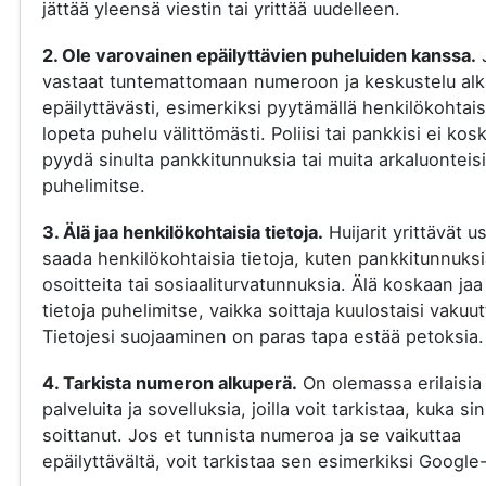
jättää yleensä viestin tai yrittää uudelleen.
2. Ole varovainen epäilyttävien puheluiden kanssa.
vastaat tuntemattomaan numeroon ja keskustelu al
epäilyttävästi, esimerkiksi pyytämällä henkilökohtaisi
lopeta puhelu välittömästi. Poliisi tai pankkisi ei kos
pyydä sinulta pankkitunnuksia tai muita arkaluonteisi
puhelimitse.
3. Älä jaa henkilökohtaisia tietoja.
Huijarit yrittävät u
saada henkilökohtaisia tietoja, kuten pankkitunnuksi
osoitteita tai sosiaaliturvatunnuksia. Älä koskaan jaa
tietoja puhelimitse, vaikka soittaja kuulostaisi vakuut
Tietojesi suojaaminen on paras tapa estää petoksia.
4. Tarkista numeron alkuperä.
On olemassa erilaisia
palveluita ja sovelluksia, joilla voit tarkistaa, kuka si
soittanut. Jos et tunnista numeroa ja se vaikuttaa
epäilyttävältä, voit tarkistaa sen esimerkiksi Google-