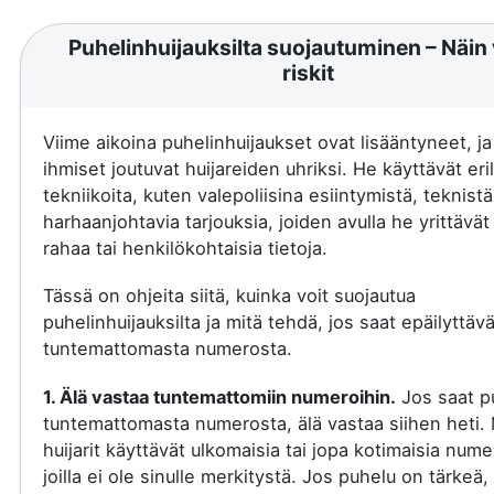
Puhelinhuijauksilta suojautuminen – Näin 
riskit
Viime aikoina puhelinhuijaukset ovat lisääntyneet, j
ihmiset joutuvat huijareiden uhriksi. He käyttävät eril
tekniikoita, kuten valepoliisina esiintymistä, teknistä
harhaanjohtavia tarjouksia, joiden avulla he yrittävä
rahaa tai henkilökohtaisia tietoja.
Tässä on ohjeita siitä, kuinka voit suojautua
puhelinhuijauksilta ja mitä tehdä, jos saat epäilyttäv
tuntemattomasta numerosta.
1. Älä vastaa tuntemattomiin numeroihin.
Jos saat p
tuntemattomasta numerosta, älä vastaa siihen heti.
huijarit käyttävät ulkomaisia tai jopa kotimaisia nume
joilla ei ole sinulle merkitystä. Jos puhelu on tärkeä, 