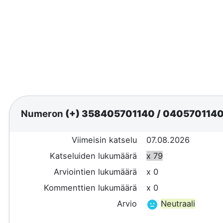
Numeron
(+) 358405701140
/
040570114
Viimeisin katselu
07.08.2026
Katseluiden lukumäärä
x 79
Arviointien lukumäärä
x 0
Kommenttien lukumäärä
x 0
Arvio
Neutraali