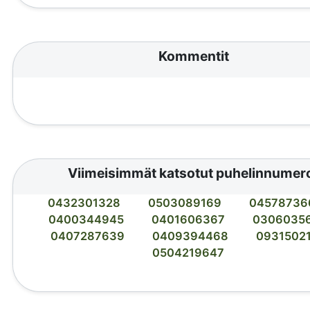
Kommentit
Viimeisimmät katsotut puhelinnumer
0432301328
0503089169
04578736
0400344945
0401606367
0306035
0407287639
0409394468
0931502
0504219647