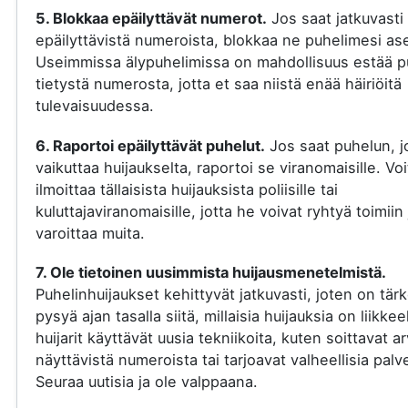
5. Blokkaa epäilyttävät numerot.
Jos saat jatkuvasti
epäilyttävistä numeroista, blokkaa ne puhelimesi ase
Useimmissa älypuhelimissa on mahdollisuus estää p
tietystä numerosta, jotta et saa niistä enää häiriöitä
tulevaisuudessa.
6. Raportoi epäilyttävät puhelut.
Jos saat puhelun, j
vaikuttaa huijaukselta, raportoi se viranomaisille. Voi
ilmoittaa tällaisista huijauksista poliisille tai
kuluttajaviranomaisille, jotta he voivat ryhtyä toimiin 
varoittaa muita.
7. Ole tietoinen uusimmista huijausmenetelmistä.
Puhelinhuijaukset kehittyvät jatkuvasti, joten on tär
pysyä ajan tasalla siitä, millaisia huijauksia on liikkee
huijarit käyttävät uusia tekniikoita, kuten soittavat a
näyttävistä numeroista tai tarjoavat valheellisia palve
Seuraa uutisia ja ole valppaana.