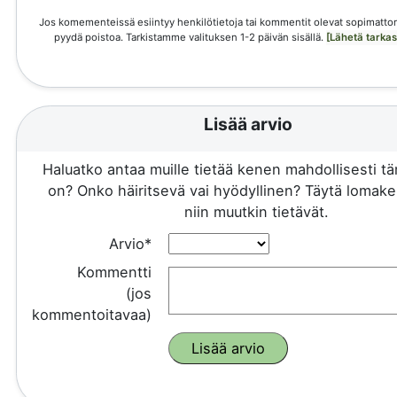
Jos komementeissä esiintyy henkilötietoja tai kommentit olevat sopimattom
pyydä poistoa. Tarkistamme valituksen 1-2 päivän sisällä.
[Lähetä tarka
Lisää arvio
Haluatko antaa muille tietää kenen mahdollisesti 
on? Onko häiritsevä vai hyödyllinen? Täytä lomake 
niin muutkin tietävät.
Arvio*
Kommentti
(jos
kommentoitavaa)