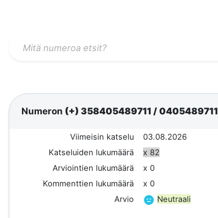
Numeron
(+) 358405489711
/
040548971
Viimeisin katselu
03.08.2026
Katseluiden lukumäärä
x 82
Arviointien lukumäärä
x 0
Kommenttien lukumäärä
x 0
Arvio
Neutraali