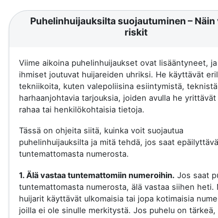
Puhelinhuijauksilta suojautuminen – Näin 
riskit
Viime aikoina puhelinhuijaukset ovat lisääntyneet, j
ihmiset joutuvat huijareiden uhriksi. He käyttävät eril
tekniikoita, kuten valepoliisina esiintymistä, teknistä
harhaanjohtavia tarjouksia, joiden avulla he yrittävä
rahaa tai henkilökohtaisia tietoja.
Tässä on ohjeita siitä, kuinka voit suojautua
puhelinhuijauksilta ja mitä tehdä, jos saat epäilyttäv
tuntemattomasta numerosta.
1. Älä vastaa tuntemattomiin numeroihin.
Jos saat p
tuntemattomasta numerosta, älä vastaa siihen heti.
huijarit käyttävät ulkomaisia tai jopa kotimaisia nume
joilla ei ole sinulle merkitystä. Jos puhelu on tärkeä, 