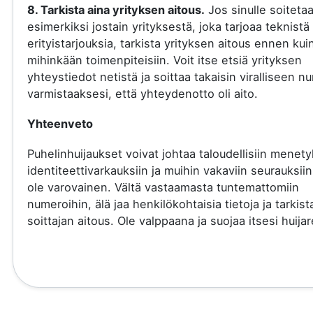
8. Tarkista aina yrityksen aitous.
Jos sinulle soiteta
esimerkiksi jostain yrityksestä, joka tarjoaa teknistä 
erityistarjouksia, tarkista yrityksen aitous ennen kui
mihinkään toimenpiteisiin. Voit itse etsiä yrityksen
yhteystiedot netistä ja soittaa takaisin viralliseen 
varmistaaksesi, että yhteydenotto oli aito.
Yhteenveto
Puhelinhuijaukset voivat johtaa taloudellisiin menety
identiteettivarkauksiin ja muihin vakaviin seurauksiin
ole varovainen. Vältä vastaamasta tuntemattomiin
numeroihin, älä jaa henkilökohtaisia tietoja ja tarkist
soittajan aitous. Ole valppaana ja suojaa itsesi huijare