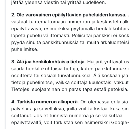
jättää yleensä viestin tai yrittää uudelleen.
2. Ole varovainen epäilyttävien puheluiden kanssa.
vastaat tuntemattomaan numeroon ja keskustelu al
epäilyttävästi, esimerkiksi pyytämällä henkilökohtaisi
lopeta puhelu välittömästi. Poliisi tai pankkisi ei kos
pyydä sinulta pankkitunnuksia tai muita arkaluonteisi
puhelimitse.
3. Älä jaa henkilökohtaisia tietoja.
Huijarit yrittävät u
saada henkilökohtaisia tietoja, kuten pankkitunnuksi
osoitteita tai sosiaaliturvatunnuksia. Älä koskaan jaa
tietoja puhelimitse, vaikka soittaja kuulostaisi vakuut
Tietojesi suojaaminen on paras tapa estää petoksia.
4. Tarkista numeron alkuperä.
On olemassa erilaisia
palveluita ja sovelluksia, joilla voit tarkistaa, kuka si
soittanut. Jos et tunnista numeroa ja se vaikuttaa
epäilyttävältä, voit tarkistaa sen esimerkiksi Google-