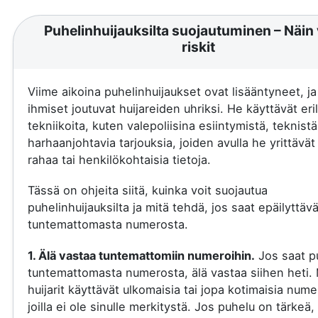
Puhelinhuijauksilta suojautuminen – Näin 
riskit
Viime aikoina puhelinhuijaukset ovat lisääntyneet, j
ihmiset joutuvat huijareiden uhriksi. He käyttävät eril
tekniikoita, kuten valepoliisina esiintymistä, teknistä
harhaanjohtavia tarjouksia, joiden avulla he yrittävä
rahaa tai henkilökohtaisia tietoja.
Tässä on ohjeita siitä, kuinka voit suojautua
puhelinhuijauksilta ja mitä tehdä, jos saat epäilyttäv
tuntemattomasta numerosta.
1. Älä vastaa tuntemattomiin numeroihin.
Jos saat p
tuntemattomasta numerosta, älä vastaa siihen heti.
huijarit käyttävät ulkomaisia tai jopa kotimaisia nume
joilla ei ole sinulle merkitystä. Jos puhelu on tärkeä, 