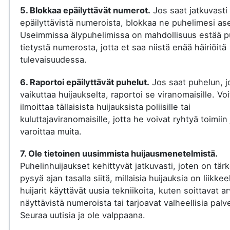
5. Blokkaa epäilyttävät numerot.
Jos saat jatkuvasti
epäilyttävistä numeroista, blokkaa ne puhelimesi ase
Useimmissa älypuhelimissa on mahdollisuus estää p
tietystä numerosta, jotta et saa niistä enää häiriöitä
tulevaisuudessa.
6. Raportoi epäilyttävät puhelut.
Jos saat puhelun, j
vaikuttaa huijaukselta, raportoi se viranomaisille. Voi
ilmoittaa tällaisista huijauksista poliisille tai
kuluttajaviranomaisille, jotta he voivat ryhtyä toimiin 
varoittaa muita.
7. Ole tietoinen uusimmista huijausmenetelmistä.
Puhelinhuijaukset kehittyvät jatkuvasti, joten on tär
pysyä ajan tasalla siitä, millaisia huijauksia on liikkee
huijarit käyttävät uusia tekniikoita, kuten soittavat a
näyttävistä numeroista tai tarjoavat valheellisia palve
Seuraa uutisia ja ole valppaana.