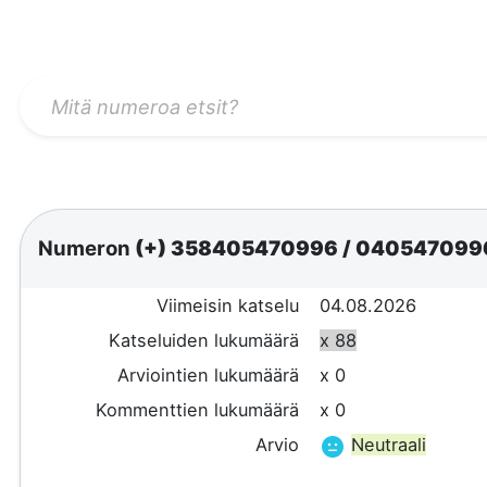
Numeron
(+) 358405470996
/
040547099
Viimeisin katselu
04.08.2026
Katseluiden lukumäärä
x 88
Arviointien lukumäärä
x 0
Kommenttien lukumäärä
x 0
Arvio
Neutraali