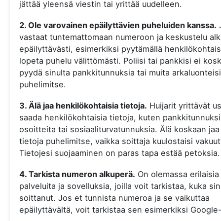
jättää yleensä viestin tai yrittää uudelleen.
2. Ole varovainen epäilyttävien puheluiden kanssa.
vastaat tuntemattomaan numeroon ja keskustelu al
epäilyttävästi, esimerkiksi pyytämällä henkilökohtaisi
lopeta puhelu välittömästi. Poliisi tai pankkisi ei kos
pyydä sinulta pankkitunnuksia tai muita arkaluonteisi
puhelimitse.
3. Älä jaa henkilökohtaisia tietoja.
Huijarit yrittävät u
saada henkilökohtaisia tietoja, kuten pankkitunnuksi
osoitteita tai sosiaaliturvatunnuksia. Älä koskaan jaa
tietoja puhelimitse, vaikka soittaja kuulostaisi vakuut
Tietojesi suojaaminen on paras tapa estää petoksia.
4. Tarkista numeron alkuperä.
On olemassa erilaisia
palveluita ja sovelluksia, joilla voit tarkistaa, kuka si
soittanut. Jos et tunnista numeroa ja se vaikuttaa
epäilyttävältä, voit tarkistaa sen esimerkiksi Google-