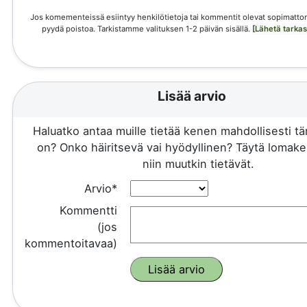
Jos komementeissä esiintyy henkilötietoja tai kommentit olevat sopimattom
pyydä poistoa. Tarkistamme valituksen 1-2 päivän sisällä.
[Lähetä tarka
Lisää arvio
Haluatko antaa muille tietää kenen mahdollisesti 
on? Onko häiritsevä vai hyödyllinen? Täytä lomake 
niin muutkin tietävät.
Arvio*
Kommentti
(jos
kommentoitavaa)