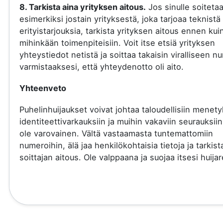
8. Tarkista aina yrityksen aitous.
Jos sinulle soiteta
esimerkiksi jostain yrityksestä, joka tarjoaa teknistä 
erityistarjouksia, tarkista yrityksen aitous ennen kui
mihinkään toimenpiteisiin. Voit itse etsiä yrityksen
yhteystiedot netistä ja soittaa takaisin viralliseen 
varmistaaksesi, että yhteydenotto oli aito.
Yhteenveto
Puhelinhuijaukset voivat johtaa taloudellisiin menety
identiteettivarkauksiin ja muihin vakaviin seurauksiin
ole varovainen. Vältä vastaamasta tuntemattomiin
numeroihin, älä jaa henkilökohtaisia tietoja ja tarkist
soittajan aitous. Ole valppaana ja suojaa itsesi huijare