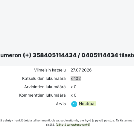
umeron
(+) 358405114434
/
0405114434
tilast
Viimeisin katselu
27.07.2026
Katseluiden lukumäärä
x 102
Arviointien lukumäärä
x 0
Kommenttien lukumäärä
x 0
Neutraali
Arvio
esiintyy henkilötietoja tai kommentit olevat sopimattomia, ole hyvä ja pyydä poistoa. Tarkistamme 
sisällä.
[Lähetä tarkastuspyyntö]