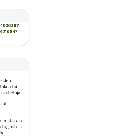
01606367
4219647
reiden
 tukea tai
sia tietoja.
saat
erosta, älä
a, joilla ei
tää