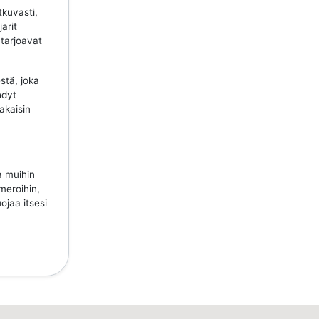
tkuvasti,
jarit
 tarjoavat
stä, joka
hdyt
takaisin
a muihin
meroihin,
ojaa itsesi