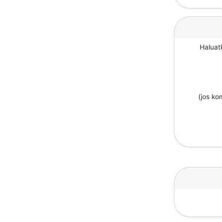
Haluat
(jos k