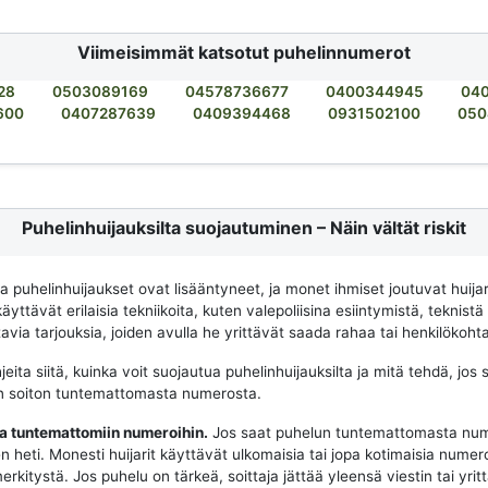
Viimeisimmät katsotut puhelinnumerot
28
0503089169
04578736677
0400344945
04
600
0407287639
0409394468
0931502100
050
Puhelinhuijauksilta suojautuminen – Näin vältät riskit
na puhelinhuijaukset ovat lisääntyneet, ja monet ihmiset joutuvat huija
käyttävät erilaisia tekniikoita, kuten valepoliisina esiintymistä, teknistä
via tarjouksia, joiden avulla he yrittävät saada rahaa tai henkilökohtai
eita siitä, kuinka voit suojautua puhelinhuijauksilta ja mitä tehdä, jos 
n soiton tuntemattomasta numerosta.
aa tuntemattomiin numeroihin.
Jos saat puhelun tuntemattomasta num
n heti. Monesti huijarit käyttävät ulkomaisia tai jopa kotimaisia numeroit
merkitystä. Jos puhelu on tärkeä, soittaja jättää yleensä viestin tai yrit