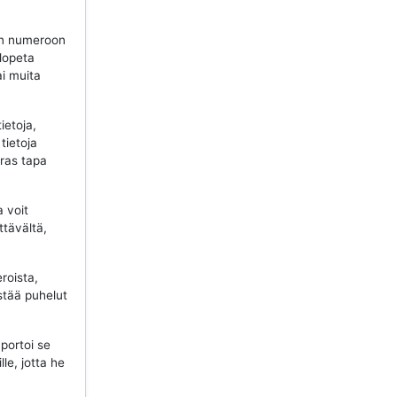
n numeroon
 lopeta
ai muita
ietoja,
tietoja
aras tapa
a voit
ttävältä,
roista,
stää puhelut
portoi se
lle, jotta he