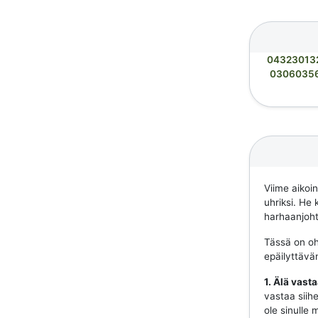
04323013
0306035
Viime aikoi
uhriksi. He 
harhaanjohta
Tässä on ohj
epäilyttävä
1. Älä vast
vastaa siihe
ole sinulle 