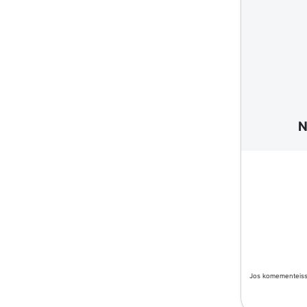
N
Jos komementeissä 