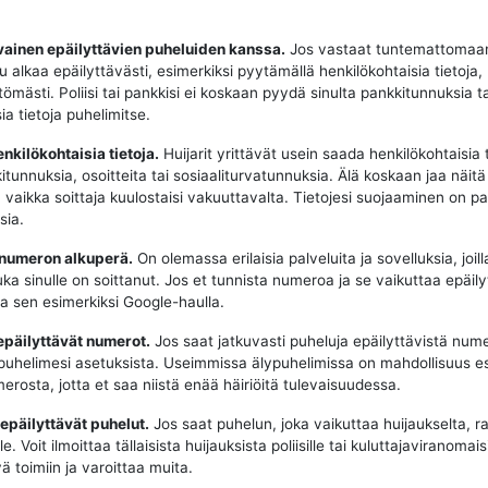
vainen epäilyttävien puheluiden kanssa.
Jos vastaat tuntemattomaa
u alkaa epäilyttävästi, esimerkiksi pyytämällä henkilökohtaisia tietoja,
tömästi. Poliisi tai pankkisi ei koskaan pyydä sinulta pankkitunnuksia t
ia tietoja puhelimitse.
enkilökohtaisia tietoja.
Huijarit yrittävät usein saada henkilökohtaisia t
tunnuksia, osoitteita tai sosiaaliturvatunnuksia. Älä koskaan jaa näitä 
, vaikka soittaja kuulostaisi vakuuttavalta. Tietojesi suojaaminen on p
sia.
 numeron alkuperä.
On olemassa erilaisia palveluita ja sovelluksia, joill
uka sinulle on soittanut. Jos et tunnista numeroa ja se vaikuttaa epäily
aa sen esimerkiksi Google-haulla.
epäilyttävät numerot.
Jos saat jatkuvasti puheluja epäilyttävistä nume
puhelimesi asetuksista. Useimmissa älypuhelimissa on mahdollisuus e
erosta, jotta et saa niistä enää häiriöitä tulevaisuudessa.
 epäilyttävät puhelut.
Jos saat puhelun, joka vaikuttaa huijaukselta, ra
e. Voit ilmoittaa tällaisista huijauksista poliisille tai kuluttajaviranomaisi
ä toimiin ja varoittaa muita.