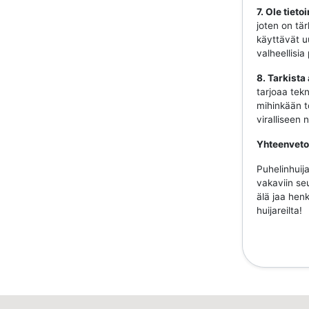
7. Ole tiet
joten on tär
käyttävät uu
valheellisia
8. Tarkista
tarjoaa tekn
mihinkään to
viralliseen
Yhteenveto
Puhelinhuija
vakaviin se
älä jaa henk
huijareilta!