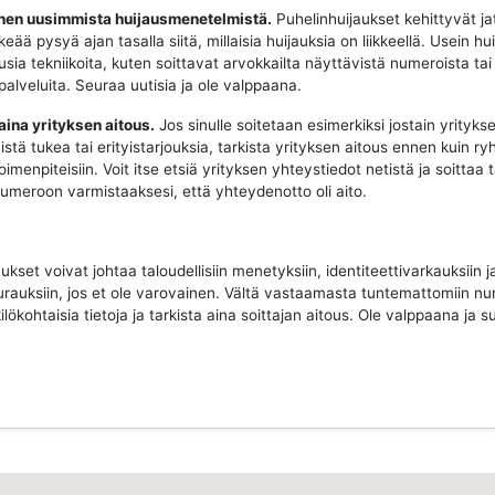
oinen uusimmista huijausmenetelmistä.
Puhelinhuijaukset kehittyvät ja
keää pysyä ajan tasalla siitä, millaisia huijauksia on liikkeellä. Usein hui
sia tekniikoita, kuten soittavat arvokkailta näyttävistä numeroista tai
 palveluita. Seuraa uutisia ja ole valppaana.
 aina yrityksen aitous.
Jos sinulle soitetaan esimerkiksi jostain yritykse
istä tukea tai erityistarjouksia, tarkista yrityksen aitous ennen kuin ry
imenpiteisiin. Voit itse etsiä yrityksen yhteystiedot netistä ja soittaa 
 numeroon varmistaaksesi, että yhteydenotto oli aito.
ukset voivat johtaa taloudellisiin menetyksiin, identiteettivarkauksiin j
urauksiin, jos et ole varovainen. Vältä vastaamasta tuntemattomiin nu
ilökohtaisia tietoja ja tarkista aina soittajan aitous. Ole valppaana ja su