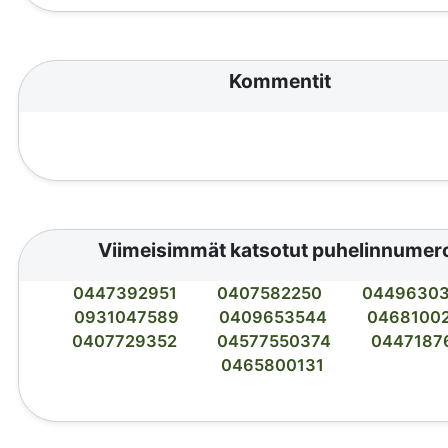
Kommentit
Viimeisimmät katsotut puhelinnumer
0447392951
0407582250
0449630
0931047589
0409653544
0468100
0407729352
04577550374
0447187
0465800131