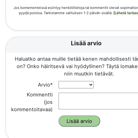
Jos komementeissä esiintyy henkilötietoja tai kommentit olevat sopimattom
pyydä poistoa. Tarkistamme valituksen 1-2 päivän sisällä.
[Lähetä tarka
Lisää arvio
Haluatko antaa muille tietää kenen mahdollisesti 
on? Onko häiritsevä vai hyödyllinen? Täytä lomake 
niin muutkin tietävät.
Arvio*
Kommentti
(jos
kommentoitavaa)