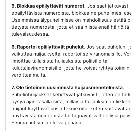
5. Blokkaa epäilyttävät numerot.
Jos saat jatkuvasti
epäilyttävistä numeroista, blokkaa ne puhelimesi ase
Useimmissa älypuhelimissa on mahdollisuus estää p
tietystä numerosta, jotta et saa niistä enää häiriöitä
tulevaisuudessa.
6. Raportoi epäilyttävät puhelut.
Jos saat puhelun, j
vaikuttaa huijaukselta, raportoi se viranomaisille. Voi
ilmoittaa tällaisista huijauksista poliisille tai
kuluttajaviranomaisille, jotta he voivat ryhtyä toimiin 
varoittaa muita.
7. Ole tietoinen uusimmista huijausmenetelmistä.
Puhelinhuijaukset kehittyvät jatkuvasti, joten on tär
pysyä ajan tasalla siitä, millaisia huijauksia on liikkee
huijarit käyttävät uusia tekniikoita, kuten soittavat a
näyttävistä numeroista tai tarjoavat valheellisia palve
Seuraa uutisia ja ole valppaana.