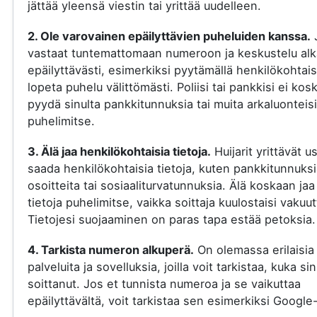
jättää yleensä viestin tai yrittää uudelleen.
2. Ole varovainen epäilyttävien puheluiden kanssa.
vastaat tuntemattomaan numeroon ja keskustelu al
epäilyttävästi, esimerkiksi pyytämällä henkilökohtaisi
lopeta puhelu välittömästi. Poliisi tai pankkisi ei kos
pyydä sinulta pankkitunnuksia tai muita arkaluonteisi
puhelimitse.
3. Älä jaa henkilökohtaisia tietoja.
Huijarit yrittävät u
saada henkilökohtaisia tietoja, kuten pankkitunnuksi
osoitteita tai sosiaaliturvatunnuksia. Älä koskaan jaa
tietoja puhelimitse, vaikka soittaja kuulostaisi vakuut
Tietojesi suojaaminen on paras tapa estää petoksia.
4. Tarkista numeron alkuperä.
On olemassa erilaisia
palveluita ja sovelluksia, joilla voit tarkistaa, kuka si
soittanut. Jos et tunnista numeroa ja se vaikuttaa
epäilyttävältä, voit tarkistaa sen esimerkiksi Google-