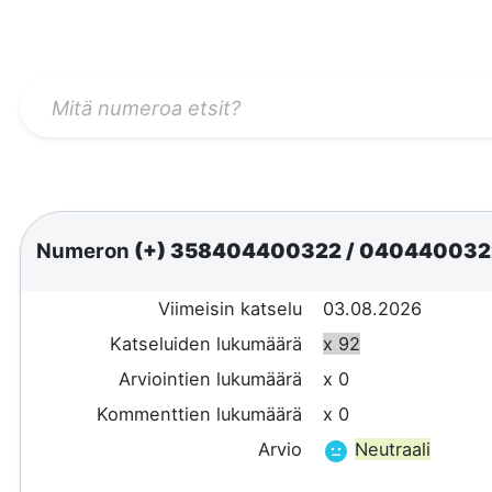
Numeron
(+) 358404400322
/
04044003
Viimeisin katselu
03.08.2026
Katseluiden lukumäärä
x 92
Arviointien lukumäärä
x 0
Kommenttien lukumäärä
x 0
Arvio
Neutraali