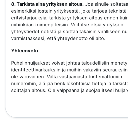
8. Tarkista aina yrityksen aitous.
Jos sinulle soiteta
esimerkiksi jostain yrityksestä, joka tarjoaa teknistä 
erityistarjouksia, tarkista yrityksen aitous ennen kui
mihinkään toimenpiteisiin. Voit itse etsiä yrityksen
yhteystiedot netistä ja soittaa takaisin viralliseen 
varmistaaksesi, että yhteydenotto oli aito.
Yhteenveto
Puhelinhuijaukset voivat johtaa taloudellisiin menety
identiteettivarkauksiin ja muihin vakaviin seurauksiin
ole varovainen. Vältä vastaamasta tuntemattomiin
numeroihin, älä jaa henkilökohtaisia tietoja ja tarkist
soittajan aitous. Ole valppaana ja suojaa itsesi huijare