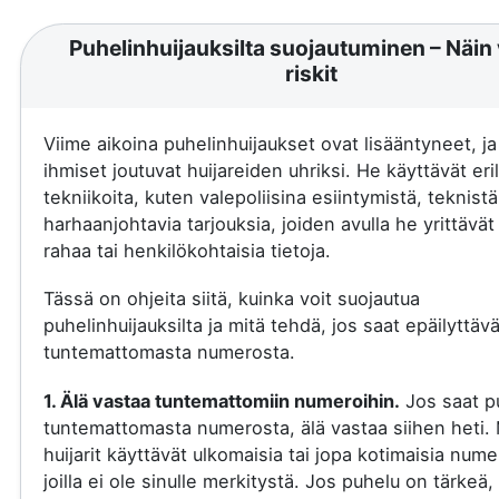
Puhelinhuijauksilta suojautuminen – Näin 
riskit
Viime aikoina puhelinhuijaukset ovat lisääntyneet, j
ihmiset joutuvat huijareiden uhriksi. He käyttävät eril
tekniikoita, kuten valepoliisina esiintymistä, teknistä
harhaanjohtavia tarjouksia, joiden avulla he yrittävä
rahaa tai henkilökohtaisia tietoja.
Tässä on ohjeita siitä, kuinka voit suojautua
puhelinhuijauksilta ja mitä tehdä, jos saat epäilyttäv
tuntemattomasta numerosta.
1. Älä vastaa tuntemattomiin numeroihin.
Jos saat p
tuntemattomasta numerosta, älä vastaa siihen heti.
huijarit käyttävät ulkomaisia tai jopa kotimaisia nume
joilla ei ole sinulle merkitystä. Jos puhelu on tärkeä, 