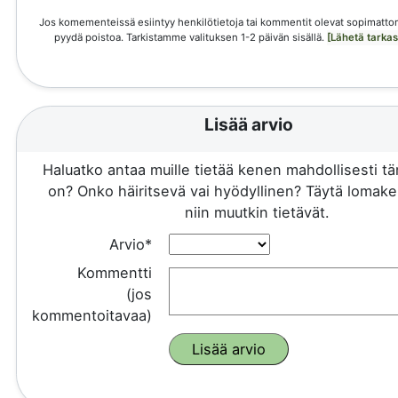
Jos komementeissä esiintyy henkilötietoja tai kommentit olevat sopimattom
pyydä poistoa. Tarkistamme valituksen 1-2 päivän sisällä.
[Lähetä tarka
Lisää arvio
Haluatko antaa muille tietää kenen mahdollisesti 
on? Onko häiritsevä vai hyödyllinen? Täytä lomake 
niin muutkin tietävät.
Arvio*
Kommentti
(jos
kommentoitavaa)