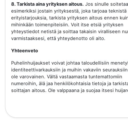
8. Tarkista aina yrityksen aitous.
Jos sinulle soiteta
esimerkiksi jostain yrityksestä, joka tarjoaa teknistä 
erityistarjouksia, tarkista yrityksen aitous ennen kui
mihinkään toimenpiteisiin. Voit itse etsiä yrityksen
yhteystiedot netistä ja soittaa takaisin viralliseen 
varmistaaksesi, että yhteydenotto oli aito.
Yhteenveto
Puhelinhuijaukset voivat johtaa taloudellisiin menety
identiteettivarkauksiin ja muihin vakaviin seurauksiin
ole varovainen. Vältä vastaamasta tuntemattomiin
numeroihin, älä jaa henkilökohtaisia tietoja ja tarkist
soittajan aitous. Ole valppaana ja suojaa itsesi huijare