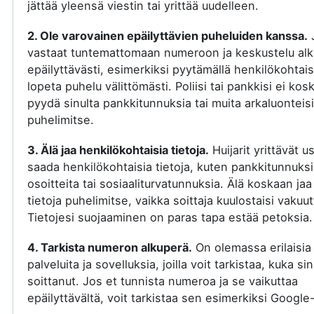
jättää yleensä viestin tai yrittää uudelleen.
2. Ole varovainen epäilyttävien puheluiden kanssa.
vastaat tuntemattomaan numeroon ja keskustelu al
epäilyttävästi, esimerkiksi pyytämällä henkilökohtaisi
lopeta puhelu välittömästi. Poliisi tai pankkisi ei kos
pyydä sinulta pankkitunnuksia tai muita arkaluonteisi
puhelimitse.
3. Älä jaa henkilökohtaisia tietoja.
Huijarit yrittävät u
saada henkilökohtaisia tietoja, kuten pankkitunnuksi
osoitteita tai sosiaaliturvatunnuksia. Älä koskaan jaa
tietoja puhelimitse, vaikka soittaja kuulostaisi vakuut
Tietojesi suojaaminen on paras tapa estää petoksia.
4. Tarkista numeron alkuperä.
On olemassa erilaisia
palveluita ja sovelluksia, joilla voit tarkistaa, kuka si
soittanut. Jos et tunnista numeroa ja se vaikuttaa
epäilyttävältä, voit tarkistaa sen esimerkiksi Google-