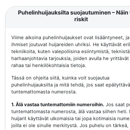
Puhelinhuijauksilta suojautuminen – Näin 
riskit
Viime aikoina puhelinhuijaukset ovat lisääntyneet, j
ihmiset joutuvat huijareiden uhriksi. He käyttävät eril
tekniikoita, kuten valepoliisina esiintymistä, teknistä
harhaanjohtavia tarjouksia, joiden avulla he yrittävä
rahaa tai henkilökohtaisia tietoja.
Tässä on ohjeita siitä, kuinka voit suojautua
puhelinhuijauksilta ja mitä tehdä, jos saat epäilyttäv
tuntemattomasta numerosta.
1. Älä vastaa tuntemattomiin numeroihin.
Jos saat p
tuntemattomasta numerosta, älä vastaa siihen heti.
huijarit käyttävät ulkomaisia tai jopa kotimaisia nume
joilla ei ole sinulle merkitystä. Jos puhelu on tärkeä, 