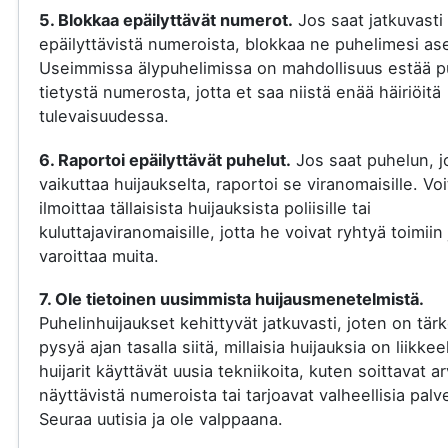
5. Blokkaa epäilyttävät numerot.
Jos saat jatkuvasti
epäilyttävistä numeroista, blokkaa ne puhelimesi ase
Useimmissa älypuhelimissa on mahdollisuus estää p
tietystä numerosta, jotta et saa niistä enää häiriöitä
tulevaisuudessa.
6. Raportoi epäilyttävät puhelut.
Jos saat puhelun, j
vaikuttaa huijaukselta, raportoi se viranomaisille. Voi
ilmoittaa tällaisista huijauksista poliisille tai
kuluttajaviranomaisille, jotta he voivat ryhtyä toimiin 
varoittaa muita.
7. Ole tietoinen uusimmista huijausmenetelmistä.
Puhelinhuijaukset kehittyvät jatkuvasti, joten on tär
pysyä ajan tasalla siitä, millaisia huijauksia on liikkee
huijarit käyttävät uusia tekniikoita, kuten soittavat a
näyttävistä numeroista tai tarjoavat valheellisia palve
Seuraa uutisia ja ole valppaana.