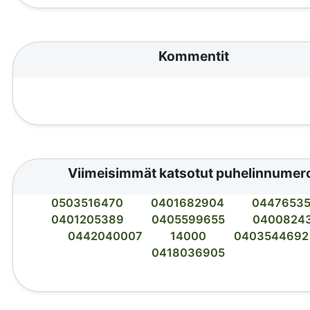
Kommentit
Viimeisimmät katsotut puhelinnumer
0503516470
0401682904
0447653
0401205389
0405599655
0400824
0442040007
14000
0403544692
0418036905