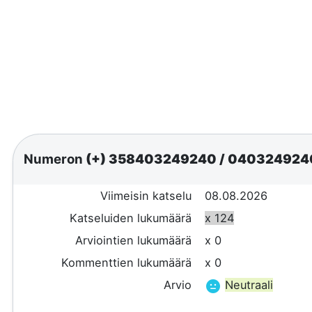
Numeron
(+) 358403249240
/
04032492
Viimeisin katselu
08.08.2026
Katseluiden lukumäärä
x 124
Arviointien lukumäärä
x 0
Kommenttien lukumäärä
x 0
Arvio
Neutraali