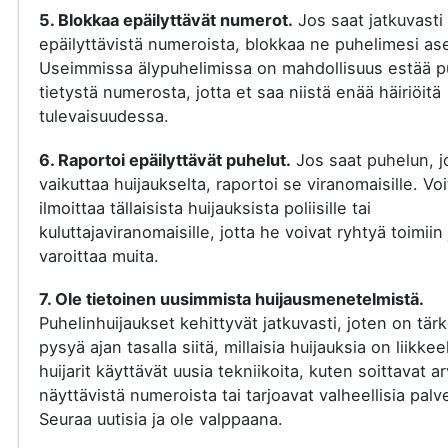
5. Blokkaa epäilyttävät numerot.
Jos saat jatkuvasti
epäilyttävistä numeroista, blokkaa ne puhelimesi ase
Useimmissa älypuhelimissa on mahdollisuus estää p
tietystä numerosta, jotta et saa niistä enää häiriöitä
tulevaisuudessa.
6. Raportoi epäilyttävät puhelut.
Jos saat puhelun, j
vaikuttaa huijaukselta, raportoi se viranomaisille. Voi
ilmoittaa tällaisista huijauksista poliisille tai
kuluttajaviranomaisille, jotta he voivat ryhtyä toimiin 
varoittaa muita.
7. Ole tietoinen uusimmista huijausmenetelmistä.
Puhelinhuijaukset kehittyvät jatkuvasti, joten on tär
pysyä ajan tasalla siitä, millaisia huijauksia on liikkee
huijarit käyttävät uusia tekniikoita, kuten soittavat a
näyttävistä numeroista tai tarjoavat valheellisia palve
Seuraa uutisia ja ole valppaana.