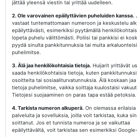
jättää yleensä viestin tai yrittää uudelleen.
2. Ole varovainen epäilyttävien puheluiden kanssa.
vastaat tuntemattomaan numeroon ja keskustelu al
epäilyttävästi, esimerkiksi pyytämällä henkilökohtaisi
lopeta puhelu välittömästi. Poliisi tai pankkisi ei kos
pyydä sinulta pankkitunnuksia tai muita arkaluonteisi
puhelimitse.
3. Älä jaa henkilökohtaisia tietoja.
Huijarit yrittävät u
saada henkilökohtaisia tietoja, kuten pankkitunnuksi
osoitteita tai sosiaaliturvatunnuksia. Älä koskaan jaa
tietoja puhelimitse, vaikka soittaja kuulostaisi vakuut
Tietojesi suojaaminen on paras tapa estää petoksia.
4. Tarkista numeron alkuperä.
On olemassa erilaisia
palveluita ja sovelluksia, joilla voit tarkistaa, kuka si
soittanut. Jos et tunnista numeroa ja se vaikuttaa
epäilyttävältä, voit tarkistaa sen esimerkiksi Google-