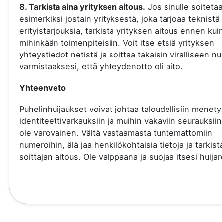
8. Tarkista aina yrityksen aitous.
Jos sinulle soiteta
esimerkiksi jostain yrityksestä, joka tarjoaa teknistä 
erityistarjouksia, tarkista yrityksen aitous ennen kui
mihinkään toimenpiteisiin. Voit itse etsiä yrityksen
yhteystiedot netistä ja soittaa takaisin viralliseen 
varmistaaksesi, että yhteydenotto oli aito.
Yhteenveto
Puhelinhuijaukset voivat johtaa taloudellisiin menety
identiteettivarkauksiin ja muihin vakaviin seurauksiin
ole varovainen. Vältä vastaamasta tuntemattomiin
numeroihin, älä jaa henkilökohtaisia tietoja ja tarkist
soittajan aitous. Ole valppaana ja suojaa itsesi huijare