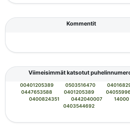
Kommentit
Viimeisimmät katsotut puhelinnumer
00401205389
0503516470
0401682
0447653588
0401205389
0405599
0400824351
0442040007
14000
0403544692