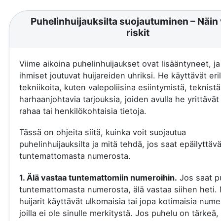
Puhelinhuijauksilta suojautuminen – Näin 
riskit
Viime aikoina puhelinhuijaukset ovat lisääntyneet, j
ihmiset joutuvat huijareiden uhriksi. He käyttävät eril
tekniikoita, kuten valepoliisina esiintymistä, teknistä
harhaanjohtavia tarjouksia, joiden avulla he yrittävä
rahaa tai henkilökohtaisia tietoja.
Tässä on ohjeita siitä, kuinka voit suojautua
puhelinhuijauksilta ja mitä tehdä, jos saat epäilyttäv
tuntemattomasta numerosta.
1. Älä vastaa tuntemattomiin numeroihin.
Jos saat p
tuntemattomasta numerosta, älä vastaa siihen heti.
huijarit käyttävät ulkomaisia tai jopa kotimaisia nume
joilla ei ole sinulle merkitystä. Jos puhelu on tärkeä, 