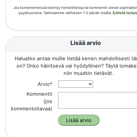
Jos komementeissä esiintyy henkilötietoja tai kommentit olevat sopimattom
pyydä poistoa. Tarkistamme valituksen 1-2 päivän sisällä.
[Lähetä tarka
Lisää arvio
Haluatko antaa muille tietää kenen mahdollisesti 
on? Onko häiritsevä vai hyödyllinen? Täytä lomake 
niin muutkin tietävät.
Arvio*
Kommentti
(jos
kommentoitavaa)