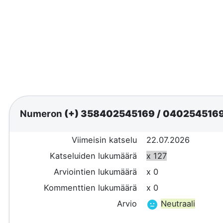
Numeron
(+) 358402545169
/
040254516
Viimeisin katselu
22.07.2026
Katseluiden lukumäärä
x 127
Arviointien lukumäärä
x 0
Kommenttien lukumäärä
x 0
Arvio
Neutraali