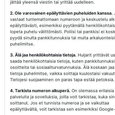
jättää yleensä viestin tai yrittää uudelleen.
2. Ole varovainen epäilyttävien puheluiden kanssa.
vastaat tuntemattomaan numeroon ja keskustelu al
epäilyttävästi, esimerkiksi pyytämällä henkilökohtaisi
lopeta puhelu välittömästi. Poliisi tai pankkisi ei kos
pyydä sinulta pankkitunnuksia tai muita arkaluonteisi
puhelimitse.
3. Älä jaa henkilökohtaisia tietoja.
Huijarit yrittävät u
saada henkilökohtaisia tietoja, kuten pankkitunnuksi
osoitteita tai sosiaaliturvatunnuksia. Älä koskaan jaa
tietoja puhelimitse, vaikka soittaja kuulostaisi vakuut
Tietojesi suojaaminen on paras tapa estää petoksia.
4. Tarkista numeron alkuperä.
On olemassa erilaisia
palveluita ja sovelluksia, joilla voit tarkistaa, kuka si
soittanut. Jos et tunnista numeroa ja se vaikuttaa
epäilyttävältä, voit tarkistaa sen esimerkiksi Google-