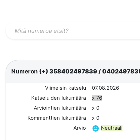
Numeron
(+) 358402497839
/
040249783
Viimeisin katselu
07.08.2026
Katseluiden lukumäärä
x 76
Arviointien lukumäärä
x 0
Kommenttien lukumäärä
x 0
Arvio
Neutraali