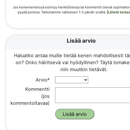
Jos komementeissä esiintyy henkilötietoja tai kommentit olevat sopimattom
pyydä poistoa. Tarkistamme valituksen 1-2 päivän sisällä.
[Lähetä tarka
Lisää arvio
Haluatko antaa muille tietää kenen mahdollisesti 
on? Onko häiritsevä vai hyödyllinen? Täytä lomake 
niin muutkin tietävät.
Arvio*
Kommentti
(jos
kommentoitavaa)