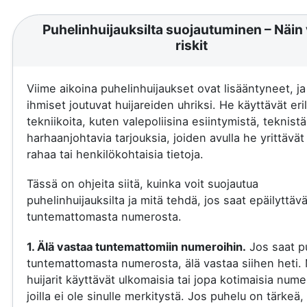
Puhelinhuijauksilta suojautuminen – Näin 
riskit
Viime aikoina puhelinhuijaukset ovat lisääntyneet, j
ihmiset joutuvat huijareiden uhriksi. He käyttävät eril
tekniikoita, kuten valepoliisina esiintymistä, teknistä
harhaanjohtavia tarjouksia, joiden avulla he yrittävä
rahaa tai henkilökohtaisia tietoja.
Tässä on ohjeita siitä, kuinka voit suojautua
puhelinhuijauksilta ja mitä tehdä, jos saat epäilyttäv
tuntemattomasta numerosta.
1. Älä vastaa tuntemattomiin numeroihin.
Jos saat p
tuntemattomasta numerosta, älä vastaa siihen heti.
huijarit käyttävät ulkomaisia tai jopa kotimaisia nume
joilla ei ole sinulle merkitystä. Jos puhelu on tärkeä, 