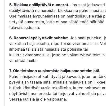
5. Blokkaa epäilyttävät numerot.
Jos saat jatkuvasti
epäilyttävistä numeroista, blokkaa ne puhelimesi ase
Useimmissa älypuhelimissa on mahdollisuus estää p
tietystä numerosta, jotta et saa niistä enää häiriöitä
tulevaisuudessa.
6. Raportoi epäilyttävät puhelut.
Jos saat puhelun, j
vaikuttaa huijaukselta, raportoi se viranomaisille. Voi
ilmoittaa tällaisista huijauksista poliisille tai
kuluttajaviranomaisille, jotta he voivat ryhtyä toimiin 
varoittaa muita.
7. Ole tietoinen uusimmista huijausmenetelmistä.
Puhelinhuijaukset kehittyvät jatkuvasti, joten on tär
pysyä ajan tasalla siitä, millaisia huijauksia on liikkee
huijarit käyttävät uusia tekniikoita, kuten soittavat a
näyttävistä numeroista tai tarjoavat valheellisia palve
Seuraa uutisia ja ole valppaana.