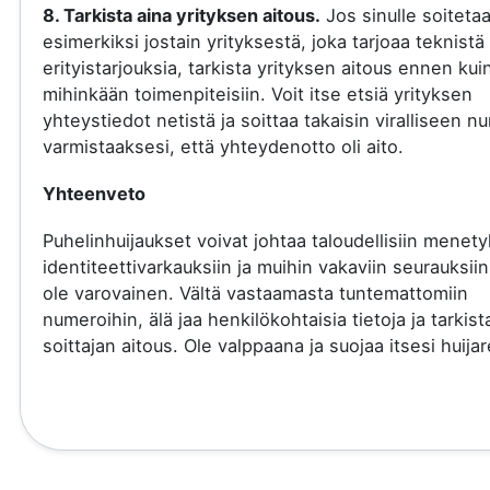
8. Tarkista aina yrityksen aitous.
Jos sinulle soiteta
esimerkiksi jostain yrityksestä, joka tarjoaa teknistä 
erityistarjouksia, tarkista yrityksen aitous ennen kui
mihinkään toimenpiteisiin. Voit itse etsiä yrityksen
yhteystiedot netistä ja soittaa takaisin viralliseen 
varmistaaksesi, että yhteydenotto oli aito.
Yhteenveto
Puhelinhuijaukset voivat johtaa taloudellisiin menety
identiteettivarkauksiin ja muihin vakaviin seurauksiin
ole varovainen. Vältä vastaamasta tuntemattomiin
numeroihin, älä jaa henkilökohtaisia tietoja ja tarkist
soittajan aitous. Ole valppaana ja suojaa itsesi huijare