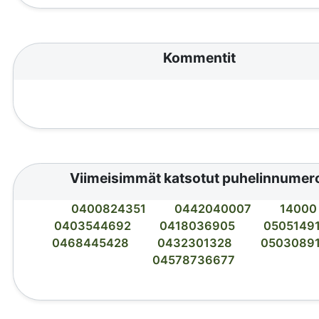
Kommentit
Viimeisimmät katsotut puhelinnumer
0400824351
0442040007
14000
0403544692
0418036905
0505149
0468445428
0432301328
0503089
04578736677