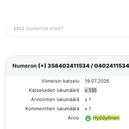
Numeron
(+) 358402411534
/
040241153
Viimeisin katselu
19.07.2026
Katseluiden lukumäärä
x 135
Arviointien lukumäärä
x 1
Kommenttien lukumäärä
x 1
Arvio
Hyödyllinen