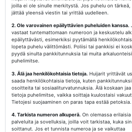
joilla ei ole sinulle merkitystä. Jos puhelu on tärkeä, 
jättää yleensä viestin tai yrittää uudelleen.
2. Ole varovainen epäilyttävien puheluiden kanssa.
vastaat tuntemattomaan numeroon ja keskustelu al
epäilyttävästi, esimerkiksi pyytämällä henkilökohtaisi
lopeta puhelu välittömästi. Poliisi tai pankkisi ei kos
pyydä sinulta pankkitunnuksia tai muita arkaluonteisi
puhelimitse.
3. Älä jaa henkilökohtaisia tietoja.
Huijarit yrittävät u
saada henkilökohtaisia tietoja, kuten pankkitunnuksi
osoitteita tai sosiaaliturvatunnuksia. Älä koskaan jaa
tietoja puhelimitse, vaikka soittaja kuulostaisi vakuut
Tietojesi suojaaminen on paras tapa estää petoksia.
4. Tarkista numeron alkuperä.
On olemassa erilaisia
palveluita ja sovelluksia, joilla voit tarkistaa, kuka si
soittanut. Jos et tunnista numeroa ja se vaikuttaa