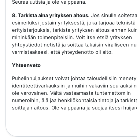
Seuraa uutisia ja ole valppaana.
8. Tarkista aina yrityksen aitous.
Jos sinulle soiteta
esimerkiksi jostain yrityksestä, joka tarjoaa teknistä 
erityistarjouksia, tarkista yrityksen aitous ennen kui
mihinkään toimenpiteisiin. Voit itse etsiä yrityksen
yhteystiedot netistä ja soittaa takaisin viralliseen 
varmistaaksesi, että yhteydenotto oli aito.
Yhteenveto
Puhelinhuijaukset voivat johtaa taloudellisiin menety
identiteettivarkauksiin ja muihin vakaviin seurauksiin
ole varovainen. Vältä vastaamasta tuntemattomiin
numeroihin, älä jaa henkilökohtaisia tietoja ja tarkist
soittajan aitous. Ole valppaana ja suojaa itsesi huijare