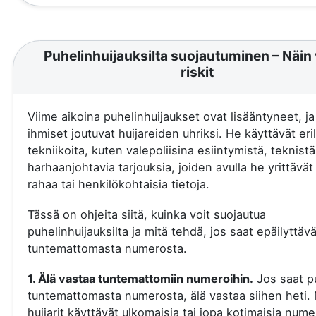
Puhelinhuijauksilta suojautuminen – Näin 
riskit
Viime aikoina puhelinhuijaukset ovat lisääntyneet, j
ihmiset joutuvat huijareiden uhriksi. He käyttävät eril
tekniikoita, kuten valepoliisina esiintymistä, teknistä
harhaanjohtavia tarjouksia, joiden avulla he yrittävä
rahaa tai henkilökohtaisia tietoja.
Tässä on ohjeita siitä, kuinka voit suojautua
puhelinhuijauksilta ja mitä tehdä, jos saat epäilyttäv
tuntemattomasta numerosta.
1. Älä vastaa tuntemattomiin numeroihin.
Jos saat p
tuntemattomasta numerosta, älä vastaa siihen heti.
huijarit käyttävät ulkomaisia tai jopa kotimaisia nume