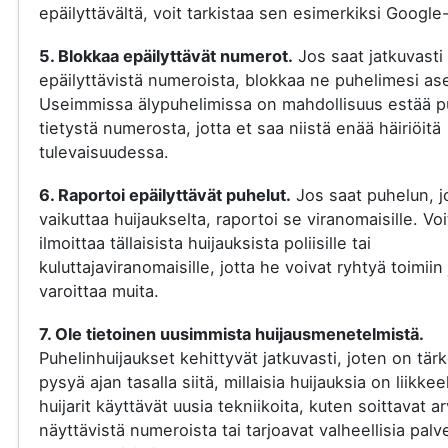
epäilyttävältä, voit tarkistaa sen esimerkiksi Google-
5. Blokkaa epäilyttävät numerot.
Jos saat jatkuvasti
epäilyttävistä numeroista, blokkaa ne puhelimesi ase
Useimmissa älypuhelimissa on mahdollisuus estää p
tietystä numerosta, jotta et saa niistä enää häiriöitä
tulevaisuudessa.
6. Raportoi epäilyttävät puhelut.
Jos saat puhelun, j
vaikuttaa huijaukselta, raportoi se viranomaisille. Voi
ilmoittaa tällaisista huijauksista poliisille tai
kuluttajaviranomaisille, jotta he voivat ryhtyä toimiin 
varoittaa muita.
7. Ole tietoinen uusimmista huijausmenetelmistä.
Puhelinhuijaukset kehittyvät jatkuvasti, joten on tär
pysyä ajan tasalla siitä, millaisia huijauksia on liikkee
huijarit käyttävät uusia tekniikoita, kuten soittavat a
näyttävistä numeroista tai tarjoavat valheellisia palve