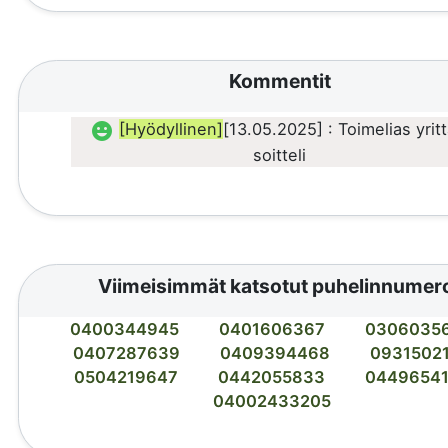
Kommentit
[Hyödyllinen]
[13.05.2025] : Toimelias yritt
soitteli
Viimeisimmät katsotut puhelinnumer
0400344945
0401606367
0306035
0407287639
0409394468
0931502
0504219647
0442055833
0449654
04002433205