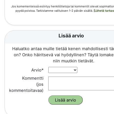
Jos komementeissä esiintyy henkilötietoja tai kommentit olevat sopimattom
pyydä poistoa. Tarkistamme valituksen 1-2 päivän sisällä.
[Lähetä tarka
Lisää arvio
Haluatko antaa muille tietää kenen mahdollisesti 
on? Onko häiritsevä vai hyödyllinen? Täytä lomake 
niin muutkin tietävät.
Arvio*
Kommentti
(jos
kommentoitavaa)