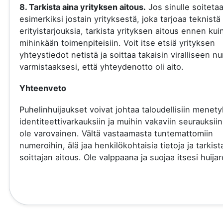
8. Tarkista aina yrityksen aitous.
Jos sinulle soiteta
esimerkiksi jostain yrityksestä, joka tarjoaa teknistä 
erityistarjouksia, tarkista yrityksen aitous ennen kui
mihinkään toimenpiteisiin. Voit itse etsiä yrityksen
yhteystiedot netistä ja soittaa takaisin viralliseen 
varmistaaksesi, että yhteydenotto oli aito.
Yhteenveto
Puhelinhuijaukset voivat johtaa taloudellisiin menety
identiteettivarkauksiin ja muihin vakaviin seurauksiin
ole varovainen. Vältä vastaamasta tuntemattomiin
numeroihin, älä jaa henkilökohtaisia tietoja ja tarkist
soittajan aitous. Ole valppaana ja suojaa itsesi huijare