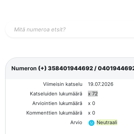
Numeron
(+) 358401944692
/
040194469
Viimeisin katselu
19.07.2026
Katseluiden lukumäärä
x 72
Arviointien lukumäärä
x 0
Kommenttien lukumäärä
x 0
Arvio
Neutraali