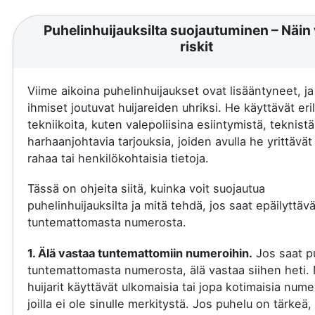
Puhelinhuijauksilta suojautuminen – Näin 
riskit
Viime aikoina puhelinhuijaukset ovat lisääntyneet, j
ihmiset joutuvat huijareiden uhriksi. He käyttävät eril
tekniikoita, kuten valepoliisina esiintymistä, teknistä
harhaanjohtavia tarjouksia, joiden avulla he yrittävä
rahaa tai henkilökohtaisia tietoja.
Tässä on ohjeita siitä, kuinka voit suojautua
puhelinhuijauksilta ja mitä tehdä, jos saat epäilyttäv
tuntemattomasta numerosta.
1. Älä vastaa tuntemattomiin numeroihin.
Jos saat p
tuntemattomasta numerosta, älä vastaa siihen heti.
huijarit käyttävät ulkomaisia tai jopa kotimaisia nume
joilla ei ole sinulle merkitystä. Jos puhelu on tärkeä, 