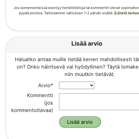
Jos komementeissä esiintyy henkilötietoja tai kommentit olevat sopimattom
pyydä poistoa. Tarkistamme valituksen 1-2 päivän sisällä.
[Lähetä tarka
Lisää arvio
Haluatko antaa muille tietää kenen mahdollisesti 
on? Onko häiritsevä vai hyödyllinen? Täytä lomake 
niin muutkin tietävät.
Arvio*
Kommentti
(jos
kommentoitavaa)