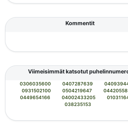
Kommentit
Viimeisimmät katsotut puhelinnumer
0306035600
0407287639
0409394
0931502100
0504219647
04420558
0449654166
04002433205
0103116
038235153