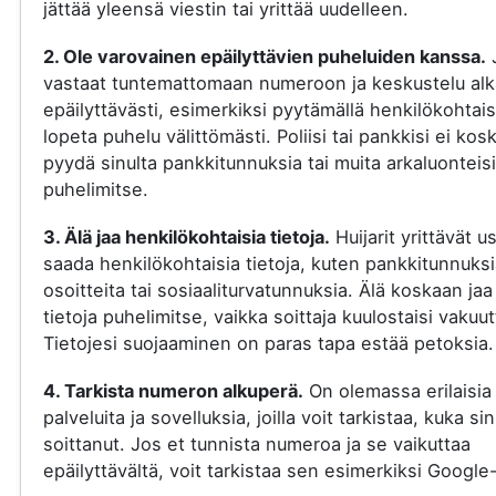
jättää yleensä viestin tai yrittää uudelleen.
2. Ole varovainen epäilyttävien puheluiden kanssa.
vastaat tuntemattomaan numeroon ja keskustelu al
epäilyttävästi, esimerkiksi pyytämällä henkilökohtaisi
lopeta puhelu välittömästi. Poliisi tai pankkisi ei kos
pyydä sinulta pankkitunnuksia tai muita arkaluonteisi
puhelimitse.
3. Älä jaa henkilökohtaisia tietoja.
Huijarit yrittävät u
saada henkilökohtaisia tietoja, kuten pankkitunnuksi
osoitteita tai sosiaaliturvatunnuksia. Älä koskaan jaa
tietoja puhelimitse, vaikka soittaja kuulostaisi vakuut
Tietojesi suojaaminen on paras tapa estää petoksia.
4. Tarkista numeron alkuperä.
On olemassa erilaisia
palveluita ja sovelluksia, joilla voit tarkistaa, kuka si
soittanut. Jos et tunnista numeroa ja se vaikuttaa
epäilyttävältä, voit tarkistaa sen esimerkiksi Google-