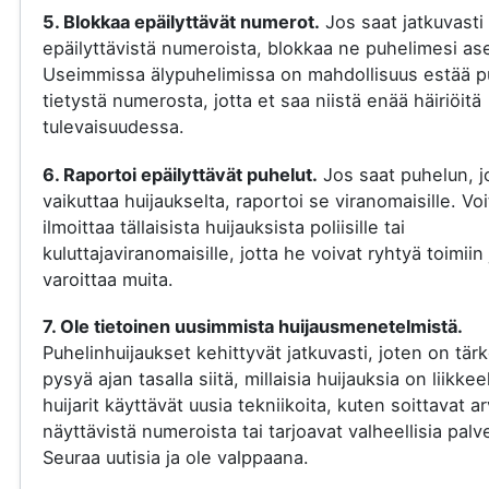
5. Blokkaa epäilyttävät numerot.
Jos saat jatkuvasti
epäilyttävistä numeroista, blokkaa ne puhelimesi ase
Useimmissa älypuhelimissa on mahdollisuus estää p
tietystä numerosta, jotta et saa niistä enää häiriöitä
tulevaisuudessa.
6. Raportoi epäilyttävät puhelut.
Jos saat puhelun, j
vaikuttaa huijaukselta, raportoi se viranomaisille. Voi
ilmoittaa tällaisista huijauksista poliisille tai
kuluttajaviranomaisille, jotta he voivat ryhtyä toimiin 
varoittaa muita.
7. Ole tietoinen uusimmista huijausmenetelmistä.
Puhelinhuijaukset kehittyvät jatkuvasti, joten on tär
pysyä ajan tasalla siitä, millaisia huijauksia on liikkee
huijarit käyttävät uusia tekniikoita, kuten soittavat a
näyttävistä numeroista tai tarjoavat valheellisia palve
Seuraa uutisia ja ole valppaana.