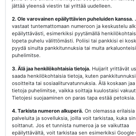
jättää yleensä viestin tai yrittää uudelleen.
2. Ole varovainen epäilyttävien puheluiden kanssa.
vastaat tuntemattomaan numeroon ja keskustelu al
epäilyttävästi, esimerkiksi pyytämällä henkilökohtaisi
lopeta puhelu välittömästi. Poliisi tai pankkisi ei kos
pyydä sinulta pankkitunnuksia tai muita arkaluonteisi
puhelimitse.
3. Älä jaa henkilökohtaisia tietoja.
Huijarit yrittävät u
saada henkilökohtaisia tietoja, kuten pankkitunnuksi
osoitteita tai sosiaaliturvatunnuksia. Älä koskaan jaa
tietoja puhelimitse, vaikka soittaja kuulostaisi vakuut
Tietojesi suojaaminen on paras tapa estää petoksia.
4. Tarkista numeron alkuperä.
On olemassa erilaisia
palveluita ja sovelluksia, joilla voit tarkistaa, kuka si
soittanut. Jos et tunnista numeroa ja se vaikuttaa
epäilyttävältä, voit tarkistaa sen esimerkiksi Google-