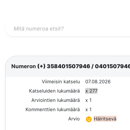
Numeron
(+) 358401507946
/
040150794
Viimeisin katselu
07.08.2026
Katseluiden lukumäärä
x 277
Arviointien lukumäärä
x 1
Kommenttien lukumäärä
x 1
Arvio
Häiritsevä