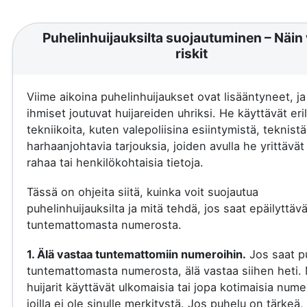
Puhelinhuijauksilta suojautuminen – Näin 
riskit
Viime aikoina puhelinhuijaukset ovat lisääntyneet, j
ihmiset joutuvat huijareiden uhriksi. He käyttävät eril
tekniikoita, kuten valepoliisina esiintymistä, teknistä
harhaanjohtavia tarjouksia, joiden avulla he yrittävä
rahaa tai henkilökohtaisia tietoja.
Tässä on ohjeita siitä, kuinka voit suojautua
puhelinhuijauksilta ja mitä tehdä, jos saat epäilyttäv
tuntemattomasta numerosta.
1. Älä vastaa tuntemattomiin numeroihin.
Jos saat p
tuntemattomasta numerosta, älä vastaa siihen heti.
huijarit käyttävät ulkomaisia tai jopa kotimaisia nume
joilla ei ole sinulle merkitystä. Jos puhelu on tärkeä, 