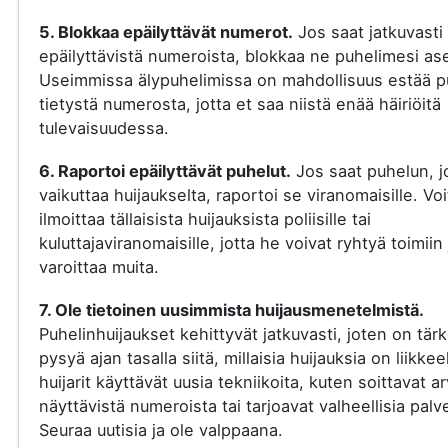
5. Blokkaa epäilyttävät numerot.
Jos saat jatkuvasti
epäilyttävistä numeroista, blokkaa ne puhelimesi ase
Useimmissa älypuhelimissa on mahdollisuus estää p
tietystä numerosta, jotta et saa niistä enää häiriöitä
tulevaisuudessa.
6. Raportoi epäilyttävät puhelut.
Jos saat puhelun, j
vaikuttaa huijaukselta, raportoi se viranomaisille. Voi
ilmoittaa tällaisista huijauksista poliisille tai
kuluttajaviranomaisille, jotta he voivat ryhtyä toimiin 
varoittaa muita.
7. Ole tietoinen uusimmista huijausmenetelmistä.
Puhelinhuijaukset kehittyvät jatkuvasti, joten on tär
pysyä ajan tasalla siitä, millaisia huijauksia on liikkee
huijarit käyttävät uusia tekniikoita, kuten soittavat a
näyttävistä numeroista tai tarjoavat valheellisia palve
Seuraa uutisia ja ole valppaana.