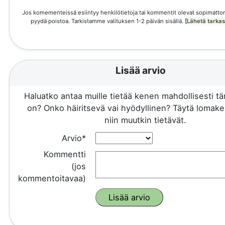
Jos komementeissä esiintyy henkilötietoja tai kommentit olevat sopimattom
pyydä poistoa. Tarkistamme valituksen 1-2 päivän sisällä.
[Lähetä tarka
Lisää arvio
Haluatko antaa muille tietää kenen mahdollisesti 
on? Onko häiritsevä vai hyödyllinen? Täytä lomake 
niin muutkin tietävät.
Arvio*
Kommentti
(jos
kommentoitavaa)