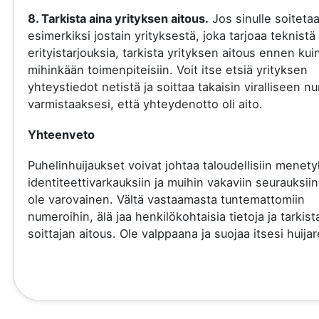
8. Tarkista aina yrityksen aitous.
Jos sinulle soiteta
esimerkiksi jostain yrityksestä, joka tarjoaa teknistä 
erityistarjouksia, tarkista yrityksen aitous ennen kui
mihinkään toimenpiteisiin. Voit itse etsiä yrityksen
yhteystiedot netistä ja soittaa takaisin viralliseen 
varmistaaksesi, että yhteydenotto oli aito.
Yhteenveto
Puhelinhuijaukset voivat johtaa taloudellisiin menety
identiteettivarkauksiin ja muihin vakaviin seurauksiin
ole varovainen. Vältä vastaamasta tuntemattomiin
numeroihin, älä jaa henkilökohtaisia tietoja ja tarkist
soittajan aitous. Ole valppaana ja suojaa itsesi huijare