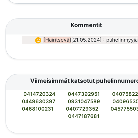
Kommentit
[Häiritsevä]
[21.05.2024] : puhelinmyyjä
Viimeisimmät katsotut puhelinnumer
0414720324
0447392951
04075822
0449630397
0931047589
0409653
0468100231
0407729352
04577550
0447187681