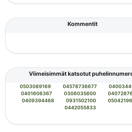
Kommentit
Viimeisimmät katsotut puhelinnumer
0503089169
04578736677
0400344
0401606367
0306035600
0407287
0409394468
0931502100
0504219
0442055833