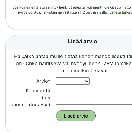
Jos komementeissä esiintyy henkilötietoja tai kommentit olevat sopimattom
pyydä poistoa. Tarkistamme valituksen 1-2 päivän sisällä.
[Lähetä tarka
Lisää arvio
Haluatko antaa muille tietää kenen mahdollisesti 
on? Onko häiritsevä vai hyödyllinen? Täytä lomake 
niin muutkin tietävät.
Arvio*
Kommentti
(jos
kommentoitavaa)