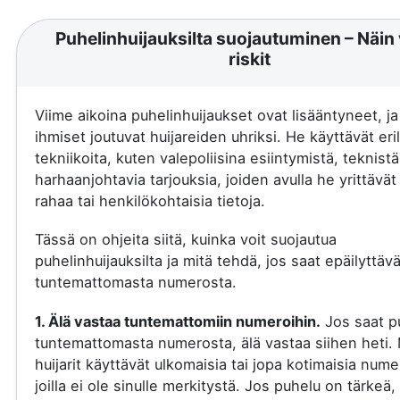
Puhelinhuijauksilta suojautuminen – Näin 
riskit
Viime aikoina puhelinhuijaukset ovat lisääntyneet, j
ihmiset joutuvat huijareiden uhriksi. He käyttävät eril
tekniikoita, kuten valepoliisina esiintymistä, teknistä
harhaanjohtavia tarjouksia, joiden avulla he yrittävä
rahaa tai henkilökohtaisia tietoja.
Tässä on ohjeita siitä, kuinka voit suojautua
puhelinhuijauksilta ja mitä tehdä, jos saat epäilyttäv
tuntemattomasta numerosta.
1. Älä vastaa tuntemattomiin numeroihin.
Jos saat p
tuntemattomasta numerosta, älä vastaa siihen heti.
huijarit käyttävät ulkomaisia tai jopa kotimaisia nume
joilla ei ole sinulle merkitystä. Jos puhelu on tärkeä, 