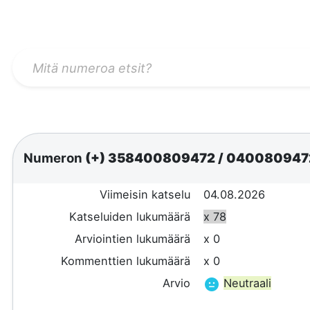
Numeron
(+) 358400809472
/
04008094
Viimeisin katselu
04.08.2026
Katseluiden lukumäärä
x 78
Arviointien lukumäärä
x 0
Kommenttien lukumäärä
x 0
Arvio
Neutraali