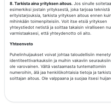
8. Tarkista aina yrityksen aitous.
Jos sinulle soiteta
esimerkiksi jostain yrityksestä, joka tarjoaa teknistä 
erityistarjouksia, tarkista yrityksen aitous ennen kui
mihinkään toimenpiteisiin. Voit itse etsiä yrityksen
yhteystiedot netistä ja soittaa takaisin viralliseen 
varmistaaksesi, että yhteydenotto oli aito.
Yhteenveto
Puhelinhuijaukset voivat johtaa taloudellisiin menety
identiteettivarkauksiin ja muihin vakaviin seurauksiin
ole varovainen. Vältä vastaamasta tuntemattomiin
numeroihin, älä jaa henkilökohtaisia tietoja ja tarkist
soittajan aitous. Ole valppaana ja suojaa itsesi huijare