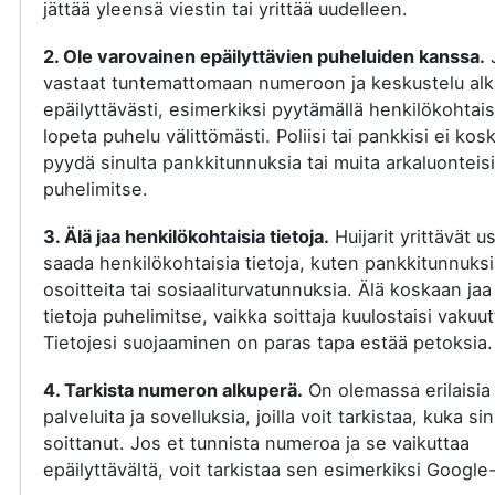
jättää yleensä viestin tai yrittää uudelleen.
2. Ole varovainen epäilyttävien puheluiden kanssa.
vastaat tuntemattomaan numeroon ja keskustelu al
epäilyttävästi, esimerkiksi pyytämällä henkilökohtaisi
lopeta puhelu välittömästi. Poliisi tai pankkisi ei kos
pyydä sinulta pankkitunnuksia tai muita arkaluonteisi
puhelimitse.
3. Älä jaa henkilökohtaisia tietoja.
Huijarit yrittävät u
saada henkilökohtaisia tietoja, kuten pankkitunnuksi
osoitteita tai sosiaaliturvatunnuksia. Älä koskaan jaa
tietoja puhelimitse, vaikka soittaja kuulostaisi vakuut
Tietojesi suojaaminen on paras tapa estää petoksia.
4. Tarkista numeron alkuperä.
On olemassa erilaisia
palveluita ja sovelluksia, joilla voit tarkistaa, kuka si
soittanut. Jos et tunnista numeroa ja se vaikuttaa
epäilyttävältä, voit tarkistaa sen esimerkiksi Google-