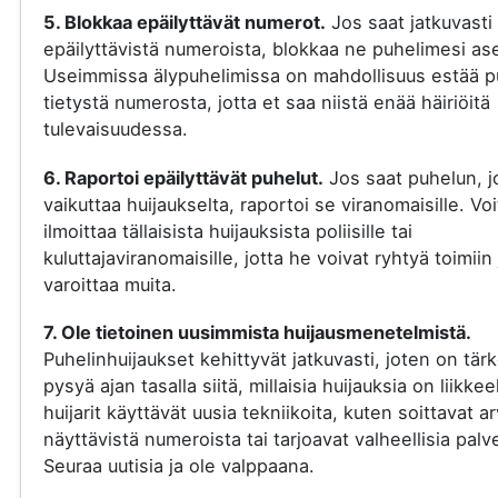
5. Blokkaa epäilyttävät numerot.
Jos saat jatkuvasti
epäilyttävistä numeroista, blokkaa ne puhelimesi ase
Useimmissa älypuhelimissa on mahdollisuus estää p
tietystä numerosta, jotta et saa niistä enää häiriöitä
tulevaisuudessa.
6. Raportoi epäilyttävät puhelut.
Jos saat puhelun, j
vaikuttaa huijaukselta, raportoi se viranomaisille. Voi
ilmoittaa tällaisista huijauksista poliisille tai
kuluttajaviranomaisille, jotta he voivat ryhtyä toimiin 
varoittaa muita.
7. Ole tietoinen uusimmista huijausmenetelmistä.
Puhelinhuijaukset kehittyvät jatkuvasti, joten on tär
pysyä ajan tasalla siitä, millaisia huijauksia on liikkee
huijarit käyttävät uusia tekniikoita, kuten soittavat a
näyttävistä numeroista tai tarjoavat valheellisia palve
Seuraa uutisia ja ole valppaana.