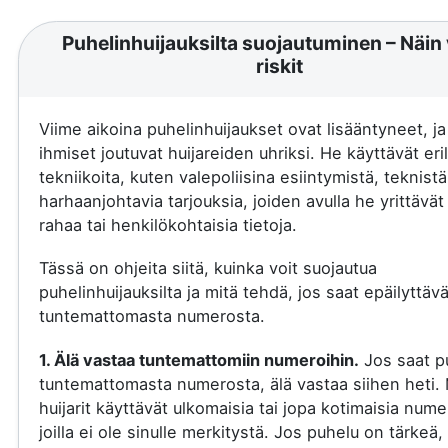
Puhelinhuijauksilta suojautuminen – Näin 
riskit
Viime aikoina puhelinhuijaukset ovat lisääntyneet, j
ihmiset joutuvat huijareiden uhriksi. He käyttävät eril
tekniikoita, kuten valepoliisina esiintymistä, teknistä
harhaanjohtavia tarjouksia, joiden avulla he yrittävä
rahaa tai henkilökohtaisia tietoja.
Tässä on ohjeita siitä, kuinka voit suojautua
puhelinhuijauksilta ja mitä tehdä, jos saat epäilyttäv
tuntemattomasta numerosta.
1. Älä vastaa tuntemattomiin numeroihin.
Jos saat p
tuntemattomasta numerosta, älä vastaa siihen heti.
huijarit käyttävät ulkomaisia tai jopa kotimaisia nume
joilla ei ole sinulle merkitystä. Jos puhelu on tärkeä, 