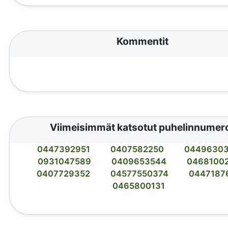
Kommentit
Viimeisimmät katsotut puhelinnumer
0447392951
0407582250
0449630
0931047589
0409653544
0468100
0407729352
04577550374
0447187
0465800131