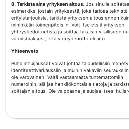
8. Tarkista aina yrityksen aitous.
Jos sinulle soiteta
esimerkiksi jostain yrityksestä, joka tarjoaa teknistä 
erityistarjouksia, tarkista yrityksen aitous ennen kui
mihinkään toimenpiteisiin. Voit itse etsiä yrityksen
yhteystiedot netistä ja soittaa takaisin viralliseen 
varmistaaksesi, että yhteydenotto oli aito.
Yhteenveto
Puhelinhuijaukset voivat johtaa taloudellisiin menety
identiteettivarkauksiin ja muihin vakaviin seurauksiin
ole varovainen. Vältä vastaamasta tuntemattomiin
numeroihin, älä jaa henkilökohtaisia tietoja ja tarkist
soittajan aitous. Ole valppaana ja suojaa itsesi huijare