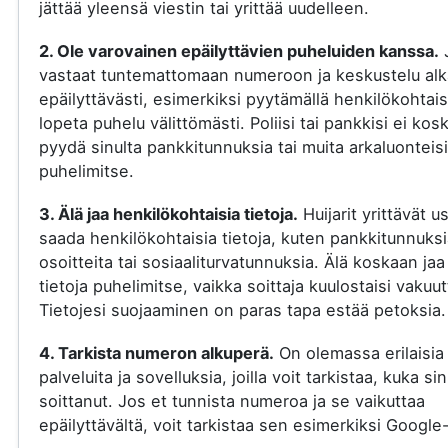
jättää yleensä viestin tai yrittää uudelleen.
2. Ole varovainen epäilyttävien puheluiden kanssa.
vastaat tuntemattomaan numeroon ja keskustelu al
epäilyttävästi, esimerkiksi pyytämällä henkilökohtaisi
lopeta puhelu välittömästi. Poliisi tai pankkisi ei kos
pyydä sinulta pankkitunnuksia tai muita arkaluonteisi
puhelimitse.
3. Älä jaa henkilökohtaisia tietoja.
Huijarit yrittävät u
saada henkilökohtaisia tietoja, kuten pankkitunnuksi
osoitteita tai sosiaaliturvatunnuksia. Älä koskaan jaa
tietoja puhelimitse, vaikka soittaja kuulostaisi vakuut
Tietojesi suojaaminen on paras tapa estää petoksia.
4. Tarkista numeron alkuperä.
On olemassa erilaisia
palveluita ja sovelluksia, joilla voit tarkistaa, kuka si
soittanut. Jos et tunnista numeroa ja se vaikuttaa
epäilyttävältä, voit tarkistaa sen esimerkiksi Google-