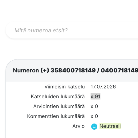
Numeron
(+) 358400718149
/
040071814
Viimeisin katselu
17.07.2026
Katseluiden lukumäärä
x 91
Arviointien lukumäärä
x 0
Kommenttien lukumäärä
x 0
Arvio
Neutraali