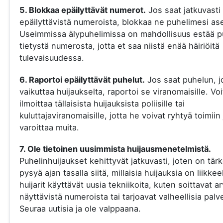
5. Blokkaa epäilyttävät numerot.
Jos saat jatkuvasti
epäilyttävistä numeroista, blokkaa ne puhelimesi ase
Useimmissa älypuhelimissa on mahdollisuus estää p
tietystä numerosta, jotta et saa niistä enää häiriöitä
tulevaisuudessa.
6. Raportoi epäilyttävät puhelut.
Jos saat puhelun, j
vaikuttaa huijaukselta, raportoi se viranomaisille. Voi
ilmoittaa tällaisista huijauksista poliisille tai
kuluttajaviranomaisille, jotta he voivat ryhtyä toimiin 
varoittaa muita.
7. Ole tietoinen uusimmista huijausmenetelmistä.
Puhelinhuijaukset kehittyvät jatkuvasti, joten on tär
pysyä ajan tasalla siitä, millaisia huijauksia on liikkee
huijarit käyttävät uusia tekniikoita, kuten soittavat a
näyttävistä numeroista tai tarjoavat valheellisia palve
Seuraa uutisia ja ole valppaana.