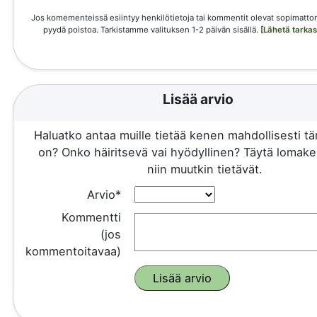
Jos komementeissä esiintyy henkilötietoja tai kommentit olevat sopimattom
pyydä poistoa. Tarkistamme valituksen 1-2 päivän sisällä.
[Lähetä tarka
Lisää arvio
Haluatko antaa muille tietää kenen mahdollisesti 
on? Onko häiritsevä vai hyödyllinen? Täytä lomake 
niin muutkin tietävät.
Arvio*
Kommentti
(jos
kommentoitavaa)