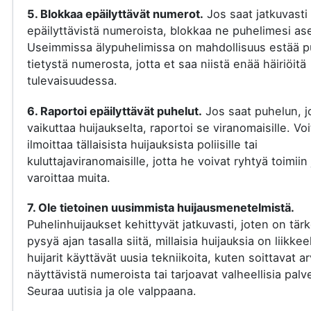
5. Blokkaa epäilyttävät numerot.
Jos saat jatkuvasti
epäilyttävistä numeroista, blokkaa ne puhelimesi ase
Useimmissa älypuhelimissa on mahdollisuus estää p
tietystä numerosta, jotta et saa niistä enää häiriöitä
tulevaisuudessa.
6. Raportoi epäilyttävät puhelut.
Jos saat puhelun, j
vaikuttaa huijaukselta, raportoi se viranomaisille. Voi
ilmoittaa tällaisista huijauksista poliisille tai
kuluttajaviranomaisille, jotta he voivat ryhtyä toimiin 
varoittaa muita.
7. Ole tietoinen uusimmista huijausmenetelmistä.
Puhelinhuijaukset kehittyvät jatkuvasti, joten on tär
pysyä ajan tasalla siitä, millaisia huijauksia on liikkee
huijarit käyttävät uusia tekniikoita, kuten soittavat a
näyttävistä numeroista tai tarjoavat valheellisia palve
Seuraa uutisia ja ole valppaana.