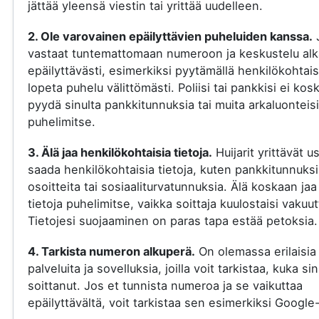
jättää yleensä viestin tai yrittää uudelleen.
2. Ole varovainen epäilyttävien puheluiden kanssa.
vastaat tuntemattomaan numeroon ja keskustelu al
epäilyttävästi, esimerkiksi pyytämällä henkilökohtaisi
lopeta puhelu välittömästi. Poliisi tai pankkisi ei kos
pyydä sinulta pankkitunnuksia tai muita arkaluonteisi
puhelimitse.
3. Älä jaa henkilökohtaisia tietoja.
Huijarit yrittävät u
saada henkilökohtaisia tietoja, kuten pankkitunnuksi
osoitteita tai sosiaaliturvatunnuksia. Älä koskaan jaa
tietoja puhelimitse, vaikka soittaja kuulostaisi vakuut
Tietojesi suojaaminen on paras tapa estää petoksia.
4. Tarkista numeron alkuperä.
On olemassa erilaisia
palveluita ja sovelluksia, joilla voit tarkistaa, kuka si
soittanut. Jos et tunnista numeroa ja se vaikuttaa
epäilyttävältä, voit tarkistaa sen esimerkiksi Google-