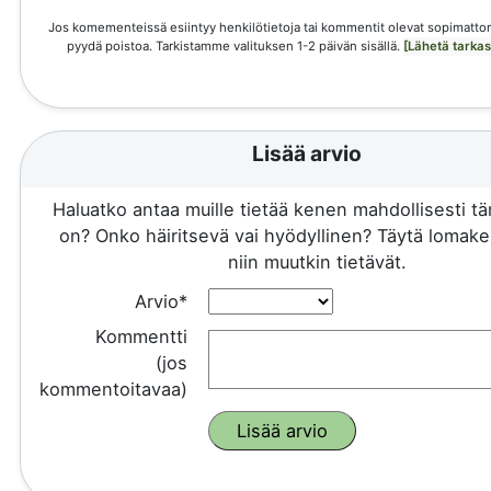
Jos komementeissä esiintyy henkilötietoja tai kommentit olevat sopimattom
pyydä poistoa. Tarkistamme valituksen 1-2 päivän sisällä.
[Lähetä tarka
Lisää arvio
Haluatko antaa muille tietää kenen mahdollisesti 
on? Onko häiritsevä vai hyödyllinen? Täytä lomake 
niin muutkin tietävät.
Arvio*
Kommentti
(jos
kommentoitavaa)