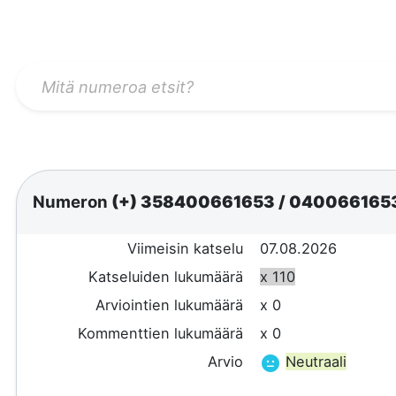
Numeron
(+) 358400661653
/
040066165
Viimeisin katselu
07.08.2026
Katseluiden lukumäärä
x 110
Arviointien lukumäärä
x 0
Kommenttien lukumäärä
x 0
Arvio
Neutraali