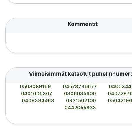
Kommentit
Viimeisimmät katsotut puhelinnumer
0503089169
04578736677
0400344
0401606367
0306035600
0407287
0409394468
0931502100
0504219
0442055833