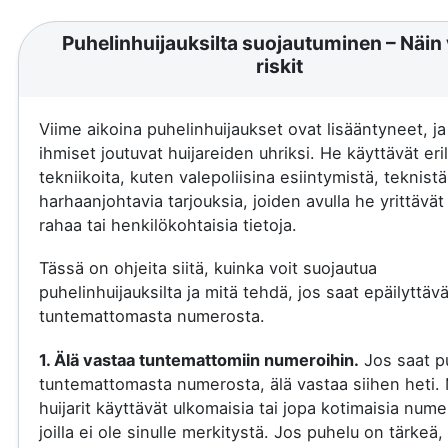
Puhelinhuijauksilta suojautuminen – Näin 
riskit
Viime aikoina puhelinhuijaukset ovat lisääntyneet, j
ihmiset joutuvat huijareiden uhriksi. He käyttävät eril
tekniikoita, kuten valepoliisina esiintymistä, teknistä
harhaanjohtavia tarjouksia, joiden avulla he yrittävä
rahaa tai henkilökohtaisia tietoja.
Tässä on ohjeita siitä, kuinka voit suojautua
puhelinhuijauksilta ja mitä tehdä, jos saat epäilyttäv
tuntemattomasta numerosta.
1. Älä vastaa tuntemattomiin numeroihin.
Jos saat p
tuntemattomasta numerosta, älä vastaa siihen heti.
huijarit käyttävät ulkomaisia tai jopa kotimaisia nume
joilla ei ole sinulle merkitystä. Jos puhelu on tärkeä, 